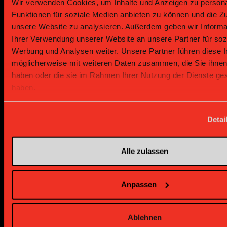
Wir verwenden Cookies, um Inhalte und Anzeigen zu persona
Funktionen für soziale Medien anbieten zu können und die Zug
unsere Website zu analysieren. Außerdem geben wir Informa
Ihrer Verwendung unserer Website an unsere Partner für soz
Werbung und Analysen weiter. Unsere Partner führen diese 
möglicherweise mit weiteren Daten zusammen, die Sie ihnen 
haben oder die sie im Rahmen Ihrer Nutzung der Dienste g
haben.
Supplier
Special Partner
Detai
Alle zulassen
Anpassen
Special Partner
Special Partner
Ablehnen