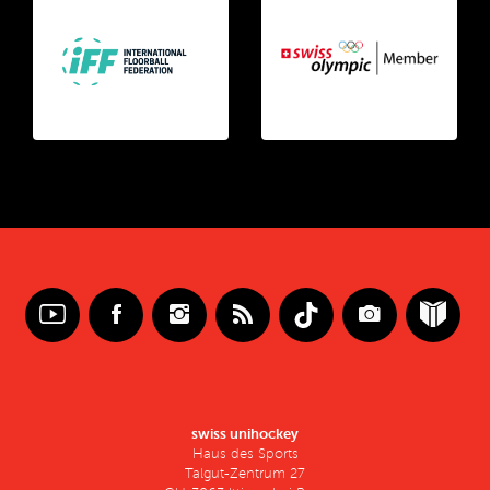
swiss unihockey
Haus des Sports
Talgut-Zentrum 27