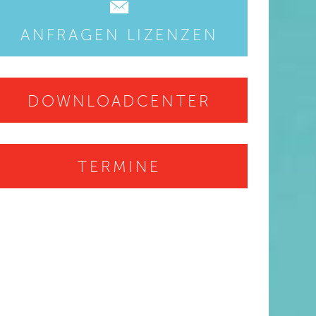
ANFRAGEN LIZENZEN
DOWNLOADCENTER
TERMINE