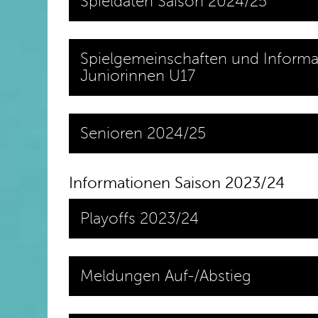
Spieldaten Saison 2024/25
Spielgemeinschaften und Informa
Juniorinnen U17
Senioren 2024/25
Informationen Saison 2023/24
Playoffs 2023/24
Meldungen Auf-/Abstieg