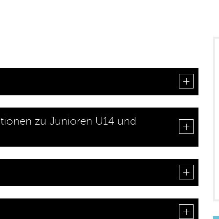
tionen zu Junioren U14 und