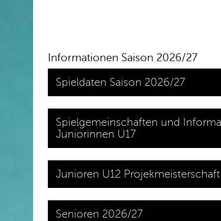
Informationen Saison 2026/27
Spieldaten Saison 2026/27
Spielgemeinschaften und Informa
Juniorinnen U17
Junioren U12 Projekmeisterschaft
Senioren 2026/27