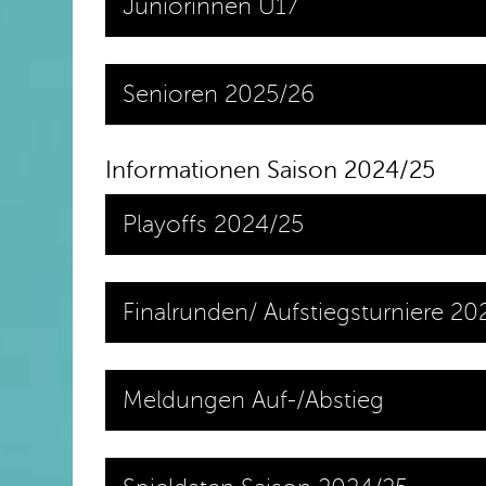
Juniorinnen U17
Senioren 2025/26
Informationen Saison 2024/25
Playoffs 2024/25
Finalrunden/ Aufstiegsturniere 20
Meldungen Auf-/Abstieg