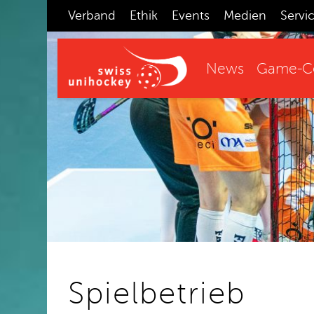
Verband
Ethik
Events
Medien
Servi
News
Game-C
Spielbetrieb