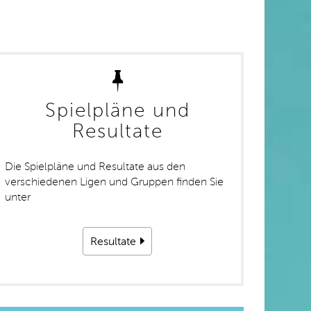
Spielpläne und
Resultate
Die Spielpläne und Resultate aus den
verschiedenen Ligen und Gruppen finden Sie
unter
Resultate