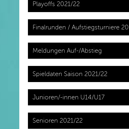
Playoffs 2021/22
Finalrunden / Aufstiegsturniere 2
Meldungen Auf-/Abstieg
Spieldaten Saison 2021/22
Junioren/-innen U14/U17
Senioren 2021/22