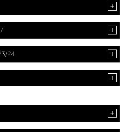
17
23/24