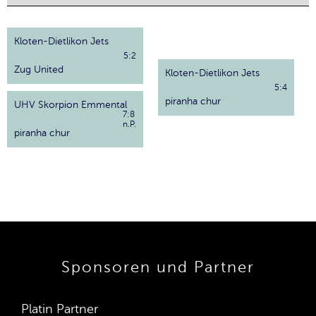
Kloten-Dietlikon Jets
5:2
Zug United
Kloten-Dietlikon Jets
5:4
piranha chur
UHV Skorpion Emmental
7:8
n.P.
piranha chur
Sponsoren und Partner
Platin Partner