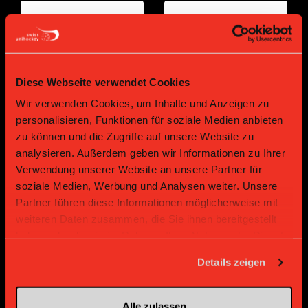
Diese Webseite verwendet Cookies
Wir verwenden Cookies, um Inhalte und Anzeigen zu
personalisieren, Funktionen für soziale Medien anbieten
zu können und die Zugriffe auf unsere Website zu
Bronze Partner
analysieren. Außerdem geben wir Informationen zu Ihrer
Verwendung unserer Website an unsere Partner für
soziale Medien, Werbung und Analysen weiter. Unsere
Partner führen diese Informationen möglicherweise mit
weiteren Daten zusammen, die Sie ihnen bereitgestellt
haben oder die sie im Rahmen Ihrer Nutzung der Dienste
gesammelt haben.
Details zeigen
Supplier
Supplier
Alle zulassen