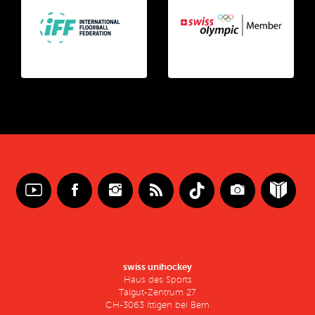
swiss unihockey
Haus des Sports
Talgut-Zentrum 27
CH-3063 Ittigen bei Bern