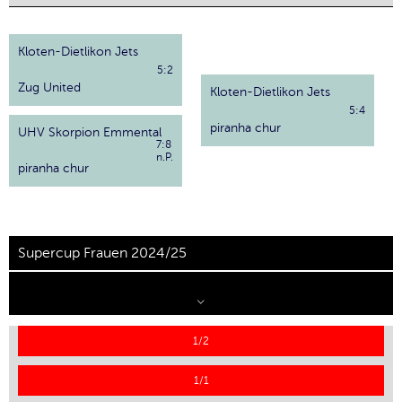
Kloten-Dietlikon Jets
5:2
Zug United
Kloten-Dietlikon Jets
5:4
piranha chur
UHV Skorpion Emmental
7:8
n.P.
piranha chur
Supercup Frauen 2024/25
1/2
1/1