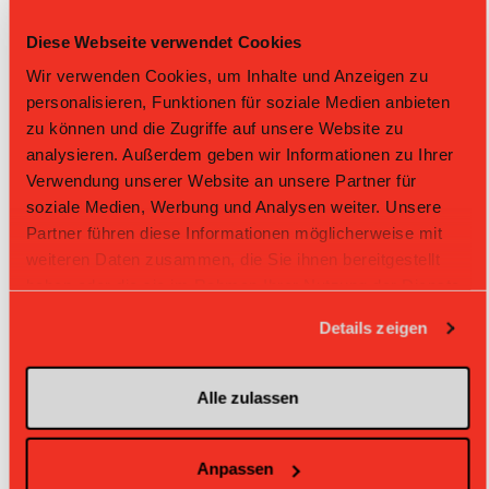
Bei Ligen mit SPS-Kontingentsvorschrift ist die Anzahl
unterschiedlich im Vergleich zu Ligen ohne SPS-
Diese Webseite verwendet Cookies
Kontingentsvorschrift. Du findest die genaue Anzahl Helfer in
Wir verwenden Cookies, um Inhalte und Anzeigen zu
der
Weisung Spieldurchführung, Artikel 9.1.
personalisieren, Funktionen für soziale Medien anbieten
zu können und die Zugriffe auf unsere Website zu
analysieren. Außerdem geben wir Informationen zu Ihrer
Verwendung unserer Website an unsere Partner für
Kontakt
soziale Medien, Werbung und Analysen weiter. Unsere
Partner führen diese Informationen möglicherweise mit
weiteren Daten zusammen, die Sie ihnen bereitgestellt
Inputs zur Ausbildung und zum SPS-Wesen
haben oder die sie im Rahmen Ihrer Nutzung der Dienste
allgemein nehmen wir immer gerne entgegen:
gesammelt haben.
Details zeigen
Die Ansprechpersonen sind Yannick Schluep und Yanick
Alle zulassen
Etter.
Anpassen
spielsekretaere@swissunihockey.ch