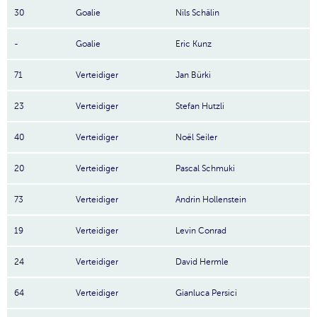
30
Goalie
Nils Schälin
-
Goalie
Eric Kunz
71
Verteidiger
Jan Bürki
23
Verteidiger
Stefan Hutzli
40
Verteidiger
Noël Seiler
20
Verteidiger
Pascal Schmuki
73
Verteidiger
Andrin Hollenstein
19
Verteidiger
Levin Conrad
24
Verteidiger
David Hermle
64
Verteidiger
Gianluca Persici