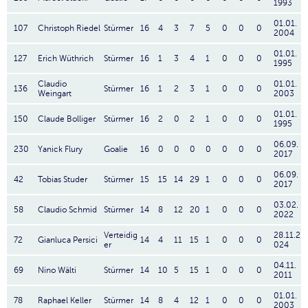
1993
01.01.
107
Christoph Riedel
Stürmer
16
4
3
7
5
0
0
0
2004
01.01.
127
Erich Wüthrich
Stürmer
16
1
3
4
1
0
0
0
1995
Claudio
01.01.
136
Stürmer
16
1
2
3
1
0
0
0
Weingart
2003
01.01.
150
Claude Bolliger
Stürmer
16
2
0
2
1
0
0
0
1995
06.09.
230
Yanick Flury
Goalie
16
0
0
0
0
0
0
0
2017
06.09.
42
Tobias Studer
Stürmer
15
15
14
29
1
0
0
0
2017
03.02.
58
Claudio Schmid
Stürmer
14
8
12
20
1
0
0
0
2022
Verteidig
28.11.2
72
Gianluca Persici
14
4
11
15
1
0
0
0
er
024
04.11.
69
Nino Wälti
Stürmer
14
10
5
15
1
0
0
0
2011
01.01.
78
Raphael Keller
Stürmer
14
8
4
12
1
0
0
0
2003