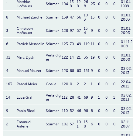
Matthias
13
12
26
01.04.
1
Stürmer
194
23
0
0
0
Hofbauer
9
9
8
1999
10
01.01.
8
Michael Zürcher
Stürmer
139
47
56
15
0
0
0
3
2003
Christoph
15
01.01.
3
Stürmer
128
97
57
9
0
0
0
Hofbauer
4
2003
01.11.2
6
Patrick Mendelin
Stürmer
123
70
49
119
11
0
0
0
008
Verteidig
01.01.
32
Marc Dysli
122
14
21
35
19
0
0
0
er
2000
02.02.
4
Manuel Maurer
Stürmer
120
88
63
151
9
0
0
0
2013
22.04.
163
Pascal Meier
Goalie
120
0
2
2
1
0
0
0
2011
Verteidig
02.02.
14
Luca Graf
112
28
41
69
9
1
0
1
er
2013
02.02.
9
Paolo Riedi
Stürmer
110
52
46
98
8
0
0
0
2013
Emanuel
10
15
02.11.
2
Stürmer
102
57
6
0
0
0
Antener
1
8
2007
01.01.