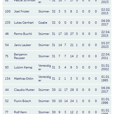
62
Pascal Schmuki
32
10
7
17
0
0
0
0
er
2023
02.02.
100
Joel Friolet
Stürmer
32
3
5
8
2
0
0
0
2013
06.09.
235
Lukas Genhart
Goalie
32
0
0
0
0
0
0
0
2017
22.04.
46
Remo Buchli
Stürmer
31
17
10
27
5
0
0
0
2015
05.07.
54
Janis Lauber
Stürmer
31
14
7
21
1
0
0
0
2023
Benjamin
22.04.
75
Stürmer
31
7
7
14
2
0
0
0
Reusser
2011
Verteidig
01.01.
93
Lulzim Kamaj
31
5
4
9
5
0
0
0
er
2002
Verteidig
01.01.
134
Matthias Ettlin
31
2
1
3
5
0
0
0
er
1995
06.09.
44
Claudio Mutter
Stürmer
30
11
17
28
0
0
0
0
2017
01.01.
52
Flurin Bösch
Stürmer
30
10
14
24
1
0
0
0
1996
01.01.
77
Rolf Kern
Stürmer
30
9
3
12
2
0
0
0