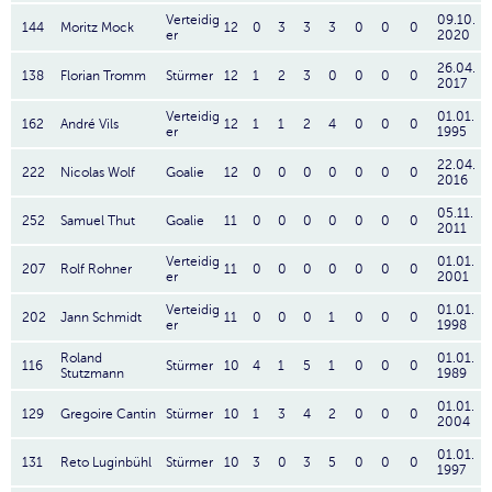
Verteidig
09.10.
144
Moritz Mock
12
0
3
3
3
0
0
0
er
2020
26.04.
138
Florian Tromm
Stürmer
12
1
2
3
0
0
0
0
2017
Verteidig
01.01.
162
André Vils
12
1
1
2
4
0
0
0
er
1995
22.04.
222
Nicolas Wolf
Goalie
12
0
0
0
0
0
0
0
2016
05.11.
252
Samuel Thut
Goalie
11
0
0
0
0
0
0
0
2011
Verteidig
01.01.
207
Rolf Rohner
11
0
0
0
0
0
0
0
er
2001
Verteidig
01.01.
202
Jann Schmidt
11
0
0
0
1
0
0
0
er
1998
Roland
01.01.
116
Stürmer
10
4
1
5
1
0
0
0
Stutzmann
1989
01.01.
129
Gregoire Cantin
Stürmer
10
1
3
4
2
0
0
0
2004
01.01.
131
Reto Luginbühl
Stürmer
10
3
0
3
5
0
0
0
1997