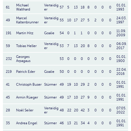
Michael
Verteidig
01.01.
61
57
5
13
18
8
0
0
0
Walthard
er
1993
Marcel
Verteidig
24.03.
49
55
10
17
27
5
2
0
0
Kaltenbrunner
er
1997
11.09.
191
Martin Hitz
Goalie
54
0
1
1
0
0
0
0
2009
Verteidig
06.09.
59
Tobias Heller
53
7
13
20
8
0
0
0
er
2017
Georges
01.01.
232
53
0
0
0
0
0
0
0
Arpagaus
1900
22.04.
219
Patrick Eder
Goalie
50
0
0
0
0
0
0
0
2016
01.01.
41
Christoph Buser
Stürmer
49
19
10
29
2
0
0
0
1991
01.01.
45
Armin Rüeger
Stürmer
49
17
10
27
9
0
0
0
1991
Verteidig
07.05.
28
Noël Seiler
48
22
20
42
3
0
0
0
er
2022
01.01.
35
Andrea Engel
Stürmer
46
13
21
34
4
0
0
0
1991