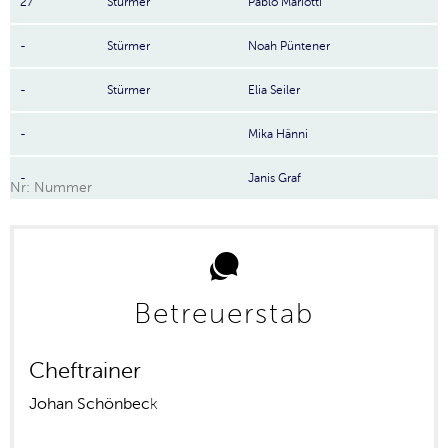
27
Stürmer
Pablo Mariotti
-
Stürmer
Noah Püntener
-
Stürmer
Elia Seiler
-
Mika Hänni
-
Janis Graf
Nr: Nummer
Betreuerstab
Cheftrainer
Johan Schönbec
k