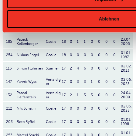
140
Max Riederer
19
1
2
3
0
0
0
0
er
2005
Cédric
27.04.
157
Stürmer
19
1
1
2
0
0
0
0
Rüegsegger
2007
Ablehnen
01.01.
120
Michel Keiser
Stürmer
18
3
2
5
1
0
0
0
1994
Patrick
23.04.
185
Goalie
18
0
1
1
0
0
0
0
Kellenberger
2005
01.01.
254
Niklaus Engel
Goalie
18
0
0
0
0
0
0
0
1987
02.02.
113
Simon Flühmann
Stürmer
17
2
4
6
0
0
0
0
2013
Verteidig
02.06.
147
Yannis Wyss
17
0
3
3
1
0
0
0
er
2023
Pascal
Verteidig
24.04.
132
17
2
1
3
3
0
0
0
Helfenstein
er
2009
02.06.
212
Nils Schälin
Goalie
17
0
0
0
0
0
0
0
2023
01.01.
203
Reto Ryffel
Goalie
17
0
0
0
0
0
0
0
1998
01.01.
253
Marcel Stucki
Goalie
17
0
0
0
0
0
0
0