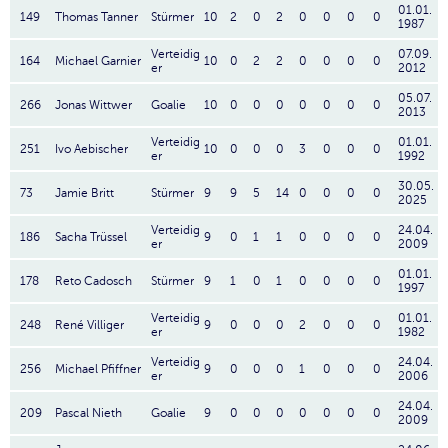
01.01.
149
Thomas Tanner
Stürmer
10
2
0
2
0
0
0
0
1987
Verteidig
07.09.
164
Michael Garnier
10
0
2
2
0
0
0
0
er
2012
05.07.
266
Jonas Wittwer
Goalie
10
0
0
0
0
0
0
0
2013
Verteidig
01.01.
251
Ivo Aebischer
10
0
0
0
3
0
0
0
er
1992
30.05.
73
Jamie Britt
Stürmer
9
9
5
14
0
0
0
0
2025
Verteidig
24.04.
186
Sacha Trüssel
9
0
1
1
0
0
0
0
er
2009
01.01.
178
Reto Cadosch
Stürmer
9
1
0
1
0
0
0
0
1997
Verteidig
01.01.
248
René Villiger
9
0
0
0
2
0
0
0
er
1982
Verteidig
24.04.
256
Michael Pfiffner
9
0
0
0
1
0
0
0
er
2006
24.04.
209
Pascal Nieth
Goalie
9
0
0
0
0
0
0
0
2009