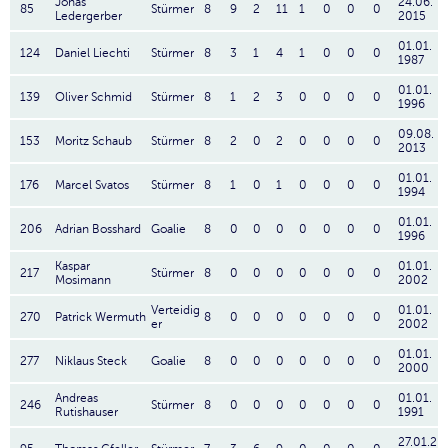
Jonas
24.06.
85
Stürmer
8
9
2
11
1
0
0
0
Ledergerber
2015
01.01.
124
Daniel Liechti
Stürmer
8
3
1
4
1
0
0
0
1987
01.01.
139
Oliver Schmid
Stürmer
8
1
2
3
0
0
0
0
1996
09.08.
153
Moritz Schaub
Stürmer
8
2
0
2
0
0
0
0
2013
01.01.
176
Marcel Svatos
Stürmer
8
1
0
1
0
0
0
0
1994
01.01.
206
Adrian Bosshard
Goalie
8
0
0
0
0
0
0
0
1996
Kaspar
01.01.
217
Stürmer
8
0
0
0
0
0
0
0
Mosimann
2002
Verteidig
01.01.
270
Patrick Wermuth
8
0
0
0
0
0
0
0
er
2002
01.01.
277
Niklaus Steck
Goalie
8
0
0
0
0
0
0
0
2000
Andreas
01.01.
246
Stürmer
8
0
0
0
0
0
0
0
Rutishauser
1991
27.01.2