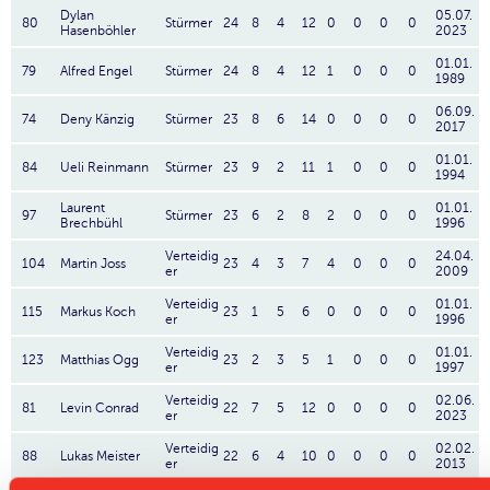
Dylan
05.07.
80
Stürmer
24
8
4
12
0
0
0
0
Hasenböhler
2023
01.01.
79
Alfred Engel
Stürmer
24
8
4
12
1
0
0
0
1989
06.09.
74
Deny Känzig
Stürmer
23
8
6
14
0
0
0
0
2017
01.01.
84
Ueli Reinmann
Stürmer
23
9
2
11
1
0
0
0
1994
Laurent
01.01.
97
Stürmer
23
6
2
8
2
0
0
0
Brechbühl
1996
Verteidig
24.04.
104
Martin Joss
23
4
3
7
4
0
0
0
er
2009
Verteidig
01.01.
115
Markus Koch
23
1
5
6
0
0
0
0
er
1996
Verteidig
01.01.
123
Matthias Ogg
23
2
3
5
1
0
0
0
er
1997
Verteidig
02.06.
81
Levin Conrad
22
7
5
12
0
0
0
0
er
2023
Verteidig
02.02.
88
Lukas Meister
22
6
4
10
0
0
0
0
er
2013