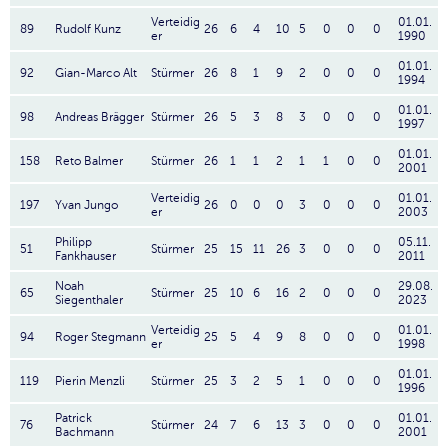
Verteidig
01.01.
89
Rudolf Kunz
26
6
4
10
5
0
0
0
er
1990
01.01.
92
Gian-Marco Alt
Stürmer
26
8
1
9
2
0
0
0
1994
01.01.
98
Andreas Brägger
Stürmer
26
5
3
8
3
0
0
0
1997
01.01.
158
Reto Balmer
Stürmer
26
1
1
2
1
1
0
0
2001
Verteidig
01.01.
197
Yvan Jungo
26
0
0
0
3
0
0
0
er
2003
Philipp
05.11.
51
Stürmer
25
15
11
26
3
0
0
0
Fankhauser
2011
Noah
29.08.
65
Stürmer
25
10
6
16
2
0
0
0
Siegenthaler
2023
Verteidig
01.01.
94
Roger Stegmann
25
5
4
9
8
0
0
0
er
1998
01.01.
119
Pierin Menzli
Stürmer
25
3
2
5
1
0
0
0
1996
Patrick
01.01.
76
Stürmer
24
7
6
13
3
0
0
0
Bachmann
2001