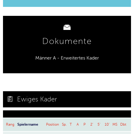
Dokumente
Männer A - Erweitertes Kader
Ewiges Kader
Rang
Spielername
Position
Sp.
T
A
P
2'
5'
10'
MS
Dbt