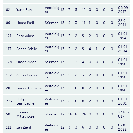
Verteidig
06.09.
82
Yann Ruh
13
7
5
12
0
0
0
0
er
2017
22.04.
86
Linard Parli
Stürmer
13
8
3
11
1
0
0
0
2011
Verteidig
01.01.
121
Reto Adam
13
3
2
5
2
0
0
0
er
1994
Verteidig
01.01.
117
Adrian Schild
13
3
2
5
4
1
0
0
er
2004
01.01.
126
Simon Alder
Stürmer
13
1
3
4
0
0
0
0
1998
Verteidig
01.01.
137
Anton Gansner
13
1
2
3
2
0
0
0
er
1998
Verteidig
01.01.
205
Franco Battaglia
13
0
0
0
2
0
0
0
er
1996
Philipp
Verteidig
01.01.
275
13
0
0
0
2
0
0
0
Leimbacher
er
2001
Roman
27.10.2
50
Stürmer
12
18
8
26
0
0
0
0
Mittelholzer
017
Verteidig
07.05.
111
Jan Ziehli
12
3
3
6
0
0
0
0
er
2022