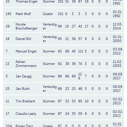
10
Thomas Engel
Stürmer
101
51
36
87
18
0
0
0
1992
01.01.
145
Mark Wolf
Goalie
101
0
3
3
3
0
0
0
1992
Nicola
Verteidig
12.05.
29
99
15
27
42
17
0
0
0
Bischofberger
er
2014
Verteidig
01.01.
18
Daniel Bill
95
21
36
57
9
0
0
0
er
2000
03.09.
7
Manuel Engel
Stürmer
93
66
45
111
5
0
0
0
2012
Adrian
11.02.
13
Stürmer
92
38
36
74
3
0
0
0
Zimmermann
2005
12
06.09.
5
Jan Zaugg
Stürmer
88
66
60
7
0
0
0
6
2017
Verteidig
06.09.
25
Jan Bürki
88
23
25
48
5
0
0
0
er
2017
02.02.
11
Tim Braillard
Stürmer
87
32
53
85
10
0
0
0
2013
02.02.
17
Claudio Laely
Stürmer
87
24
35
59
8
0
0
0
2013
01.01.
204
Roger Tönz
Goalie
87
0
0
0
0
0
0
0