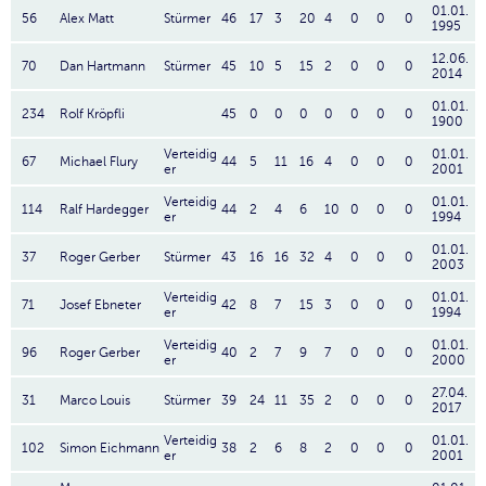
01.01.
56
Alex Matt
Stürmer
46
17
3
20
4
0
0
0
1995
12.06.
70
Dan Hartmann
Stürmer
45
10
5
15
2
0
0
0
2014
01.01.
234
Rolf Kröpfli
45
0
0
0
0
0
0
0
1900
Verteidig
01.01.
67
Michael Flury
44
5
11
16
4
0
0
0
er
2001
Verteidig
01.01.
114
Ralf Hardegger
44
2
4
6
10
0
0
0
er
1994
01.01.
37
Roger Gerber
Stürmer
43
16
16
32
4
0
0
0
2003
Verteidig
01.01.
71
Josef Ebneter
42
8
7
15
3
0
0
0
er
1994
Verteidig
01.01.
96
Roger Gerber
40
2
7
9
7
0
0
0
er
2000
27.04.
31
Marco Louis
Stürmer
39
24
11
35
2
0
0
0
2017
Verteidig
01.01.
102
Simon Eichmann
38
2
6
8
2
0
0
0
er
2001