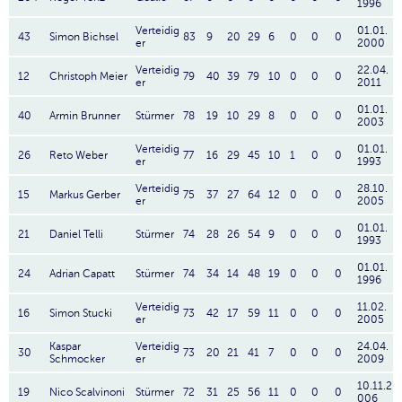
1996
Verteidig
01.01.
43
Simon Bichsel
83
9
20
29
6
0
0
0
er
2000
Verteidig
22.04.
12
Christoph Meier
79
40
39
79
10
0
0
0
er
2011
01.01.
40
Armin Brunner
Stürmer
78
19
10
29
8
0
0
0
2003
Verteidig
01.01.
26
Reto Weber
77
16
29
45
10
1
0
0
er
1993
Verteidig
28.10.
15
Markus Gerber
75
37
27
64
12
0
0
0
er
2005
01.01.
21
Daniel Telli
Stürmer
74
28
26
54
9
0
0
0
1993
01.01.
24
Adrian Capatt
Stürmer
74
34
14
48
19
0
0
0
1996
Verteidig
11.02.
16
Simon Stucki
73
42
17
59
11
0
0
0
er
2005
Kaspar
Verteidig
24.04.
30
73
20
21
41
7
0
0
0
Schmocker
er
2009
10.11.2
19
Nico Scalvinoni
Stürmer
72
31
25
56
11
0
0
0
006