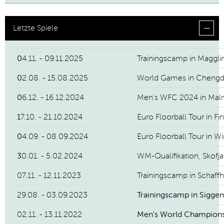
Letzte Spiele
0
4.11. - 09.11.2025
Trainingscamp
in Maggli
▼
0
2.08. - 15.08.2025
World Games in Cheng
0
6.12. - 16.12.2024
Men's WFC 2024 in Ma
1
7.10. - 21.10.2024
Euro Floorball Tour in Fi
0
4.09. - 08.09.2024
Euro Floorball Tour in Wi
3
0.01. - 5.02.2024
WM-Qualifikation, Skofj
07.11. - 12.11.2023
Trainingscamp in Schaff
29.08. - 03.09.2023
Trainingscamp in Siggent
02.11. - 13.11.2022
Men's World Championsh