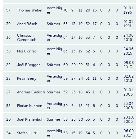
Verteidig
01.01.
57
Thomas Weber
70
9
11
20
16
0
0
0
er
1996
01.01.
39
Andri Bösch
Stürmer
65
13
19
32
17
0
0
0
1991
Christoph
Verteidig
24.06.
36
64
17
16
33
7
0
0
0
Camenisch
er
2015
Verteidig
24.06.
38
Nils Conrad
63
13
19
32
5
0
0
0
er
2015
09.08.
22
Joël Rüegger
Stürmer
60
29
22
51
4
0
0
0
2013
Verteidig
02.02.
23
Kevin Berry
59
27
24
51
11
0
0
0
er
2013
01.01.
27
Andreas Cadisch
Stürmer
59
25
18
43
1
0
0
0
2003
Verteidig
25.04.
55
Florian Kuchen
59
6
15
21
8
0
0
0
er
2008
28.10.
20
Joel Krähenbühl
Stürmer
58
25
30
55
5
0
0
0
2005
Verteidig
06.09.
34
Stefan Hutzli
58
15
19
34
5
0
0
0
er
2017