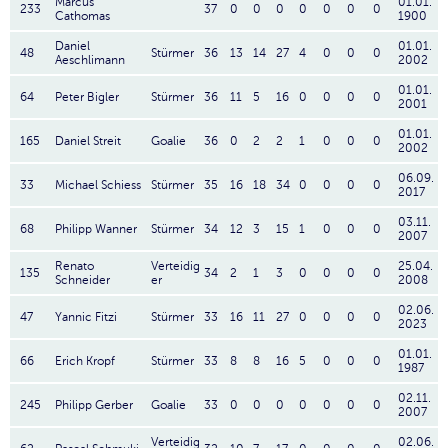
Marcus
01.01.
233
37
0
0
0
0
0
0
0
Cathomas
1900
Daniel
01.01.
48
Stürmer
36
13
14
27
4
0
0
0
Aeschlimann
2002
01.01.
64
Peter Bigler
Stürmer
36
11
5
16
0
0
0
0
2001
01.01.
165
Daniel Streit
Goalie
36
0
2
2
1
0
0
0
2002
06.09.
33
Michael Schiess
Stürmer
35
16
18
34
0
0
0
0
2017
03.11.
68
Philipp Wanner
Stürmer
34
12
3
15
1
0
0
0
2007
Renato
Verteidig
25.04.
135
34
2
1
3
0
0
0
0
Schneider
er
2008
02.06.
47
Yannic Fitzi
Stürmer
33
16
11
27
0
0
0
0
2023
01.01.
66
Erich Kropf
Stürmer
33
8
8
16
5
0
0
0
1987
02.11.
245
Philipp Gerber
Goalie
33
0
0
0
0
0
0
0
2007
Verteidig
02.06.