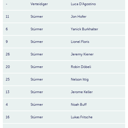
-
Verteidiger
Luca D'Agostino
11
Stürmer
Jon Hofer
6
Stürmer
Yanick Burkhalter
9
Stürmer
Lionel Floris
26
Stürmer
Jeremy Kiener
20
Stürmer
Robin Döbeli
25
Stürmer
Nelson Ittig
13
Stürmer
Jerome Keller
4
Stürmer
Noah Buff
16
Stürmer
Lukas Fritsche