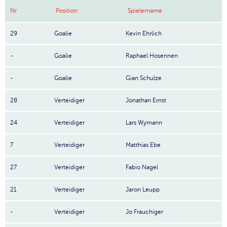
Nr
Position
Spielername
29
Goalie
Kevin Ehrlich
-
Goalie
Raphael Hosennen
▼
-
Goalie
Gian Schulze
28
Verteidiger
Jonathan Ernst
24
Verteidiger
Lars Wymann
7
Verteidiger
Matthias Ebe
27
Verteidiger
Fabio Nagel
21
Verteidiger
Jaron Leupp
-
Verteidiger
Jo Frauchiger