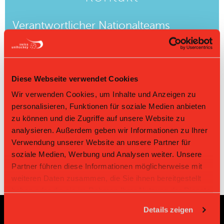
Verantwortlicher Nationalteams
Matthias Hofbauer
Tel. +41 31 330 23 15
matthias.hofbauer@swissunihockey.ch
Diese Webseite verwendet Cookies
Mitarbeiterin Nationalteams
Wir verwenden Cookies, um Inhalte und Anzeigen zu
personalisieren, Funktionen für soziale Medien anbieten
Robyn Rieben
Tel. +41 31 330 23 14
zu können und die Zugriffe auf unsere Website zu
robyn.rieben@swissunihockey.ch
analysieren. Außerdem geben wir Informationen zu Ihrer
Verwendung unserer Website an unsere Partner für
soziale Medien, Werbung und Analysen weiter. Unsere
Partner führen diese Informationen möglicherweise mit
weiteren Daten zusammen, die Sie ihnen bereitgestellt
haben oder die sie im Rahmen Ihrer Nutzung der Dienste
gesammelt haben.
Details zeigen