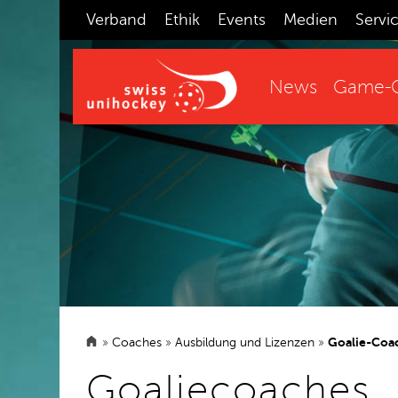
Verband
Ethik
Events
Medien
Servi
News
Game-C
»
Coaches
»
Ausbildung und Lizenzen
»
Goalie-Coa
Goaliecoaches