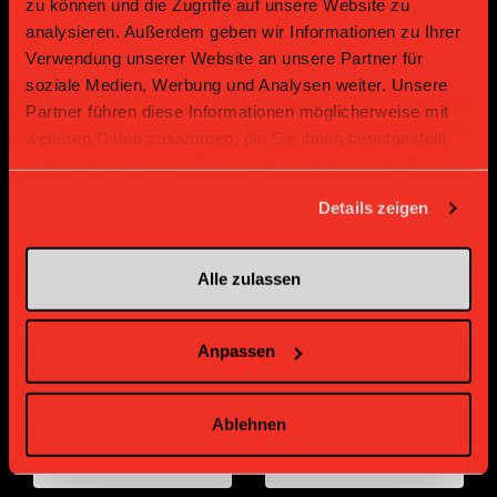
zu können und die Zugriffe auf unsere Website zu
analysieren. Außerdem geben wir Informationen zu Ihrer
Platin Partner
Verwendung unserer Website an unsere Partner für
soziale Medien, Werbung und Analysen weiter. Unsere
Partner führen diese Informationen möglicherweise mit
weiteren Daten zusammen, die Sie ihnen bereitgestellt
haben oder die sie im Rahmen Ihrer Nutzung der Dienste
gesammelt haben.
Details zeigen
Alle zulassen
Gold Partner
Gold Partner
Anpassen
Ablehnen