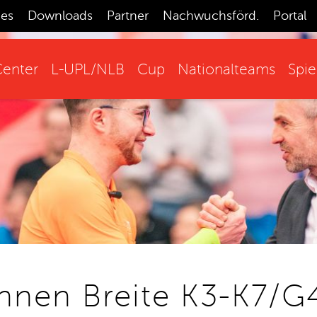
ces
Downloads
Partner
Nachwuchsförd.
Portal
enter
L-UPL/NLB
Cup
Nationalteams
Spie
innen Breite K3-K7/