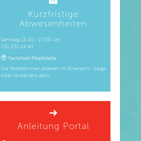
Kurzfristige
Abwesenheiten
Samstag 15:00 - 17:00 Uhr
031 330 24 40
Factsheet Pikettstelle
Die PikettlerInnen arbeiten im Ehrenamt - zeige
bitte Verständnis dafür.
Anleitung Portal