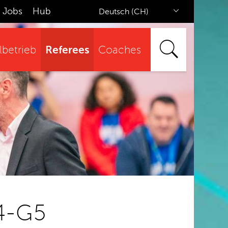
Jobs
Hub
Deutsch (CH)
Referees
lbetrieb
Coaches
G4-G5