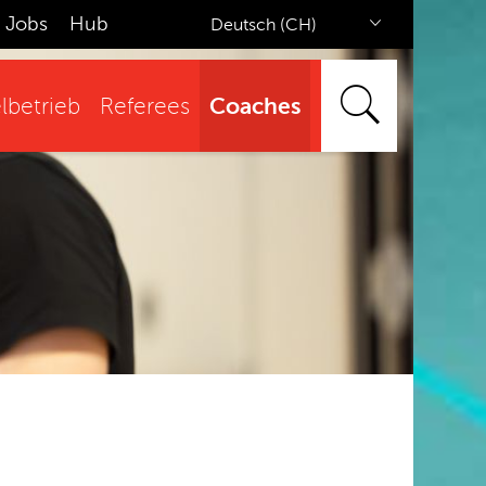
Jobs
Hub
Deutsch (CH)
Coaches
lbetrieb
Referees