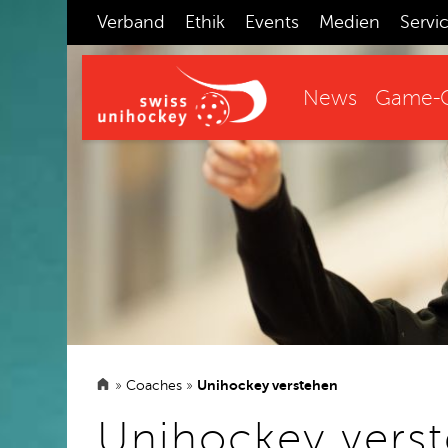
Verband
Ethik
Events
Medien
Servi
News
Game-C
»
Coaches
»
Unihockey verstehen
Unihockey vers