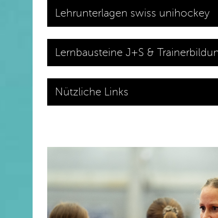
Lehrunterlagen swiss unihockey
Lernbausteine J+S & Trainerbildu
Nützliche Links