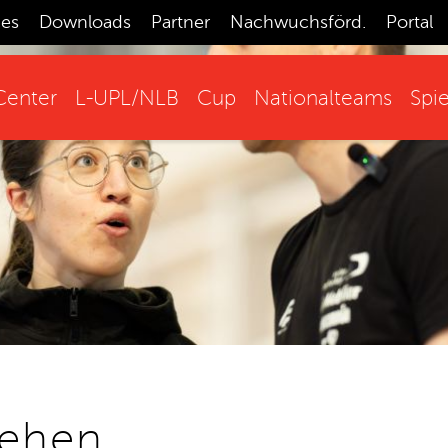
ces
Downloads
Partner
Nachwuchsförd.
Portal
enter
L-UPL/NLB
Cup
Nationalteams
Spie
tehen