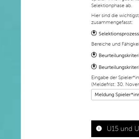
Selektionphase ab.
Hier sind die wichtig
zusammengefasst:
Selektionsprozes
Bereiche und Fähigkei
Beurteilungskriter
Beurteilungskrite
Eingabe der Spieler*in
(Meldefrist: 30. Nov
Meldung Spieler*in
U15 und U