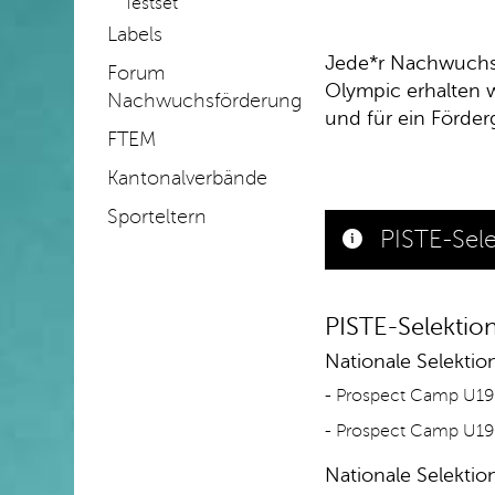
Testset
Labels
Jede*r Nachwuchssp
Forum
Olympic erhalten w
Nachwuchsförderung
und für ein Förder
FTEM
Kantonalverbände
Sporteltern
PISTE-Sele
PISTE-Selektio
Nationale Selektio
- Prospect Camp U19 
- Prospect Camp U19 M
Nationale Selektion