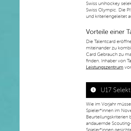
Swiss unihockey selek
Swiss Olympic. Die PIS
und kriteriengeleitet
Vorteile einer T
Die Talentcard eröffn
miteinander zu kombi
Card Gebrauch zu mac
finden. Inhaber von T
Leistungszentrum
von
U17 Selek
Wie im Vorjahr müssen 
Spieler*innen im Nov
Beurteilungskriterien
andauernde Scouting-
Spieler*innen gesicht