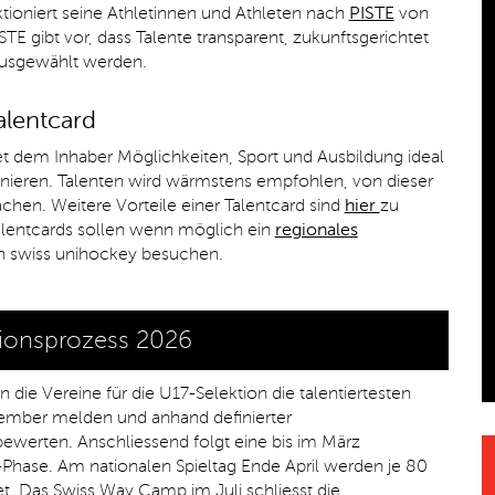
tioniert seine Athletinnen und Athleten nach
PISTE
von
TE gibt vor, dass Talente transparent, zukunftsgerichtet
 ausgewählt werden.
alentcard
et dem Inhaber Möglichkeiten, Sport und Ausbildung ideal
nieren. Talenten wird wärmstens empfohlen, von dieser
hen. Weitere Vorteile einer Talentcard sind
hier
zu
alentcards sollen wenn möglich ein
regionales
 swiss unihockey besuchen.
tionsprozess 2026
die Vereine für die U17-Selektion die talentiertesten
ember melden und anhand definierter
 bewerten. Anschliessend folgt eine bis im März
Phase. Am nationalen Spieltag Ende April werden je 80
et. Das Swiss Way Camp im Juli schliesst die