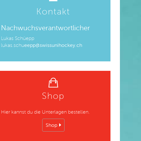
Kontakt
Nachwuchsverantwortlicher
Lukas Schüepp
lukas.schu
eepp@swissunihockey.ch
Shop
Hier kannst du die Unterlagen bestellen.
Shop