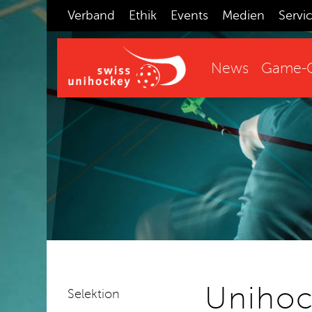
Verband
Ethik
Events
Medien
Servi
News
Game-C
Unihoc
Selektion