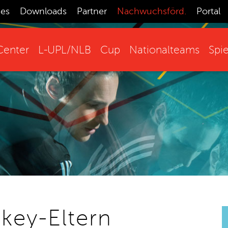
ces
Downloads
Partner
Nachwuchsförd.
Portal
enter
L-UPL/NLB
Cup
Nationalteams
Spie
key-Eltern