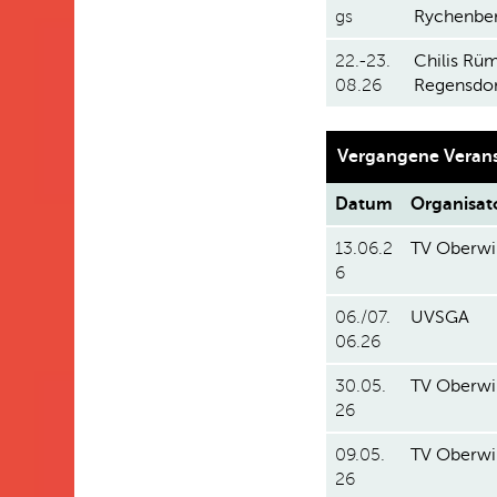
gs
Rychenbe
22.-23.
C
hilis Rü
08.26
Regensdor
Vergangene Veran
Datum
Organisat
13.06.2
TV Oberwi
6
06./07.
UVSGA
06.26
30.05.
TV Oberwi
26
09.05.
TV Oberwi
26