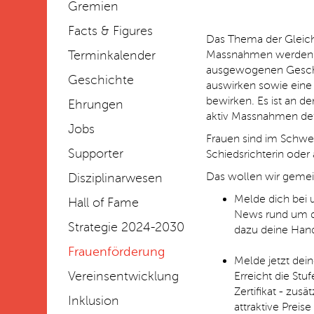
Gremien
Facts & Figures
Das Thema der Gleichst
Terminkalender
Massnahmen werden a
ausgewogenen Geschlec
Geschichte
auswirken sowie eine
bewirken
.
Es ist an de
Ehrungen
aktiv
Massnahmen defi
Jobs
Frauen sind im Schweiz
Supporter
Schiedsrichterin
oder a
Das wollen wir gemei
Disziplinarwesen
Melde dich bei 
Hall of Fame
News rund um d
Strategie 2024-2030
dazu deine Ha
Frauenförderung
Melde jetzt dei
Vereinsentwicklung
Erreicht die Stu
Zertifikat - zus
Inklusion
attraktive Preise