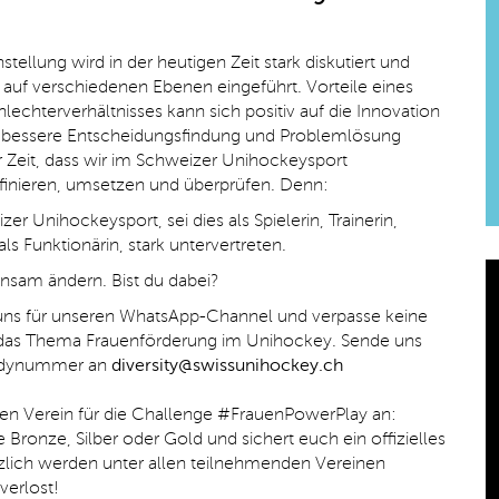
ellung wird in der heutigen Zeit stark diskutiert und
uf verschiedenen Ebenen eingeführt.
Vorteile eines
hterverhältnisses kann sich positiv auf die Innovation
 bessere Entscheidungsfindung und Problemlösung
r Zeit, dass
wir im Schweizer Unihockeysport
nieren, umsetzen und überprüfen.
Denn:
er Unihockeysport, sei dies als Spielerin
, Trainerin,
ls Funktionärin
,
stark
untervertreten.
nsam ändern. Bist du dabei?
uns für unseren WhatsApp-Channel und verpasse keine
as Thema Frauenförderung im Unihockey. Sende uns
ndynummer an
diversity@swissunihockey.ch
nen Verein für die Challenge #FrauenPowerPlay an:
fe Bronze, Silber oder Gold und sichert euch ein offizielles
ätzlich werden unter allen teilnehmenden Vereinen
 verlost!