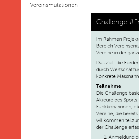
Vereinsmutationen
Challenge #F
Im Rahmen Projekt
Bereich Vereinsentw
Vereine in der gan
Das Ziel: die Förd
durch Wertschätzun
konkrete Massnahm
Teilnahme
Die Challenge basie
Akteure des Sports: 
Funktionärinnen, et
Vereine, die bereit
willkommen teilzun
der Challenge erfa
Anmeldung de