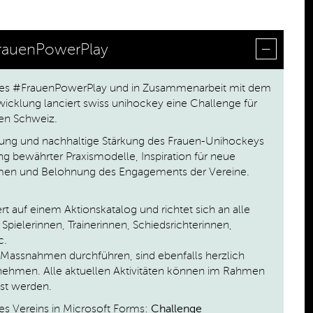
rauenPowerPlay
es #FrauenPowerPlay und in Zusammenarbeit mit dem
icklung lanciert swiss unihockey eine Challenge für
zen Schweiz.
erung und nachhaltige Stärkung des Frauen-Unihockeys
g bewährter Praxismodelle, Inspiration für neue
en und Belohnung des Engagements der Vereine.
rt auf einem Aktionskatalog und richtet sich an alle
Spielerinnen, Trainerinnen, Schiedsrichterinnen,
c.
s Massnahmen durchführen, sind ebenfalls herzlich
ehmen. Alle aktuellen Aktivitäten können im Rahmen
sst werden.
s Vereins in
Microsoft Forms:
Challenge