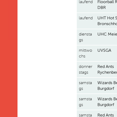
laufend
Floorball 
DBR
laufend
UHT Hot S
Bronschh
diensta
UHC Meie
gs
mittwo
UVSGA
chs
donner
Red Ants
stags
Rychenbe
samsta
Wizards B
gs
Burgdorf
samsta
Wizards B
gs
Burgdorf
samsta
Red Ants