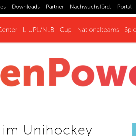
ces
Downloads
Partner
Nachwuchsförd.
Portal
enter
L-UPL/NLB
Cup
Nationalteams
Spie
 im Unihockey