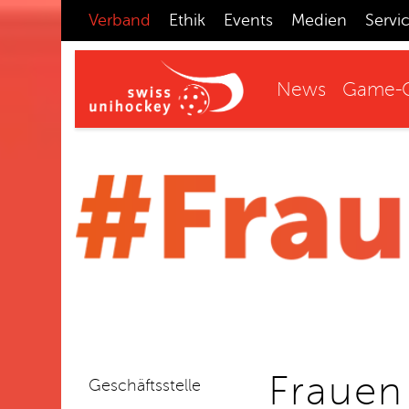
Verband
Ethik
Events
Medien
Servi
News
Game-C
Frauen
Geschäftsstelle