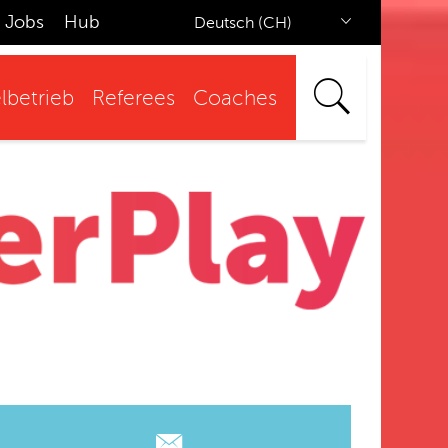
Jobs
Hub
Deutsch (CH)
lbetrieb
Referees
Coaches