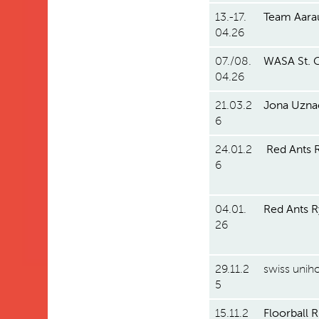
13.-17.
Team Aara
04.26
07./08.
WASA St. G
04.26
21.03.2
Jona Uzna
6
24.01.2
Red Ants 
6
04.01.
Red Ants 
26
29.11.2
swiss uni
5
15.11.2
Floorball 