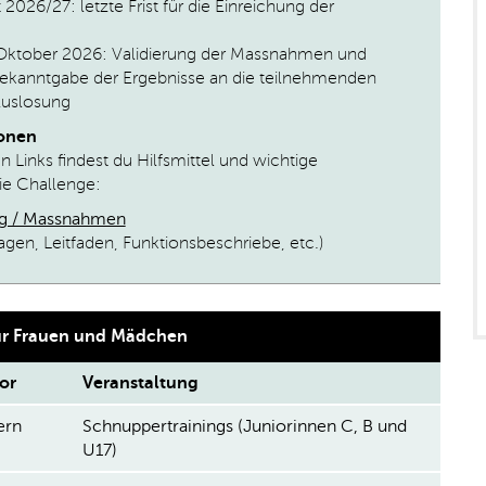
t 2026/27: letzte Frist für die Einreichung der
Oktober 2026: Validierung der Massnahmen und
ekanntgabe der Ergebnisse an die teilnehmenden
Auslosung
ionen
 Links findest du Hilfsmittel und wichtige
ie Challenge:
og / Massnahmen
agen, Leitfaden, Funktionsbeschriebe, etc.)
ür Frauen und Mädchen
or
Veranstaltung
ern
Schnuppertrainings (Juniorinnen C, B und
U17)