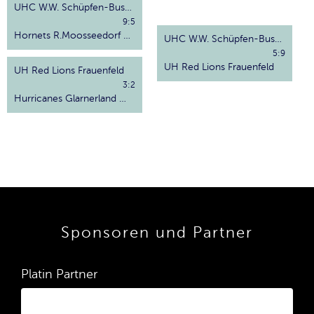
UHC W.W. Schüpfen-Busswil
9:5
Hornets R.Moosseedorf Worblental
UHC W.W. Schüpfen-Busswil
5:9
UH Red Lions Frauenfeld
UH Red Lions Frauenfeld
3:2
Hurricanes Glarnerland Weesen
Sponsoren und Partner
Platin Partner