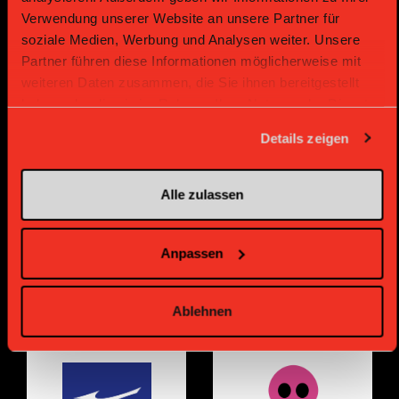
Verwendung unserer Website an unsere Partner für
soziale Medien, Werbung und Analysen weiter. Unsere
Partner führen diese Informationen möglicherweise mit
weiteren Daten zusammen, die Sie ihnen bereitgestellt
haben oder die sie im Rahmen Ihrer Nutzung der Dienste
gesammelt haben.
Supplier
Supplier
Details zeigen
Alle zulassen
Anpassen
Ablehnen
Supplier
Supplier