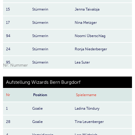
15
Stürmerin
Jenna Taivaloja
17
Stürmerin
Nina Metzger
94
Stürmerin
Noomi Überschlag
24
Stürmerin
Ronja Niederberger
95
Stürmerin
Lea Suter
Nr: Nummer
Aufstellung Wizards Bern Burgdorf
Nr
Position
Spielername
1
Goalie
Ladina Töndury
28
Goalie
Tina Leuenberger