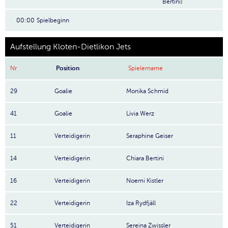
Bertini)
00:00
Spielbeginn
Aufstellung Kloten-Dietlikon Jets
Nr
Position
Spielername
29
Goalie
Monika Schmid
41
Goalie
Livia Werz
11
Verteidigerin
Seraphine Geiser
14
Verteidigerin
Chiara Bertini
16
Verteidigerin
Noemi Kistler
22
Verteidigerin
Iza Rydfjäll
51
Verteidigerin
Sereina Zwissler