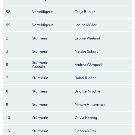
92
Verteidigerin
Tanja Bühler
99
Verteidigerin
Ladina Müller
2
Stürmerin
Leonie Wieland
3
Stürmerin
Natalie Schürpf
Stürmerin
5
Andrea Gämperli
Captain
7
Stürmerin
Rahel Rieder
8
Stürmerin
Brigitte Mischler
9
Stürmerin
Mirjam Hintermann
10
Stürmerin
Olivia Herzog
13
Stürmerin
Deborah Frei