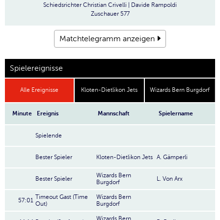
Schiedsrichter
Christian Crivelli | Davide Rampoldi
Zuschauer
577
Matchtelegramm anzeigen
Spielereignisse
Alle Ereignisse
Kloten-Dietlikon Jets
Wizards Bern Burgdorf
Minute
Ereignis
Mannschaft
Spielername
Spielende
Bester Spieler
Kloten-Dietlikon Jets
A. Gämperli
Wizards Bern
Bester Spieler
L. Von Arx
Burgdorf
Timeout Gast (Time
Wizards Bern
57:01
Out)
Burgdorf
Wizards Bern