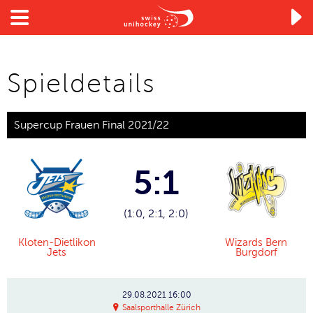

Spieldetails
Supercup Frauen Final 2021/22
5:1
(1:0, 2:1, 2:0)
Kloten-Dietlikon
Wizards Bern
Jets
Burgdorf
29.08.2021
16:00
Saalsporthalle Zürich