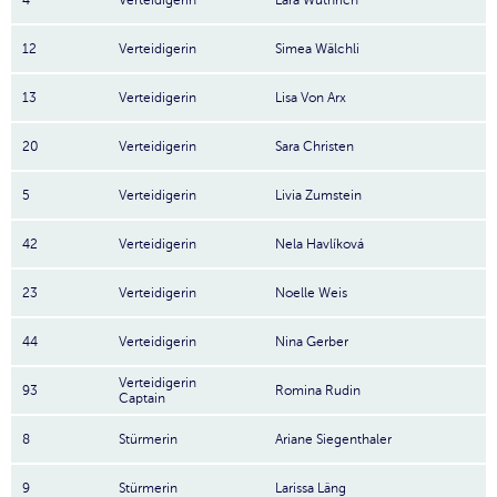
4
Verteidigerin
Lara Wüthrich
12
Verteidigerin
Simea Wälchli
13
Verteidigerin
Lisa Von Arx
20
Verteidigerin
Sara Christen
5
Verteidigerin
Livia Zumstein
42
Verteidigerin
Nela Havlíková
23
Verteidigerin
Noelle Weis
44
Verteidigerin
Nina Gerber
Verteidigerin
93
Romina Rudin
Captain
8
Stürmerin
Ariane Siegenthaler
9
Stürmerin
Larissa Läng