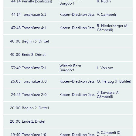
44:14
Penalty (Strafstoss)
R. Rudin
Burgdorf
44:14
Torschütze 5:1
Kloten-Dietlikon Jets
A. Gämperli
R. Niederberger (A.
43:48
Torschütze 4:1
Kloten-Dietlikon Jets
Gämperli)
40:00
Beginn 3. Drittel
40:00
Ende 2. Drittel
Wizards Bern
33:49
Torschütze 3:1
L. Von Arx
Burgdorf
26:05
Torschütze 3:0
Kloten-Dietlikon Jets
O. Herzog (T. Bühler)
J. Taivaloja (A.
24:45
Torschütze 2:0
Kloten-Dietlikon Jets
Gämperli)
20:00
Beginn 2. Drittel
20:00
Ende 1. Drittel
A. Gämperli (C.
19:40
Torschütze 1:0
Kloten-Dietlikon Jets