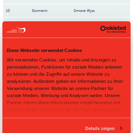
10
Stürmerin
Simone Wyss
11
Stürmerin
Jasmin Weber
19
Stürmerin
Andrea Wildermuth
Diese Webseite verwendet Cookies
21
Stürmerin
Nicole Siegenthaler
Wir verwenden Cookies, um Inhalte und Anzeigen zu
27
Stürmerin
Ramona Bieri
personalisieren, Funktionen für soziale Medien anbieten
zu können und die Zugriffe auf unsere Website zu
29
Stürmerin
Jolanda Maurer
analysieren. Außerdem geben wir Informationen zu Ihrer
Verwendung unserer Website an unsere Partner für
34
Stürmerin
Tanja Kyburz
soziale Medien, Werbung und Analysen weiter. Unsere
Partner führen diese Informationen möglicherweise mit
61
Stürmerin
Annika Dierks
weiteren Daten zusammen, die Sie ihnen bereitgestellt
84
Stürmerin
Anja Wyss
haben oder die sie im Rahmen Ihrer Nutzung der Dienste
Nr: Nummer
gesammelt haben.
Details zeigen