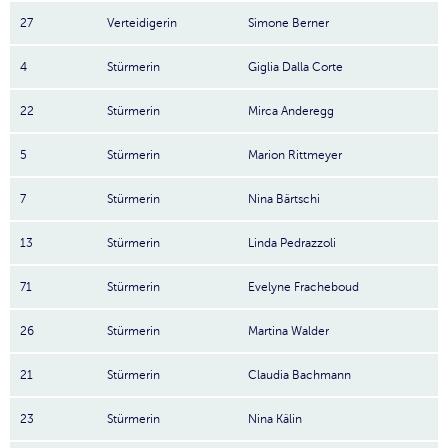
27
Verteidigerin
Simone Berner
4
Stürmerin
Giglia Dalla Corte
22
Stürmerin
Mirca Anderegg
5
Stürmerin
Marion Rittmeyer
7
Stürmerin
Nina Bärtschi
13
Stürmerin
Linda Pedrazzoli
71
Stürmerin
Evelyne Fracheboud
26
Stürmerin
Martina Walder
21
Stürmerin
Claudia Bachmann
23
Stürmerin
Nina Kälin