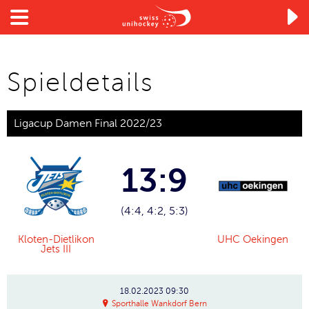

Spieldetails
Ligacup Damen Final 2022/23
13:9
(4:4, 4:2, 5:3)
Kloten-Dietlikon
UHC Oekingen
Jets III
18.02.2023
09:30
Sporthalle Wankdorf Bern