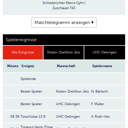
Schiedsrichter
Marco Gyhr |
Zuschauer
743
Matchtelegramm anzeigen
Spielereignisse
Alle Ereignisse
Kloten-Dietlikon Jets
UHC Oekingen
Minute
Ereignis
Mannschaft
Spielername
Spielende
Bester Spieler
Kloten-Dietlikon Jets
N. Bärtschi
Bester Spieler
UHC Oekingen
F. Müller
59:36
Torschütze 13:9
UHC Oekingen
A. Roth-Vez
Timeout Heim (Time