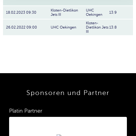
Kloten-Dietlikon
UHC
18.02.2023 09:30
13:9
Jets III
Oekingen
Kloten-
26.02.2022 09:00
UHC Oekingen
Dietlikon Jets
13:8
III
Sponsoren und Partner
Platin Partner