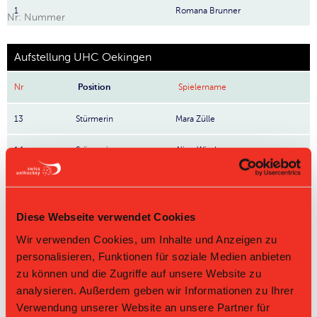
1
Romana Brunner
Nr: Nummer
Aufstellung UHC Oekingen
Nr
Position
Spielername
13
Stürmerin
Mara Zülle
14
Stürmerin
Aline Wiedmer
2
Franziska Müller
6
Lia Schmid
Diese Webseite verwendet Cookies
Wir verwenden Cookies, um Inhalte und Anzeigen zu
7
Manuela Häberli
personalisieren, Funktionen für soziale Medien anbieten
zu können und die Zugriffe auf unsere Website zu
9
Jessica Frei
analysieren. Außerdem geben wir Informationen zu Ihrer
15
Alice Roth-Vez
Verwendung unserer Website an unsere Partner für