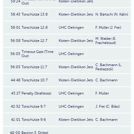
59:24
Kloten-Dietlikon Jets
Out)
58:43
Torschütze 13:8
Kloten-Dietlikon Jets
N. Bärtschi (N. Kälin)
58:01
Torschütze 12:8
UHC Oekingen
F. Müller (J. Frei)
M. Walder (E.
56:08
Torschütze 12:7
Kloten-Dietlikon Jets
Fracheboud)
Timeout Gast (Time
56:05
UHC Oekingen
Out)
C. Bachmann (L.
56:05
Torschütze 11:7
Kloten-Dietlikon Jets
Pedrazzoli)
44:48
Torschütze 10:7
Kloten-Dietlikon Jets
C. Bachmann
43:27
Penalty (Strafstoss)
UHC Oekingen
F. Müller
42:52
Torschütze 9:7
UHC Oekingen
J. Frei (C. Bläsi)
41:01
Torschütze 9:6
Kloten-Dietlikon Jets
C. Bachmann
40:00
Beginn 3. Drittel