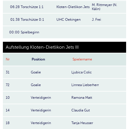
M. Rittmeyer (N.
06:28
Torschütze 1:1
Kloten-Dietlikon Jets
Kälin)
01:38
Torschütze 0:1
UHC Oekingen
J. Frei
00:00
Spielbeginn
Aufstellung Kloten-Dietlikon Jets III
Nr
Position
Spielername
31
Goalie
Ljubica Colic
72
Goalie
Linnea Lieberherr
10
Verteidigerin
Ramona Matt
14
Verteidigerin
Claudia Gut
18
Verteidigerin
Tanja Heusser