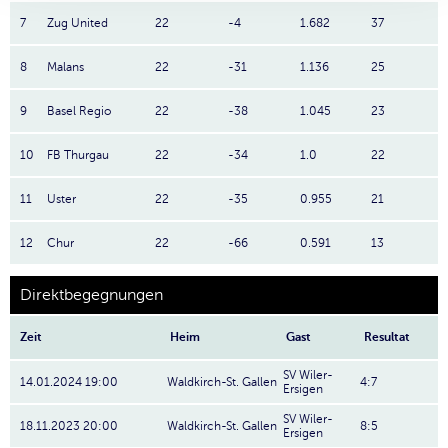
7
Zug United
22
-4
1.682
37
8
Malans
22
-31
1.136
25
9
Basel Regio
22
-38
1.045
23
10
FB Thurgau
22
-34
1.0
22
11
Uster
22
-35
0.955
21
12
Chur
22
-66
0.591
13
Direktbegegnungen
Zeit
Heim
Gast
Resultat
SV Wiler-
14.01.2024 19:00
Waldkirch-St. Gallen
4:7
Ersigen
SV Wiler-
18.11.2023 20:00
Waldkirch-St. Gallen
8:5
Ersigen