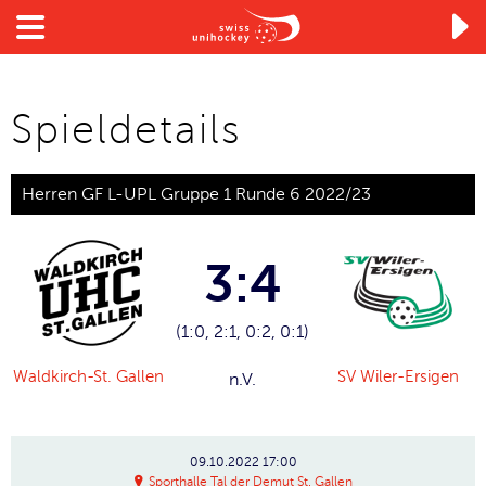

Spieldetails
Herren GF L-UPL Gruppe 1 Runde 6 2022/23
3:4
(1:0, 2:1, 0:2, 0:1)
Waldkirch-St. Gallen
SV Wiler-Ersigen
n.V.
09.10.2022
17:00
Sporthalle Tal der Demut St. Gallen