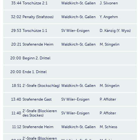
35:44
Torschütze 2:1
Waldkirch-St. Gallen
J. Silvonen
32:02
Penalty (Strafstoss)
Waldkirch-St. Gallen
Y. Angehrn
29:53
Torschütze 1:1
SV Wiler-Ersigen
D. Känzig (Y. Wyss)
20:21
Strafenende Heim
Waldkirch-St. Gallen
M. Stingelin
20:00
Beginn 2. Drittel
20:00
Ende 1. Drittel
18:51
2'-Strafe (Stockschlag)
Waldkirch-St. Gallen
M. Stingelin
13:40
Strafenende Gast
SV Wiler-Ersigen
P. Affolter
2'-Strafe (Blockieren
11:40
SV Wiler-Ersigen
P. Affolter
des Stockes)
11:12
Strafenende Heim
Waldkirch-St. Gallen
M. Schiess
2'-Strafe (Blockieren