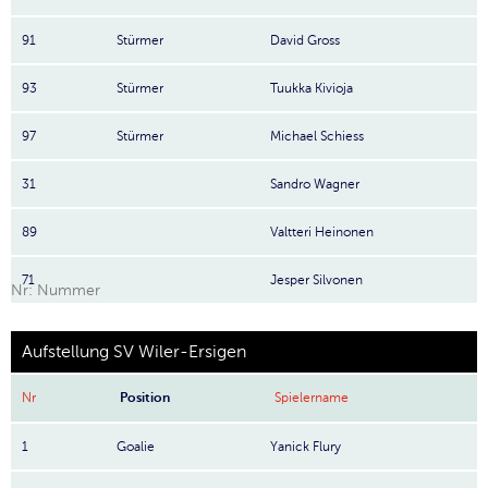
91
Stürmer
David Gross
93
Stürmer
Tuukka Kivioja
97
Stürmer
Michael Schiess
31
Sandro Wagner
89
Valtteri Heinonen
71
Jesper Silvonen
Nr: Nummer
Aufstellung SV Wiler-Ersigen
Nr
Position
Spielername
1
Goalie
Yanick Flury