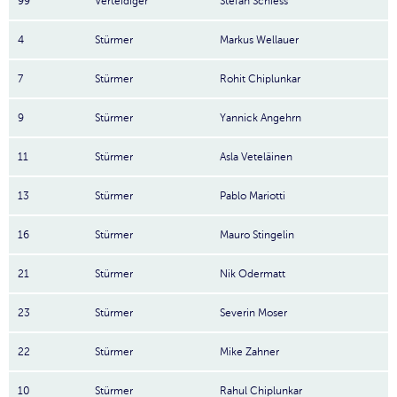
99
Verteidiger
Stefan Schiess
4
Stürmer
Markus Wellauer
7
Stürmer
Rohit Chiplunkar
9
Stürmer
Yannick Angehrn
11
Stürmer
Asla Veteläinen
13
Stürmer
Pablo Mariotti
16
Stürmer
Mauro Stingelin
21
Stürmer
Nik Odermatt
23
Stürmer
Severin Moser
22
Stürmer
Mike Zahner
10
Stürmer
Rahul Chiplunkar