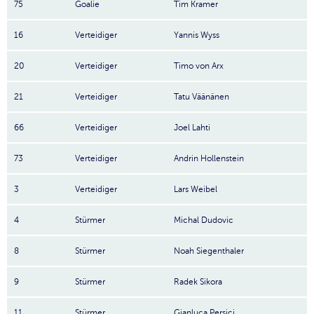
75
Goalie
Tim Kramer
16
Verteidiger
Yannis Wyss
20
Verteidiger
Timo von Arx
21
Verteidiger
Tatu Väänänen
66
Verteidiger
Joel Lahti
73
Verteidiger
Andrin Hollenstein
3
Verteidiger
Lars Weibel
4
Stürmer
Michal Dudovic
8
Stürmer
Noah Siegenthaler
9
Stürmer
Radek Sikora
11
Stürmer
Gianluca Persici