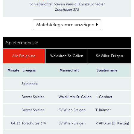
Schiedsrichter
Steven Preisig | Cyrille Schädler
Zuschauer
373
Matchtelegramm anzeigen
Spielereignisse
Alle Ereignisse
Waldkirch-St. Gallen
SV Wiler-Ersigen
Minute
Ereignis
Mannschaft
Spielername
Spielende
Bester Spieler
Waldkirch-St. Gallen
L. Genhart
Bester Spieler
SV Wiler-Ersigen
T. Kramer
64:13
Torschütze 3:4
SV Wiler-Ersigen
P. Affolter (D. Känzig)