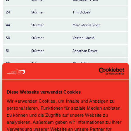
24
Stürmer
Tim Döbeli
44
Stürmer
Marc-André Vogt
50
Stürmer
Valtteri Lämsä
51
Stürmer
Jonathan Davet
52
Stürmer
Gian Mühlemann
77
Stürmer
Deny Känzig
81
Stürmer
Philipp Affolter
Diese Webseite verwendet Cookies
Wir verwenden Cookies, um Inhalte und Anzeigen zu
91
Stürmer
Joonas Pylsy
personalisieren, Funktionen für soziale Medien anbieten
Stürmer
zu können und die Zugriffe auf unsere Website zu
94
Marco Louis
Captain
analysieren. Außerdem geben wir Informationen zu Ihrer
2
Till Eser
Verwendung unserer Website an unsere Partner für
Nr: Nummer