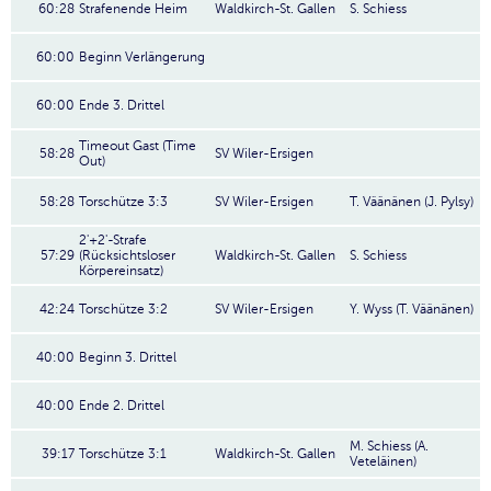
60:28
Strafenende Heim
Waldkirch-St. Gallen
S. Schiess
60:00
Beginn Verlängerung
60:00
Ende 3. Drittel
Timeout Gast (Time
58:28
SV Wiler-Ersigen
Out)
58:28
Torschütze 3:3
SV Wiler-Ersigen
T. Väänänen (J. Pylsy)
2'+2'-Strafe
57:29
(Rücksichtsloser
Waldkirch-St. Gallen
S. Schiess
Körpereinsatz)
42:24
Torschütze 3:2
SV Wiler-Ersigen
Y. Wyss (T. Väänänen)
40:00
Beginn 3. Drittel
40:00
Ende 2. Drittel
M. Schiess (A.
39:17
Torschütze 3:1
Waldkirch-St. Gallen
Veteläinen)