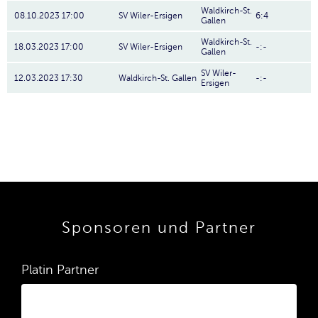
Waldkirch-St.
08.10.2023 17:00
SV Wiler-Ersigen
6:4
Gallen
Waldkirch-St.
18.03.2023 17:00
SV Wiler-Ersigen
-:-
Gallen
SV Wiler-
12.03.2023 17:30
Waldkirch-St. Gallen
-:-
Ersigen
Sponsoren und Partner
Platin Partner