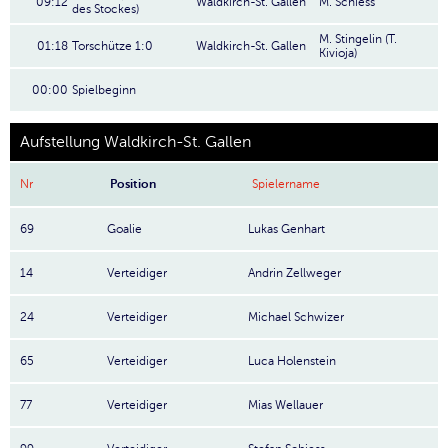
09:12
Waldkirch-St. Gallen
M. Schiess
des Stockes)
M. Stingelin (T.
01:18
Torschütze 1:0
Waldkirch-St. Gallen
Kivioja)
00:00
Spielbeginn
Aufstellung Waldkirch-St. Gallen
Nr
Position
Spielername
69
Goalie
Lukas Genhart
14
Verteidiger
Andrin Zellweger
24
Verteidiger
Michael Schwizer
65
Verteidiger
Luca Holenstein
77
Verteidiger
Mias Wellauer