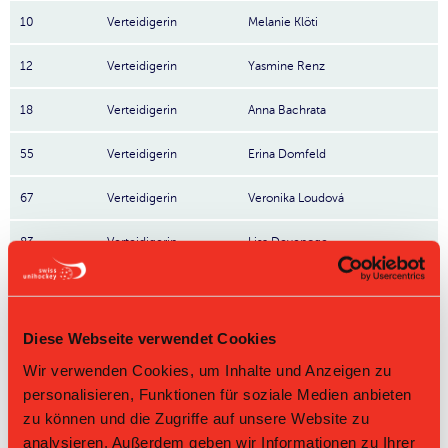
10
Verteidigerin
Melanie Klöti
12
Verteidigerin
Yasmine Renz
18
Verteidigerin
Anna Bachrata
55
Verteidigerin
Erina Domfeld
67
Verteidigerin
Veronika Loudová
83
Verteidigerin
Lisa Devenoge
7
Stürmerin
Michelle Schär
16
Stürmerin
Julija Rozite
Diese Webseite verwendet Cookies
Wir verwenden Cookies, um Inhalte und Anzeigen zu
21
Stürmerin
Annina Faisst
personalisieren, Funktionen für soziale Medien anbieten
zu können und die Zugriffe auf unsere Website zu
22
Stürmerin
Sarina Hutter
analysieren. Außerdem geben wir Informationen zu Ihrer