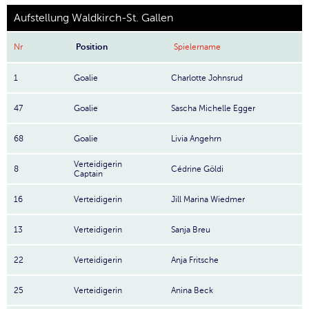
Aufstellung Waldkirch-St. Gallen
Nr
Position
Spielername
1
Goalie
Charlotte Johnsrud
47
Goalie
Sascha Michelle Egger
68
Goalie
Livia Angehrn
Verteidigerin
8
Cédrine Göldi
Captain
16
Verteidigerin
Jill Marina Wiedmer
13
Verteidigerin
Sanja Breu
22
Verteidigerin
Anja Fritsche
25
Verteidigerin
Anina Beck