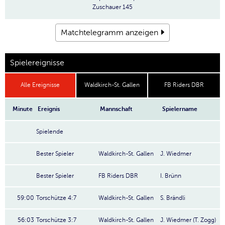
Zuschauer
145
Matchtelegramm anzeigen
Spielereignisse
Alle Ereignisse
Waldkirch-St. Gallen
FB Riders DBR
Minute
Ereignis
Mannschaft
Spielername
Spielende
Bester Spieler
Waldkirch-St. Gallen
J. Wiedmer
Bester Spieler
FB Riders DBR
I. Brünn
59:00
Torschütze 4:7
Waldkirch-St. Gallen
S. Brändli
56:03
Torschütze 3:7
Waldkirch-St. Gallen
J. Wiedmer (T. Zogg)