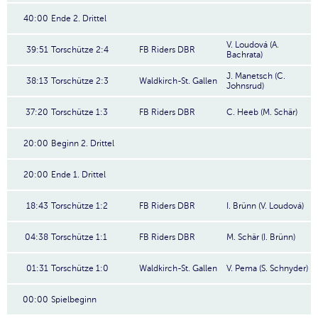
40:00
Ende 2. Drittel
V. Loudová (A.
39:51
Torschütze 2:4
FB Riders DBR
Bachrata)
J. Manetsch (C.
38:13
Torschütze 2:3
Waldkirch-St. Gallen
Johnsrud)
37:20
Torschütze 1:3
FB Riders DBR
C. Heeb (M. Schär)
20:00
Beginn 2. Drittel
20:00
Ende 1. Drittel
18:43
Torschütze 1:2
FB Riders DBR
I. Brünn (V. Loudová)
04:38
Torschütze 1:1
FB Riders DBR
M. Schär (I. Brünn)
01:31
Torschütze 1:0
Waldkirch-St. Gallen
V. Pema (S. Schnyder)
00:00
Spielbeginn