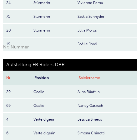
24
Stürmerin
Vivienne Pema
71
Stürmerin
Saskia Schnyder
20
Stürmerin
Julia Morosi
19
Joëlle Jordi
Nr: Nummer
Aufstellung FB Riders DBR
Nr
Position
Spielername
29
Goalie
Alina Räuftlin
69
Goalie
Nancy Gatzsch
4
Verteidigerin
Jessica Smeds
6
Verteidigerin
Simona Chinotti