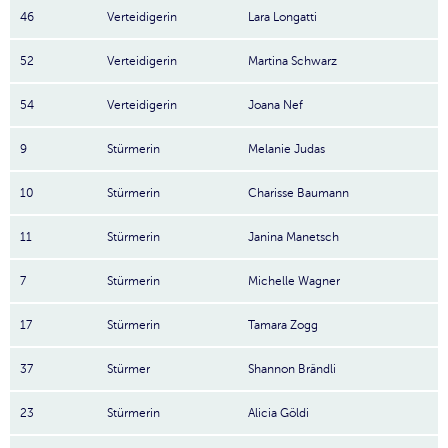
46
Verteidigerin
Lara Longatti
52
Verteidigerin
Martina Schwarz
54
Verteidigerin
Joana Nef
9
Stürmerin
Melanie Judas
10
Stürmerin
Charisse Baumann
11
Stürmerin
Janina Manetsch
7
Stürmerin
Michelle Wagner
17
Stürmerin
Tamara Zogg
37
Stürmer
Shannon Brändli
23
Stürmerin
Alicia Göldi