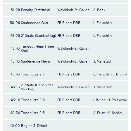
51:28
Penalty (Strafstoss)
Waldkirch-St. Gallen
A. Beck
50:06
Strafenende Gast
FB Riders DBR
L. Fleischlin
48:06
2'-Strafe (Stockschlag)
FB Riders DBR
L. Fleischlin
Timeout Heim (Time
45:43
Waldkirch-St. Gallen
Out)
45:43
Strafenende Heim
Waldkirch-St. Gallen
J. Manetsch
45:43
Torschütze 2:7
FB Riders DBR
L. Fleischlin (I. Brünn)
2'-Strafe (Heben des
45:13
Waldkirch-St. Gallen
J. Manetsch
Stockes)
43:16
Torschütze 2:6
FB Riders DBR
I. Brünn (H. Poláková)
40:34
Torschütze 2:5
FB Riders DBR
A. Faisst (M. Schär)
40:00
Beginn 3. Drittel