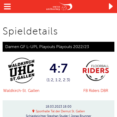

Spieldetails
Damen GF L-UPL Playouts Playouts 2022/23
4:7
(1:2, 1:2, 2:3)
Waldkirch-St. Gallen
FB Riders DBR
18.03.2023
18:00
Sporthalle Tal der Demut St. Gallen
Schiedsrichter
Stephan Studer | Jonas Brunner