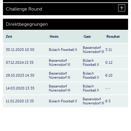
Challenge Round
Direktbegegnungen
Zeit
Heim
Gast
Resultat
Bassersdorf
30.11.2025 10:50
Bülach Floorball II
3:11
Nürensdorf III
Bassersdorf
Bülach
07.12.2024 13:35
0:12
Nürensdorf III
Floorball II
Bassersdorf
Bülach
29.10.2023 14:30
6:10
Nürensdorf III
Floorball II
Bassersdorf
Bülach
14.03.2020 13:35
-:-
Nürensdorf III
Floorball II
Bassersdorf
11.01.2020 13:35
Bülach Floorball II
6:3
Nürensdorf III