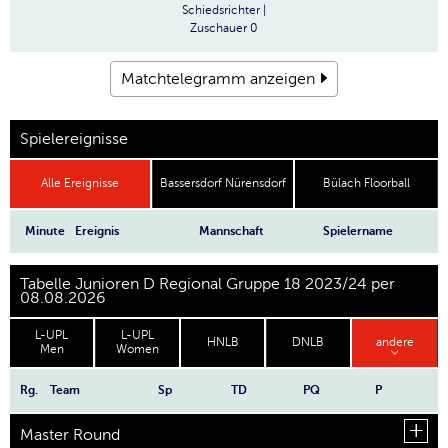
Schiedsrichter
|
Zuschauer
0
Matchtelegramm anzeigen
Spielereignisse
Alle Ereignisse
Bassersdorf Nürensdorf
Bülach Floorball
Minute
Ereignis
Mannschaft
Spielername
Tabelle Junioren D Regional Gruppe 18 2023/24 per
08.08.2026
L-UPL
L-UPL
HNLB
DNLB
andere
Men
Women
Rg.
Team
Sp
TD
PQ
P
Master Round