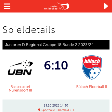

Spieldetails
Junioren D Regional Gruppe 18 Runde 2 2023/24
6:10
Bassersdorf
Bülach Floorball II
Nürensdorf III
29.10.2023
14:30
Sporthalle Elba Wald ZH