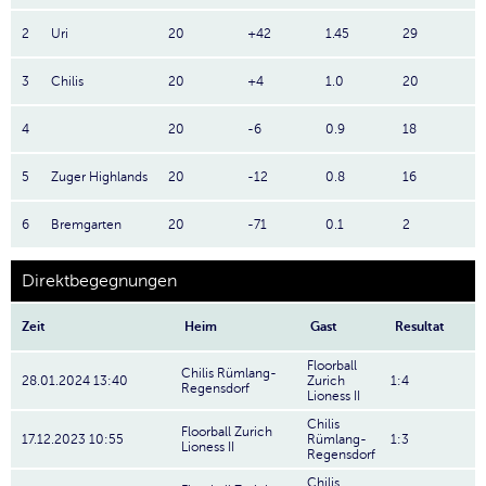
2
Uri
20
+42
1.45
29
3
Chilis
20
+4
1.0
20
4
20
-6
0.9
18
5
Zuger Highlands
20
-12
0.8
16
6
Bremgarten
20
-71
0.1
2
Direktbegegnungen
Zeit
Heim
Gast
Resultat
Floorball
Chilis Rümlang-
28.01.2024 13:40
Zurich
1:4
Regensdorf
Lioness II
Chilis
Floorball Zurich
17.12.2023 10:55
Rümlang-
1:3
Lioness II
Regensdorf
Chilis