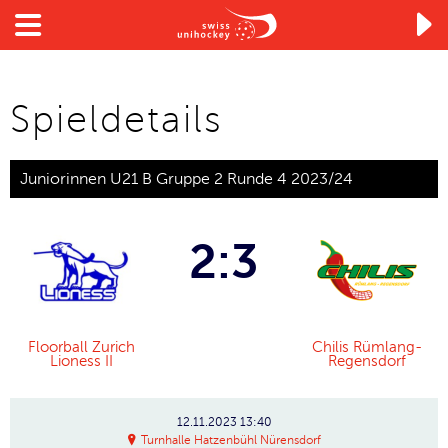

Spieldetails
Juniorinnen U21 B Gruppe 2 Runde 4 2023/24
2:3
Floorball Zurich
Chilis Rümlang-
Lioness II
Regensdorf
12.11.2023
13:40
Turnhalle Hatzenbühl Nürensdorf