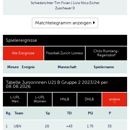
Schiedsrichter
Tim Fivian | Livio Nico Eicher
Zuschauer
0
Matchtelegramm anzeigen
Spielereignisse
Chilis Rümlang-
Alle Ereignisse
Floorball Zurich Lioness
Regensdorf
Minute
Ereignis
Mannschaft
Spielername
Tabelle Juniorinnen U21 B Gruppe 2 2023/24 per
08.08.2026
L-UPL
L-UPL
HNLB
DNLB
andere
Men
Women
Rg.
Team
Sp
TD
PQ
P
1
UBN
20
+43
1.75
35