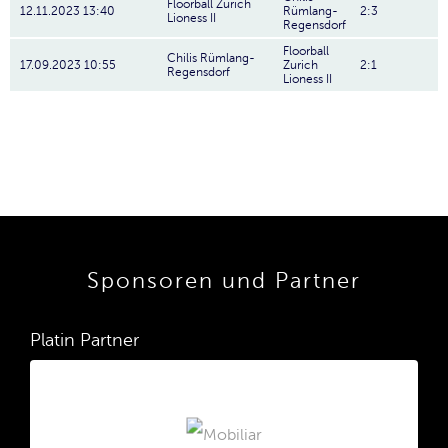
Floorball Zurich
12.11.2023 13:40
Rümlang-
2:3
Lioness II
Regensdorf
Floorball
Chilis Rümlang-
17.09.2023 10:55
Zurich
2:1
Regensdorf
Lioness II
Sponsoren und Partner
Platin Partner