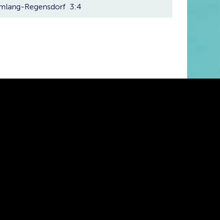
ümlang-Regensdorf
3:4