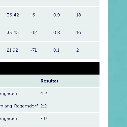
36:42
-6
0.9
18
33:45
-12
0.8
16
21:92
-71
0.1
2
Resultat
mgarten
4:2
ümlang-Regensdorf
2:2
mgarten
7:0