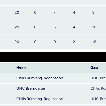
20
0
7
4
9
20
0
6
4
10
20
0
0
2
18
Heim
Gast
Chilis Rümlang-Regensdorf
UHC Bre
UHC Bremgarten
Chilis R
Chilis Rümlang-Regensdorf
UHC Bre