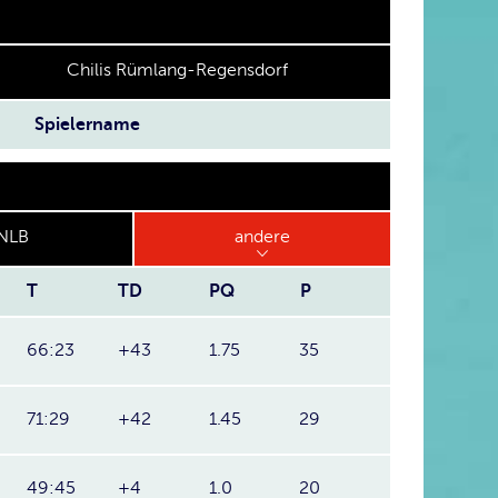
Chilis Rümlang-Regensdorf
Spielername
NLB
andere
T
TD
PQ
P
66:23
+43
1.75
35
71:29
+42
1.45
29
49:45
+4
1.0
20