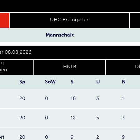
UHC Bremgarten
Mannschaft
per 08.08.2026
PL
HNLB
D
en
Sp
SoW
S
U
N
20
0
16
3
1
20
0
12
5
3
rf
20
0
9
2
9