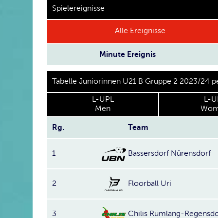
Spielereignisse
Alle Ereignisse
Minute
Ereignis
Tabelle Juniorinnen U21 B Gruppe 2 2023/24 
L-UPL
L-U
Men
Wom
Rg.
Team
1
Bassersdorf Nürensdorf
2
Floorball Uri
3
Chilis Rümlang-Regensdo