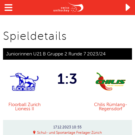

Spieldetails
Juniorinnen U21 B Gruppe 2 Runde 7 2023/24
1:3
Floorball Zurich
Chilis Rümlang-
Lioness II
Regensdorf
17.12.2023
10:55
Schul- und Sportanlage Freilager Zürich