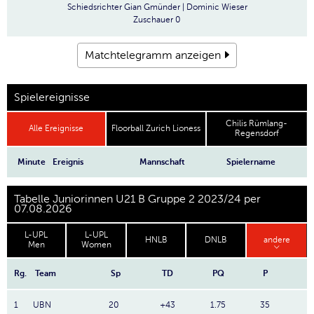
Schiedsrichter
Gian Gmünder | Dominic Wieser
Zuschauer
0
Matchtelegramm anzeigen
Spielereignisse
Chilis Rümlang-
Alle Ereignisse
Floorball Zurich Lioness
Regensdorf
Minute
Ereignis
Mannschaft
Spielername
Tabelle Juniorinnen U21 B Gruppe 2 2023/24 per
07.08.2026
L-UPL
L-UPL
HNLB
DNLB
andere
Men
Women
Rg.
Team
Sp
TD
PQ
P
1
UBN
20
+43
1.75
35