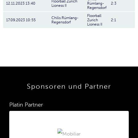
Floorball Zurich
12.11.2023 13:40
Rümlang-
2:3
Lioness II
Regensdorf
Floorball
Chilis Rümlang-
17.09.2023 10:55
Zurich
2:1
Regensdorf
Lioness II
Sponsoren und Partner
Platin Partner