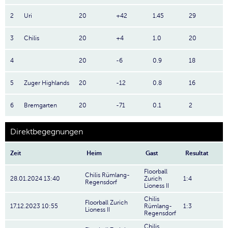
2
Uri
20
+42
1.45
29
3
Chilis
20
+4
1.0
20
4
20
-6
0.9
18
5
Zuger Highlands
20
-12
0.8
16
6
Bremgarten
20
-71
0.1
2
Direktbegegnungen
Zeit
Heim
Gast
Resultat
Floorball
Chilis Rümlang-
28.01.2024 13:40
Zurich
1:4
Regensdorf
Lioness II
Chilis
Floorball Zurich
17.12.2023 10:55
Rümlang-
1:3
Lioness II
Regensdorf
Chilis