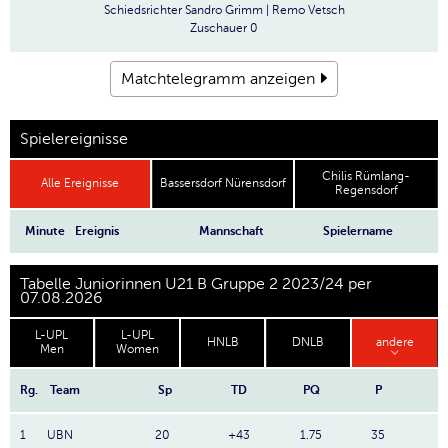
Schiedsrichter
Sandro Grimm | Remo Vetsch
Zuschauer
0
Matchtelegramm anzeigen
Spielereignisse
Chilis Rümlang-
Alle Ereignisse
Bassersdorf Nürensdorf
Regensdorf
Minute
Ereignis
Mannschaft
Spielername
Tabelle Juniorinnen U21 B Gruppe 2 2023/24 per
07.08.2026
L-UPL
L-UPL
HNLB
DNLB
andere
Men
Women
Rg.
Team
Sp
TD
PQ
P
1
UBN
20
+43
1.75
35