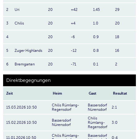
2
Uri
20
+42
1.45
29
3
Chilis
20
+4
1.0
20
4
20
-6
0.9
18
5
Zuger Highlands
20
-12
0.8
16
6
Bremgarten
20
-71
0.1
2
Direktbegegnungen
Zeit
Heim
Gast
Resultat
Chilis Rümlang-
Bassersdorf
15.03.2026 10:50
2:1
Regensdorf
Nürensdorf
Chilis
Bassersdorf
15.02.2026 10:50
Rümlang-
3:0
Nürensdorf
Regensdorf
Chilis Rümlang-
Bassersdorf
11.01.2026 10:50
0:4