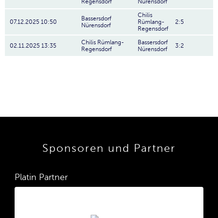
Regensdorf
Nürensdorf
Chilis
Bassersdorf
07.12.2025 10:50
Rümlang-
2:5
Nürensdorf
Regensdorf
Chilis Rümlang-
Bassersdorf
02.11.2025 13:35
3:2
Regensdorf
Nürensdorf
Sponsoren und Partner
Platin Partner