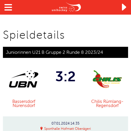

Spieldetails
Juniorinnen U21 B Gruppe 2 Runde 8 2023/24
3:2
Bassersdorf
Chilis Rümlang-
Nürensdorf
Regensdorf
07.01.2024
14:35
Sporthalle Hofmatt Oberägeri