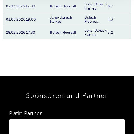
Jona-Uznach
07.03.2026 17:00
Bülach Floorball
6:7
Flames
Jona-Uznach
Bülach
01.03.2026 19:00
4:3
Flames
Floorball
Jona-Uznach
28.02.2026 17:30
Bülach Floorball
3:2
Flames
Sponsoren und Partner
Platin Partner