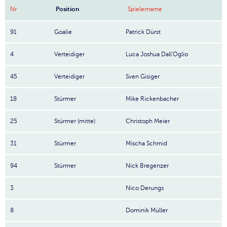
Nr
Position
Spielername
91
Goalie
Patrick Dürst
4
Verteidiger
Luca Joshua Dall'Oglio
45
Verteidiger
Sven Gisiger
18
Stürmer
Mike Rickenbacher
25
Stürmer (mitte)
Christoph Meier
31
Stürmer
Mischa Schmid
94
Stürmer
Nick Bregenzer
3
Nico Derungs
8
Dominik Müller