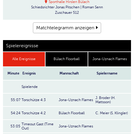
Sporthalle Hirslen Bülach
Schiedsrichter
Jonas Pitschen | Roman Senn
Zuschauer
512
Matchtelegramm anzeigen
Spielereignisse
Alle Ereignisse
Bülach Floorball
Jona-Uznach Flames
Minute
Ereignis
Mannschaft
Spielername
Spielende
J. Broder (H.
55:07
Torschütze 4:3
Jona-Uznach Flames
Mattsson)
54:24
Torschütze 4:2
Bülach Floorball
C. Meier (S. Klingler)
Timeout Gast (Time
53:05
Jona-Uznach Flames
Out)