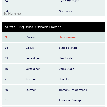
72
Yanik Hofmann
54
Siro Zahner
Nr: Nummer
Aufstellung Jona-Uznach Flames
Nr
Position
Spielername
86
Goalie
Marco Mangia
69
Verteidiger
Jan Broder
10
Verteidiger
Janis Dudler
7
Stürmer
Joël Jud
70
Stürmer
Ramon Zimmermann
85
Emanuel Dieziger