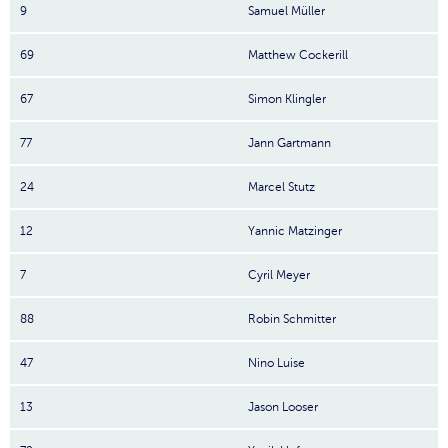
9
Samuel Müller
69
Matthew Cockerill
67
Simon Klingler
77
Jann Gartmann
24
Marcel Stutz
12
Yannic Matzinger
7
Cyril Meyer
88
Robin Schmitter
47
Nino Luise
13
Jason Looser