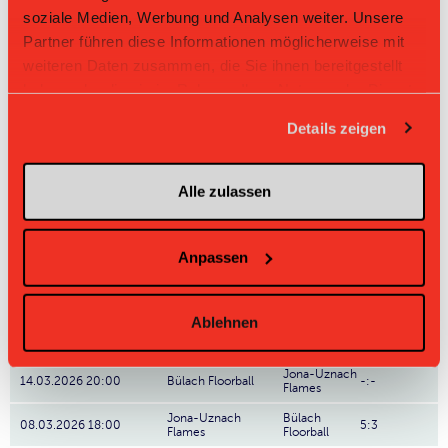
92
Robin Krieg
soziale Medien, Werbung und Analysen weiter. Unsere
Partner führen diese Informationen möglicherweise mit
37
Florian Gerzner
weiteren Daten zusammen, die Sie ihnen bereitgestellt
haben oder die sie im Rahmen Ihrer Nutzung der Dienste
9
Sven Schneider
gesammelt haben.
Details zeigen
8
Niklas Steiner
11
Colin Holdener
Alle zulassen
13
Léon Baumgartner
Nr: Nummer
Anpassen
Direktbegegnungen
Ablehnen
Zeit
Heim
Gast
Resultat
Jona-Uznach
14.03.2026 20:00
Bülach Floorball
-:-
Flames
Jona-Uznach
Bülach
08.03.2026 18:00
5:3
Flames
Floorball