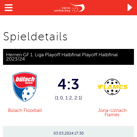

Spieldetails
Herren GF 1. Liga Playoff Halbfinal Playoff Halbfinal
2023/24
4:3
(1:0, 1:2, 2:1)
Bülach Floorball
Jona-Uznach
Flames
03.03.2024
17:30