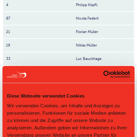
4
Philipp Köpfli
87
Nicola Federli
21
Florian Müller
19
Niklas Müller
33
Luc Bauckhage
44
Silvan Liechti
17
Henry Mikael Mattsson
Diese Webseite verwendet Cookies
27
Joël Schnider
Wir verwenden Cookies, um Inhalte und Anzeigen zu
personalisieren, Funktionen für soziale Medien anbieten
71
Cyrill Zimmermann
zu können und die Zugriffe auf unsere Website zu
32
Jonas Federli
analysieren. Außerdem geben wir Informationen zu Ihrer
Verwendung unserer Website an unsere Partner für