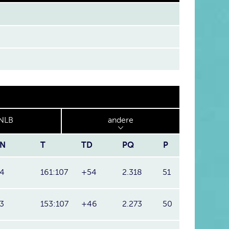
NLB
andere
N
T
TD
PQ
P
4
161:107
+54
2.318
51
3
153:107
+46
2.273
50