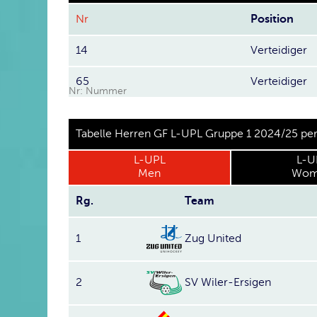
Nr
Position
14
Verteidiger
65
Verteidiger
Nr: Nummer
Tabelle Herren GF L-UPL Gruppe 1 2024/25 pe
L-UPL
L-U
Men
Wom
Rg.
Team
1
Zug United
2
SV Wiler-Ersigen