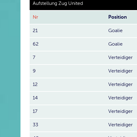
Aufstellung Zug United
Nr
Position
21
Goalie
62
Goalie
7
Verteidiger
9
Verteidiger
12
Verteidiger
14
Verteidiger
17
Verteidiger
33
Verteidiger