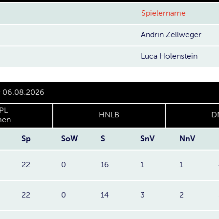
Spielername
Andrin Zellweger
Luca Holenstein
r 06.08.2026
PL
HNLB
D
en
Sp
SoW
S
SnV
NnV
22
0
16
1
1
22
0
14
3
2