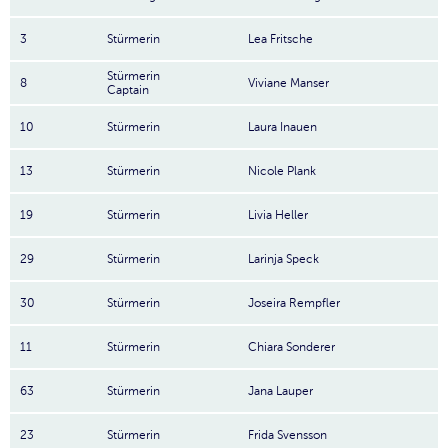
3
Stürmerin
Lea Fritsche
Stürmerin
8
Viviane Manser
Captain
10
Stürmerin
Laura Inauen
13
Stürmerin
Nicole Plank
19
Stürmerin
Livia Heller
29
Stürmerin
Larinja Speck
30
Stürmerin
Joseira Rempfler
11
Stürmerin
Chiara Sonderer
63
Stürmerin
Jana Lauper
23
Stürmerin
Frida Svensson