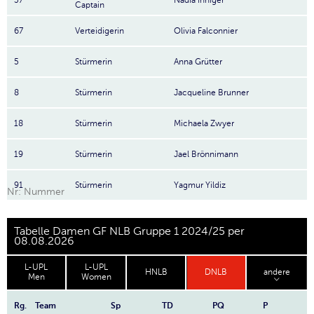
37
Nadia Inniger
Captain
67
Verteidigerin
Olivia Falconnier
5
Stürmerin
Anna Grütter
8
Stürmerin
Jacqueline Brunner
18
Stürmerin
Michaela Zwyer
19
Stürmerin
Jael Brönnimann
91
Stürmerin
Yagmur Yildiz
Nr: Nummer
Tabelle Damen GF NLB Gruppe 1 2024/25 per
08.08.2026
L-UPL
L-UPL
HNLB
DNLB
andere
Men
Women
Rg.
Team
Sp
TD
PQ
P