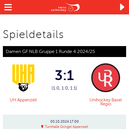

Spieldetails
Damen GF NLB Gruppe 1 Runde 4 2024/25
3:1
(1:0, 1:0, 1:1)
UH Appenzell
Unihockey Basel
Regio
05.10.2024
17:00
Turnhalle Gringel Appenzell