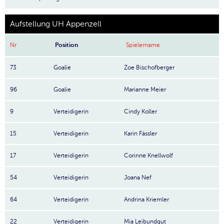
Aufstellung UH Appenzell
Nr
Position
Spielername
73
Goalie
Zoe Bischofberger
96
Goalie
Marianne Meier
9
Verteidigerin
Cindy Koller
15
Verteidigerin
Karin Fässler
17
Verteidigerin
Corinne Knellwolf
54
Verteidigerin
Joana Nef
64
Verteidigerin
Andrina Kriemler
22
Verteidigerin
Mia Leibundgut