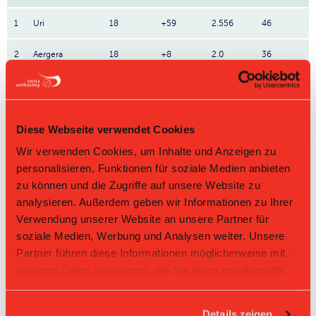
1
Uri
18
+59
2.556
46
2
Aergera
18
+8
2.0
36
3
Nesslau Sharks
18
+15
1.833
33
4
Chilis
18
+13
1.833
33
Diese Webseite verwendet Cookies
5
UH Appenzell
18
+12
1.667
30
Wir verwenden Cookies, um Inhalte und Anzeigen zu
personalisieren, Funktionen für soziale Medien anbieten
6
Lejon
18
+3
1.278
23
zu können und die Zugriffe auf unsere Website zu
analysieren. Außerdem geben wir Informationen zu Ihrer
7
Basel Regio
18
-22
1.222
22
Verwendung unserer Website an unsere Partner für
soziale Medien, Werbung und Analysen weiter. Unsere
8
Bremgarten
18
-38
1.111
20
Partner führen diese Informationen möglicherweise mit
weiteren Daten zusammen, die Sie ihnen bereitgestellt
9
Visper Lions
18
-22
0.944
17
haben oder die sie im Rahmen Ihrer Nutzung der Dienste
gesammelt haben.
10
Red Lions
18
-28
0.556
10
Details zeigen