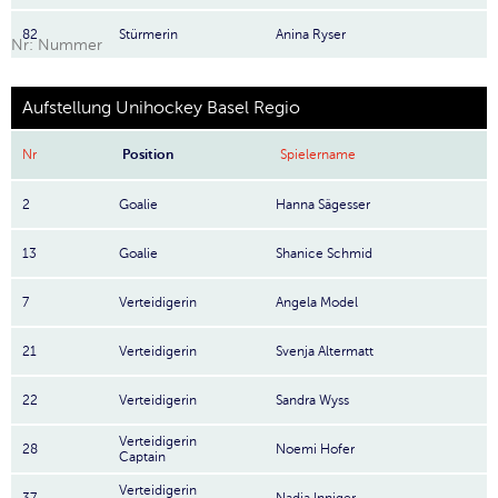
82
Stürmerin
Anina Ryser
Nr: Nummer
Aufstellung Unihockey Basel Regio
Nr
Position
Spielername
2
Goalie
Hanna Sägesser
13
Goalie
Shanice Schmid
7
Verteidigerin
Angela Model
21
Verteidigerin
Svenja Altermatt
22
Verteidigerin
Sandra Wyss
Verteidigerin
28
Noemi Hofer
Captain
Verteidigerin