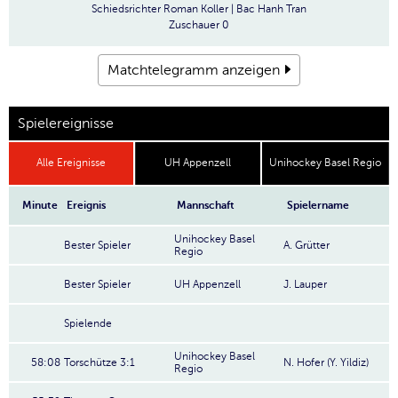
Schiedsrichter
Roman Koller | Bac Hanh Tran
Zuschauer
0
Matchtelegramm anzeigen
Spielereignisse
Alle Ereignisse
UH Appenzell
Unihockey Basel Regio
Minute
Ereignis
Mannschaft
Spielername
Unihockey Basel
Bester Spieler
A. Grütter
Regio
Bester Spieler
UH Appenzell
J. Lauper
Spielende
Unihockey Basel
58:08
Torschütze 3:1
N. Hofer (Y. Yildiz)
Regio