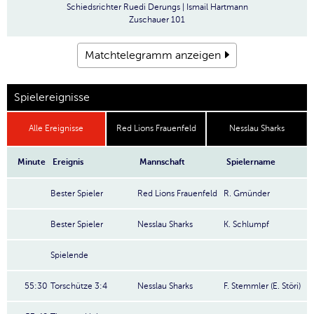
Schiedsrichter
Ruedi Derungs | Ismail Hartmann
Zuschauer
101
Matchtelegramm anzeigen
Spielereignisse
Alle Ereignisse
Red Lions Frauenfeld
Nesslau Sharks
Minute
Ereignis
Mannschaft
Spielername
Bester Spieler
Red Lions Frauenfeld
R. Gmünder
Bester Spieler
Nesslau Sharks
K. Schlumpf
Spielende
55:30
Torschütze 3:4
Nesslau Sharks
F. Stemmler (E. Störi)