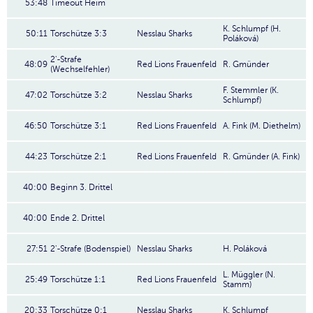
53:48
Timeout Heim
K. Schlumpf (H.
50:11
Torschütze 3:3
Nesslau Sharks
Poláková)
2'-Strafe
48:09
Red Lions Frauenfeld
R. Gmünder
(Wechselfehler)
F. Stemmler (K.
47:02
Torschütze 3:2
Nesslau Sharks
Schlumpf)
46:50
Torschütze 3:1
Red Lions Frauenfeld
A. Fink (M. Diethelm)
44:23
Torschütze 2:1
Red Lions Frauenfeld
R. Gmünder (A. Fink)
40:00
Beginn 3. Drittel
40:00
Ende 2. Drittel
27:51
2'-Strafe (Bodenspiel)
Nesslau Sharks
H. Poláková
L. Müggler (N.
25:49
Torschütze 1:1
Red Lions Frauenfeld
Stamm)
20:33
Torschütze 0:1
Nesslau Sharks
K. Schlumpf