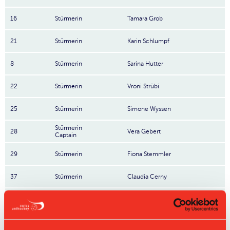
16
Stürmerin
Tamara Grob
21
Stürmerin
Karin Schlumpf
8
Stürmerin
Sarina Hutter
22
Stürmerin
Vroni Strübi
25
Stürmerin
Simone Wyssen
Stürmerin
28
Vera Gebert
Captain
29
Stürmerin
Fiona Stemmler
37
Stürmerin
Claudia Cerny
17
Stürmerin
Hana Poláková
40
Linda Sprenger
Nr: Nummer