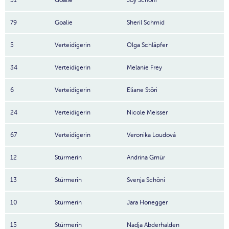
31
Goalie
Joy Schöni
79
Goalie
Sheril Schmid
5
Verteidigerin
Olga Schläpfer
34
Verteidigerin
Melanie Frey
6
Verteidigerin
Eliane Störi
24
Verteidigerin
Nicole Meisser
67
Verteidigerin
Veronika Loudová
12
Stürmerin
Andrina Gmür
13
Stürmerin
Svenja Schöni
10
Stürmerin
Jara Honegger
15
Stürmerin
Nadja Abderhalden