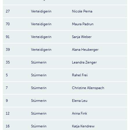
27
Verteidigerin
Nicole Perna
70
Verteidigerin
Maura Padrun
91
Verteidigerin
Sanja Weber
39
Verteidigerin
Alana Heuberger
35
Stürmerin
Leandra Zenger
5
Stürmerin
Rahel Frei
7
Stürmerin
Christine Allenspach
9
Stürmerin
Elena Leu
12
Stürmerin
Arina Fink
16
Stürmerin
Katja Kendrew