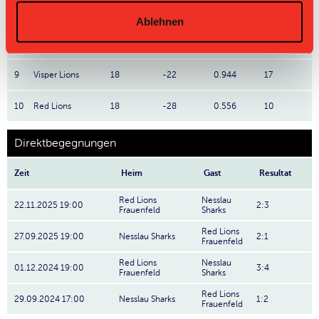
7
Basel Regio
18
-22
1.222
22
Ablehnen
8
Bremgarten
18
-38
1.111
20
9
Visper Lions
18
-22
0.944
17
10
Red Lions
18
-28
0.556
10
Direktbegegnungen
Zeit
Heim
Gast
Resultat
Red Lions
Nesslau
22.11.2025 19:00
2:3
Frauenfeld
Sharks
Red Lions
27.09.2025 19:00
Nesslau Sharks
2:1
Frauenfeld
Red Lions
Nesslau
01.12.2024 19:00
3:4
Frauenfeld
Sharks
Red Lions
29.09.2024 17:00
Nesslau Sharks
1:2
Frauenfeld