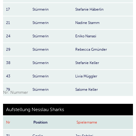
17
Stürmerin
Stefanie Häberlin
21
Stürmerin
Nadine Stamm
24
Stürmerin
Eniko Nanasi
29
Stürmerin
Rebecca Gmünder
38
Stürmerin
Stefanie Keller
43
Stürmerin
Livia Müggler
79
Stürmerin
Salome Keller
Nr: Nummer
Aufstellung Nesslau Sharks
Nr
Position
Spielername