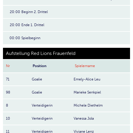
20:00
Beginn 2. Drittel
20:00
Ende 1. Drittel
00:00
Spielbeginn
Aufstellung Red Lions Frauenfeld
Nr
Position
Spielername
71
Goalie
Emely-Alice Leu
98
Goalie
Marieke Senkpiel
8
Verteidigerin
Michele Diethelm
10
Verteidigerin
Vanessa Jola
11
Verteidigerin
Viviane Lenz