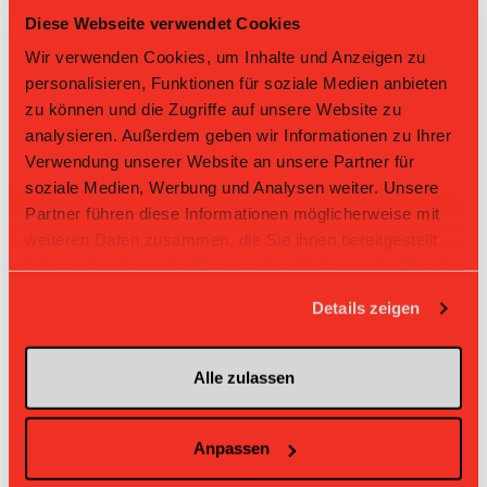
Diese Webseite verwendet Cookies
Tabelle Damen GF NLB Gruppe 1 2024/25 per
Wir verwenden Cookies, um Inhalte und Anzeigen zu
07.08.2026
personalisieren, Funktionen für soziale Medien anbieten
zu können und die Zugriffe auf unsere Website zu
L-UPL
L-UPL
HNLB
DNLB
andere
Men
Women
analysieren. Außerdem geben wir Informationen zu Ihrer
Verwendung unserer Website an unsere Partner für
Rg.
Team
Sp
TD
PQ
P
soziale Medien, Werbung und Analysen weiter. Unsere
Partner führen diese Informationen möglicherweise mit
1
Uri
18
+59
2.556
46
weiteren Daten zusammen, die Sie ihnen bereitgestellt
haben oder die sie im Rahmen Ihrer Nutzung der Dienste
2
Aergera
18
+8
2.0
36
gesammelt haben.
Details zeigen
3
Nesslau Sharks
18
+15
1.833
33
4
Chilis
18
+13
1.833
33
Alle zulassen
5
UH Appenzell
18
+12
1.667
30
Anpassen
6
Lejon
18
+3
1.278
23