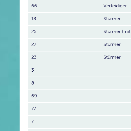
66
Verteidiger
18
Stürmer
25
Stürmer (mit
27
Stürmer
23
Stürmer
3
8
69
77
7