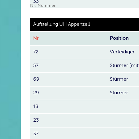
33
Nr: Nummer
Aufstellung UH Appenzell
Nr
Position
72
Verteidiger
57
Stürmer (mit
69
Stürmer
29
Stürmer
18
23
37