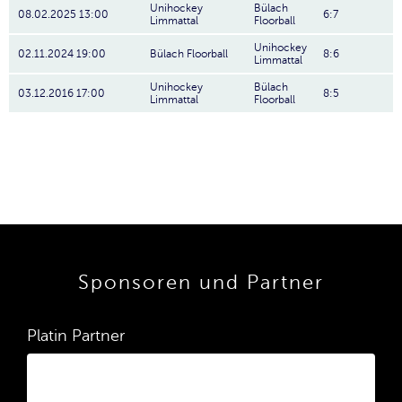
Unihockey
Bülach
08.02.2025 13:00
6:7
Limmattal
Floorball
Unihockey
02.11.2024 19:00
Bülach Floorball
8:6
Limmattal
Unihockey
Bülach
03.12.2016 17:00
8:5
Limmattal
Floorball
Sponsoren und Partner
Platin Partner