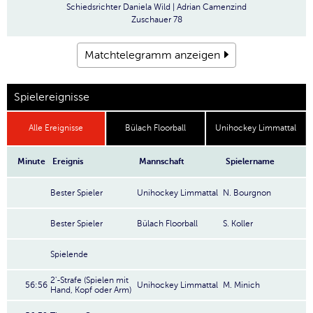
Schiedsrichter
Daniela Wild | Adrian Camenzind
Zuschauer
78
Matchtelegramm anzeigen
Spielereignisse
Alle Ereignisse
Bülach Floorball
Unihockey Limmattal
Minute
Ereignis
Mannschaft
Spielername
Bester Spieler
Unihockey Limmattal
N. Bourgnon
Bester Spieler
Bülach Floorball
S. Koller
Spielende
2'-Strafe (Spielen mit
56:56
Unihockey Limmattal
M. Minich
Hand, Kopf oder Arm)