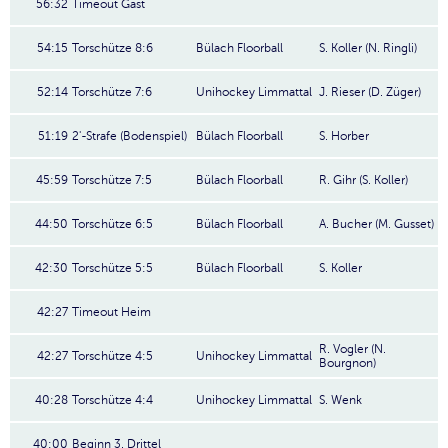
56:32
Timeout Gast
54:15
Torschütze 8:6
Bülach Floorball
S. Koller (N. Ringli)
52:14
Torschütze 7:6
Unihockey Limmattal
J. Rieser (D. Züger)
51:19
2'-Strafe (Bodenspiel)
Bülach Floorball
S. Horber
45:59
Torschütze 7:5
Bülach Floorball
R. Gihr (S. Koller)
44:50
Torschütze 6:5
Bülach Floorball
A. Bucher (M. Gusset)
42:30
Torschütze 5:5
Bülach Floorball
S. Koller
42:27
Timeout Heim
R. Vogler (N.
42:27
Torschütze 4:5
Unihockey Limmattal
Bourgnon)
40:28
Torschütze 4:4
Unihockey Limmattal
S. Wenk
40:00
Beginn 3. Drittel