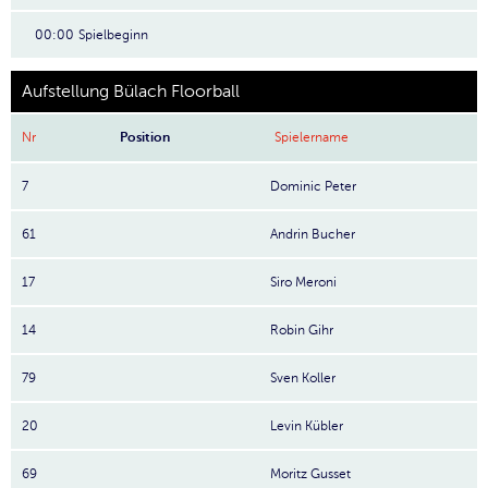
00:00
Spielbeginn
Aufstellung Bülach Floorball
Nr
Position
Spielername
7
Dominic Peter
61
Andrin Bucher
17
Siro Meroni
14
Robin Gihr
79
Sven Koller
20
Levin Kübler
69
Moritz Gusset