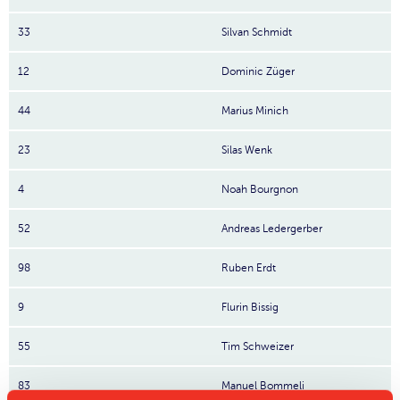
33
Silvan Schmidt
12
Dominic Züger
44
Marius Minich
23
Silas Wenk
4
Noah Bourgnon
52
Andreas Ledergerber
98
Ruben Erdt
9
Flurin Bissig
55
Tim Schweizer
83
Manuel Bommeli