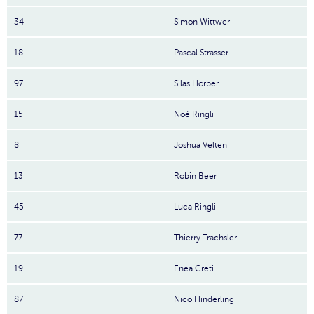
34
Simon Wittwer
18
Pascal Strasser
97
Silas Horber
15
Noé Ringli
8
Joshua Velten
13
Robin Beer
45
Luca Ringli
77
Thierry Trachsler
19
Enea Creti
87
Nico Hinderling