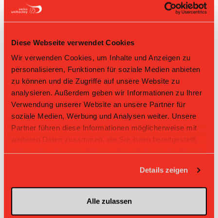
58
Nico Jeker
18
Jovin Stutz
Nr: Nummer
Diese Webseite verwendet Cookies
Wir verwenden Cookies, um Inhalte und Anzeigen zu
Tabelle Junioren U21 B Gruppe 1 2024/25 per
personalisieren, Funktionen für soziale Medien anbieten
06.08.2026
zu können und die Zugriffe auf unsere Website zu
analysieren. Außerdem geben wir Informationen zu Ihrer
L-UPL
L-UPL
HNLB
DNLB
andere
Men
Women
Verwendung unserer Website an unsere Partner für
soziale Medien, Werbung und Analysen weiter. Unsere
Rg.
Team
Sp
TD
PQ
P
Partner führen diese Informationen möglicherweise mit
weiteren Daten zusammen, die Sie ihnen bereitgestellt
1
Fribourg
18
+40
2.389
43
haben oder die sie im Rahmen Ihrer Nutzung der Dienste
gesammelt haben.
2
Bülach Floorball
18
+51
2.222
40
Details zeigen
3
Aargau United
18
+35
2.0
36
Alle zulassen
4
Crusaders
18
+9
1.833
33