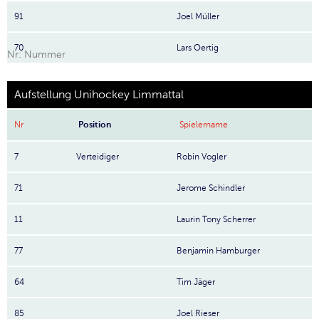
91
Joel Müller
70
Lars Oertig
Nr: Nummer
Aufstellung Unihockey Limmattal
Nr
Position
Spielername
7
Verteidiger
Robin Vogler
71
Jerome Schindler
11
Laurin Tony Scherrer
77
Benjamin Hamburger
64
Tim Jäger
85
Joel Rieser