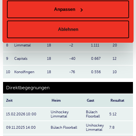
5
Olten Zofingen
18
+0
1.5
27
Anpassen
6
ULA
18
-7
1.389
25
Ablehnen
7
Aarau
18
-10
1.333
24
8
Limmattal
18
-2
1.111
20
9
Capitals
18
-40
0.667
12
10
Konolfingen
18
-76
0.556
10
Direktbegegnungen
Zeit
Heim
Gast
Resultat
Unihockey
Bülach
15.02.2026 10:00
5:12
Limmattal
Floorball
Unihockey
09.11.2025 14:00
Bülach Floorball
7:8
Limmattal