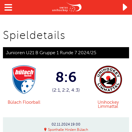

Spieldetails
Junioren U21 B Gruppe 1 Runde 7 2024/25
8:6
(2:1, 2:2, 4:3)
Bülach Floorball
Unihockey
Limmattal
02.11.2024
19:00
Sporthalle Hirslen Bülach