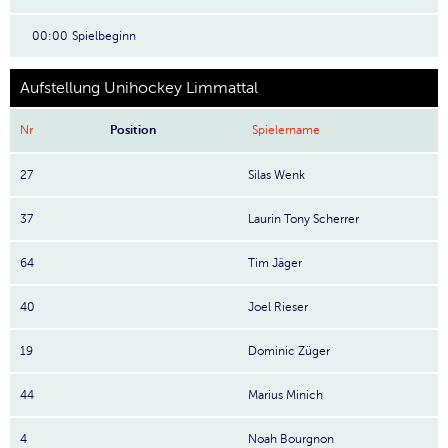
00:00
Spielbeginn
Aufstellung Unihockey Limmattal
Nr
Position
Spielername
27
Silas Wenk
37
Laurin Tony Scherrer
64
Tim Jäger
40
Joel Rieser
19
Dominic Züger
44
Marius Minich
4
Noah Bourgnon