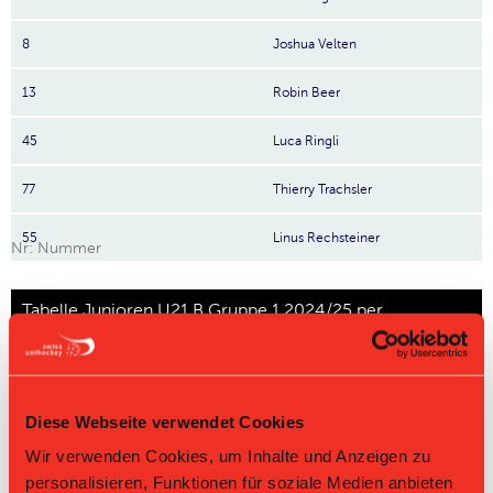
8
Joshua Velten
13
Robin Beer
45
Luca Ringli
77
Thierry Trachsler
55
Linus Rechsteiner
Nr: Nummer
Tabelle Junioren U21 B Gruppe 1 2024/25 per
07.08.2026
L-UPL
L-UPL
HNLB
DNLB
andere
Men
Women
Diese Webseite verwendet Cookies
Rg.
Team
Sp
TD
PQ
P
Wir verwenden Cookies, um Inhalte und Anzeigen zu
1
Fribourg
18
+40
2.389
43
personalisieren, Funktionen für soziale Medien anbieten