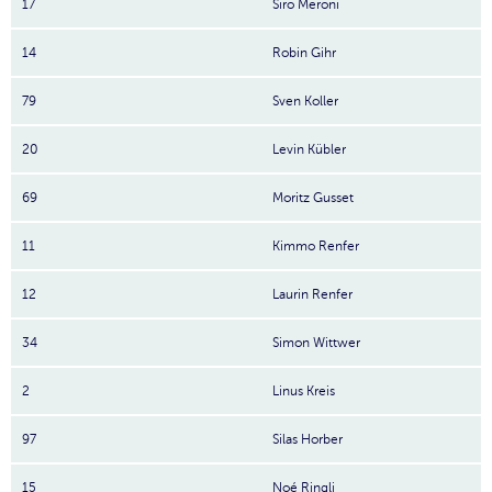
17
Siro Meroni
14
Robin Gihr
79
Sven Koller
20
Levin Kübler
69
Moritz Gusset
11
Kimmo Renfer
12
Laurin Renfer
34
Simon Wittwer
2
Linus Kreis
97
Silas Horber
15
Noé Ringli