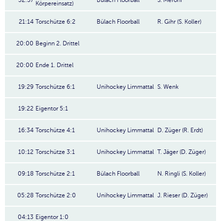
32:37
Bülach Floorball
S. Meroni
Körpereinsatz)
21:14
Torschütze 6:2
Bülach Floorball
R. Gihr (S. Koller)
20:00
Beginn 2. Drittel
20:00
Ende 1. Drittel
19:29
Torschütze 6:1
Unihockey Limmattal
S. Wenk
19:22
Eigentor 5:1
16:34
Torschütze 4:1
Unihockey Limmattal
D. Züger (R. Erdt)
10:12
Torschütze 3:1
Unihockey Limmattal
T. Jäger (D. Züger)
09:18
Torschütze 2:1
Bülach Floorball
N. Ringli (S. Koller)
05:28
Torschütze 2:0
Unihockey Limmattal
J. Rieser (D. Züger)
04:13
Eigentor 1:0