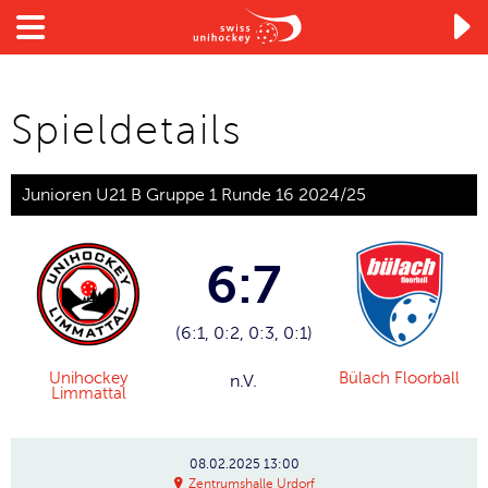

Spieldetails
Junioren U21 B Gruppe 1 Runde 16 2024/25
6:7
(6:1, 0:2, 0:3, 0:1)
Unihockey
Bülach Floorball
n.V.
Limmattal
08.02.2025
13:00
Zentrumshalle Urdorf