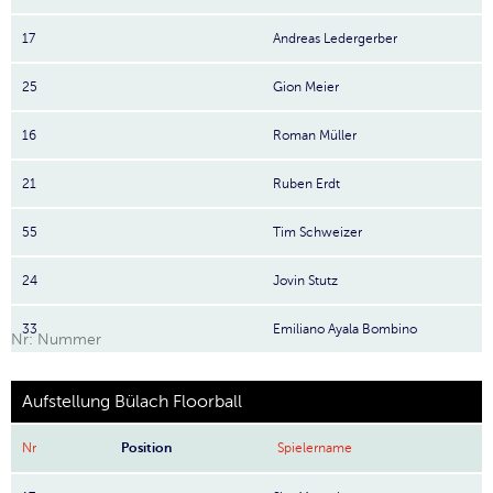
17
Andreas Ledergerber
25
Gion Meier
16
Roman Müller
21
Ruben Erdt
55
Tim Schweizer
24
Jovin Stutz
33
Emiliano Ayala Bombino
Nr: Nummer
Aufstellung Bülach Floorball
Nr
Position
Spielername