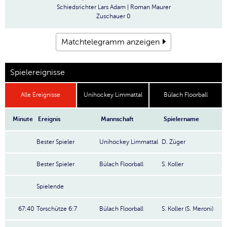
Schiedsrichter
Lars Adam | Roman Maurer
Zuschauer
0
Matchtelegramm anzeigen
Spielereignisse
Alle Ereignisse
Unihockey Limmattal
Bülach Floorball
Minute
Ereignis
Mannschaft
Spielername
Bester Spieler
Unihockey Limmattal
D. Züger
Bester Spieler
Bülach Floorball
S. Koller
Spielende
67:40
Torschütze 6:7
Bülach Floorball
S. Koller (S. Meroni)