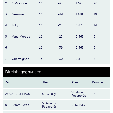
2
St-Maurice
16
+25
1.625
26
3
Semsales
16
+14
1.188
19
4
Fully
16
-23
0.875
14
5
Yens-Morges
16
-25
0.563
9
6
16
-39
0.563
9
7
Chermignon
16
-30
0.5
8
Direktbegegnungen
Zeit
Heim
Gast
Resultat
St-Maurice
23.02.2025 14:35
UHC Fully
2:7
Pécaporés
St-Maurice
01.12.2024 10:55
UHC Fully
-:-
Pécaporés