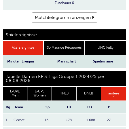
Zuschauer
0
Matchtelegramm anzeigen
Spielereignisse
Alle Ereignisse
St-Maurice Pécaporés
UHC Fully
Minute
Ereignis
Mannschaft
Spielername
Tabelle Damen KF 3. Liga Gruppe 1 2024/25 per
08.08.2026
L-UPL
L-UPL
HNLB
DNLB
andere
Men
Women
Rg.
Team
Sp
TD
PQ
P
1
Comet
16
+78
1.688
27