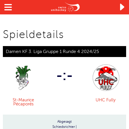

Spieldetails
Damen KF 3. Liga Gruppe 1 Runde 4 2024/25
-:-
St-Maurice
UHC Fully
Pécaporés
Abgesagt
Schiedsrichter
|