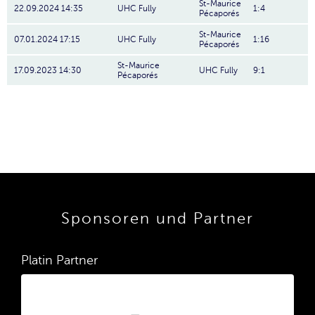
St-Maurice
22.09.2024 14:35
UHC Fully
1:4
Pécaporés
St-Maurice
07.01.2024 17:15
UHC Fully
1:16
Pécaporés
St-Maurice
17.09.2023 14:30
UHC Fully
9:1
Pécaporés
Sponsoren und Partner
Platin Partner