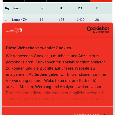
Rg.
Team
Sp
TD
PQ
P
1
Laupen ZH
14
+26
1.429
20
2
Stäfa
14
+21
1.429
20
3
Red Devils
14
+15
1.429
20
Diese Webseite verwendet Cookies
4
FB Riders
14
+25
1.286
18
Wir verwenden Cookies, um Inhalte und Anzeigen zu
personalisieren, Funktionen für soziale Medien anbieten
5
Wetzikon
14
-1
1.0
14
zu können und die Zugriffe auf unsere Website zu
analysieren. Außerdem geben wir Informationen zu Ihrer
6
14
-19
0.714
10
Verwendung unserer Website an unsere Partner für
soziale Medien, Werbung und Analysen weiter. Unsere
7
GL Richterswil
14
-26
0.5
7
Partner führen diese Informationen möglicherweise mit
weiteren Daten zusammen, die Sie ihnen bereitgestellt
8
Pumas
14
-41
0.214
3
haben oder die sie im Rahmen Ihrer Nutzung der Dienste
gesammelt haben.
Direktbegegnungen