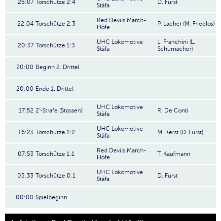
28:07
Torschütze 2:4
D. Fürst
Stäfa
Red Devils March-
22:04
Torschütze 2:3
P. Lacher (M. Friedlos)
Höfe
UHC Lokomotive
L. Franchini (L.
20:37
Torschütze 1:3
Stäfa
Schumacher)
20:00
Beginn 2. Drittel
20:00
Ende 1. Drittel
UHC Lokomotive
17:52
2'-Strafe (Stossen)
R. De Conti
Stäfa
UHC Lokomotive
16:23
Torschütze 1:2
M. Kerst (D. Fürst)
Stäfa
Red Devils March-
07:53
Torschütze 1:1
T. Kaufmann
Höfe
UHC Lokomotive
05:33
Torschütze 0:1
D. Fürst
Stäfa
00:00
Spielbeginn