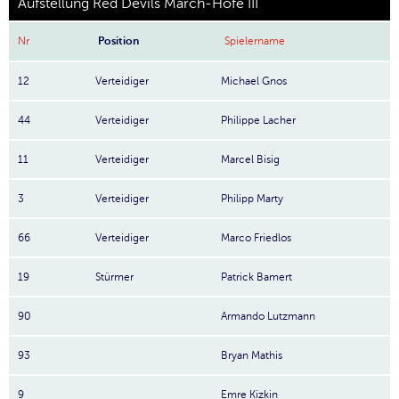
Aufstellung Red Devils March-Höfe III
Nr
Position
Spielername
12
Verteidiger
Michael Gnos
44
Verteidiger
Philippe Lacher
11
Verteidiger
Marcel Bisig
3
Verteidiger
Philipp Marty
66
Verteidiger
Marco Friedlos
19
Stürmer
Patrick Bamert
90
Armando Lutzmann
93
Bryan Mathis
9
Emre Kizkin