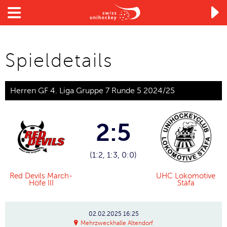

Spieldetails
Herren GF 4. Liga Gruppe 7 Runde 5 2024/25
2:5
(1:2, 1:3, 0:0)
Red Devils March-
UHC Lokomotive
Höfe III
Stäfa
02.02.2025
16:25
Mehrzweckhalle Altendorf