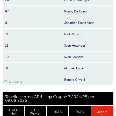
20
Florian Danninger
87
Ronny De Conti
8
Jonathan Eschenlohr
71
Niels Vetsch
18
Sven Hottinger
10
Sven Jocham
31
Michael Engel
1
Renato Crivelli
Nr: Nummer
Tabelle Herren GF 4. Liga Gruppe 7 2024/25 per
09.08.2026
L-UPL
L-UPL
HNLB
DNLB
andere
Men
Women