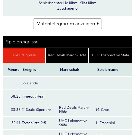
Schiedsrichter
Lio Kihm | Silas Kihm
Zuschauer
0
Matchtelegramm anzeigen
Spielereignisse
Alle Ereignisse
Red Devils March-Höfe
UHC Lokomotive Stäfa
Minute
Ereignis
Mannschaft
Spielername
Spielende
38:25
Timeout Heim
Red Devils March-
33:38
2'-Strafe (Sperren)
M. Gnos
Höfe
UHC Lokomotive
32:11
Torschütze 2:5
L. Franchini
Stäfa
UHC Lokomotive