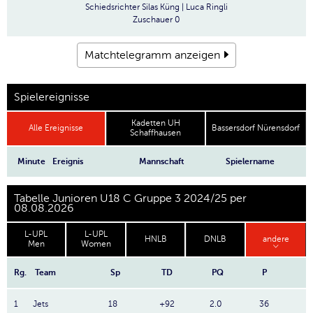
Schiedsrichter
Silas Küng | Luca Ringli
Zuschauer
0
Matchtelegramm anzeigen
Spielereignisse
Kadetten UH
Alle Ereignisse
Bassersdorf Nürensdorf
Schaffhausen
Minute
Ereignis
Mannschaft
Spielername
Tabelle Junioren U18 C Gruppe 3 2024/25 per
08.08.2026
L-UPL
L-UPL
HNLB
DNLB
andere
Men
Women
Rg.
Team
Sp
TD
PQ
P
1
Jets
18
+92
2.0
36