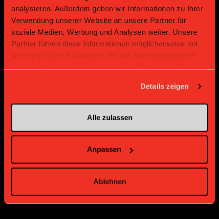
analysieren. Außerdem geben wir Informationen zu Ihrer
Gold Partner
Gold Partner
Verwendung unserer Website an unsere Partner für
soziale Medien, Werbung und Analysen weiter. Unsere
Partner führen diese Informationen möglicherweise mit
weiteren Daten zusammen, die Sie ihnen bereitgestellt
haben oder die sie im Rahmen Ihrer Nutzung der Dienste
gesammelt haben.
Details zeigen
Bronze Partner
Alle zulassen
Anpassen
Ablehnen