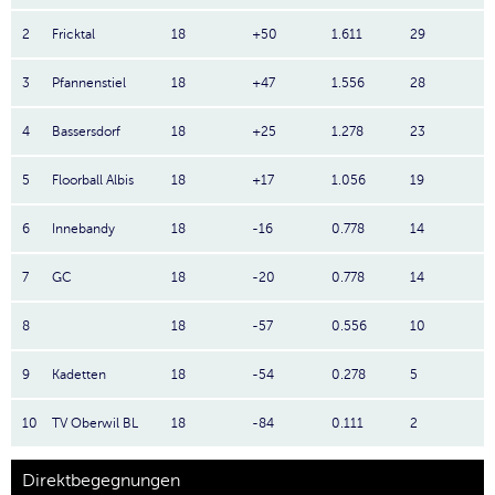
2
Fricktal
18
+50
1.611
29
3
Pfannenstiel
18
+47
1.556
28
4
Bassersdorf
18
+25
1.278
23
5
Floorball Albis
18
+17
1.056
19
6
Innebandy
18
-16
0.778
14
7
GC
18
-20
0.778
14
8
18
-57
0.556
10
9
Kadetten
18
-54
0.278
5
10
TV Oberwil BL
18
-84
0.111
2
Direktbegegnungen