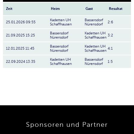
Zeit
Heim
Gast
Resultat
Kadetten UH
Bassersdorf
25.01.2026 09:55
2:6
Schaffhausen
Nürensdorf
Bassersdorf
Kadetten UH
21.09.2025 15:25
3:2
Nürensdorf
Schaffhausen
Bassersdorf
Kadetten UH
12.01.2025 11:45
4:1
Nürensdorf
Schaffhausen
Kadetten UH
Bassersdorf
22.09.2024 13:35
1:5
Schaffhausen
Nürensdorf
Sponsoren und Partner