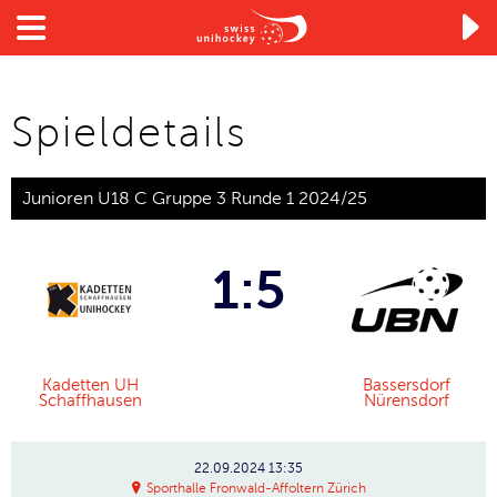

Spieldetails
Junioren U18 C Gruppe 3 Runde 1 2024/25
1:5
Kadetten UH
Bassersdorf
Schaffhausen
Nürensdorf
22.09.2024
13:35
Sporthalle Fronwald-Affoltern Zürich