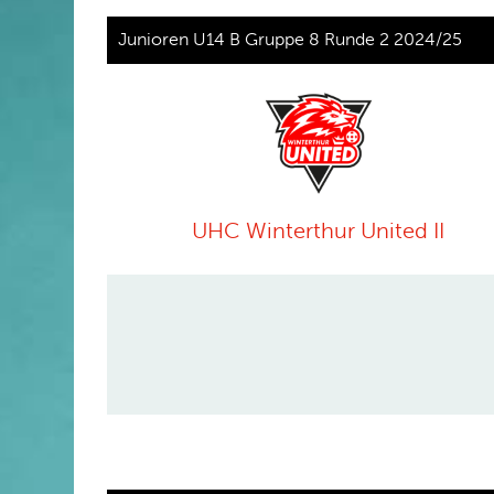
Junioren U14 B Gruppe 8 Runde 2 2024/25
UHC Winterthur United II