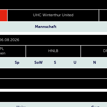
UHC Winterthur United
Mannschaft
 06.08.2026
PL
HNLB
D
en
Sp
SoW
S
U
N