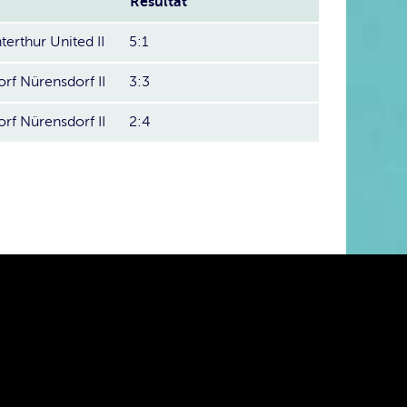
Resultat
erthur United II
5:1
rf Nürensdorf II
3:3
rf Nürensdorf II
2:4