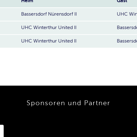
Heim
Gast
Bassersdorf Nürensdorf II
UHC Wint
UHC Winterthur United II
Bassersdo
UHC Winterthur United II
Bassersdo
Sponsoren und Partner