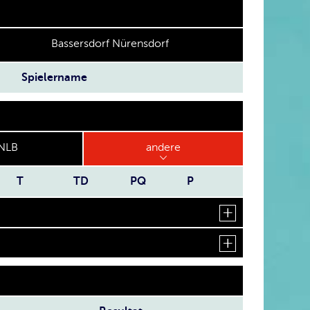
Bassersdorf Nürensdorf
Spielername
NLB
andere
T
TD
PQ
P