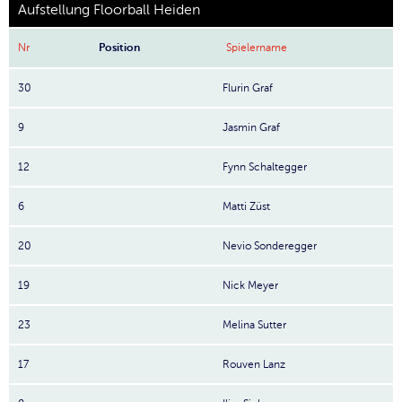
Aufstellung Floorball Heiden
Nr
Position
Spielername
30
Flurin Graf
9
Jasmin Graf
12
Fynn Schaltegger
6
Matti Züst
20
Nevio Sonderegger
19
Nick Meyer
23
Melina Sutter
17
Rouven Lanz