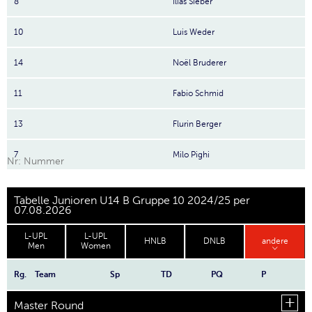
8
Ilias Sieber
10
Luis Weder
14
Noël Bruderer
11
Fabio Schmid
13
Flurin Berger
7
Milo Pighi
Nr: Nummer
Tabelle Junioren U14 B Gruppe 10 2024/25 per
07.08.2026
L-UPL
L-UPL
HNLB
DNLB
andere
Men
Women
Rg.
Team
Sp
TD
PQ
P
Master Round