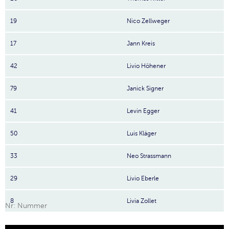
19
Nico Zellweger
17
Jann Kreis
42
Livio Höhener
79
Janick Signer
41
Levin Egger
50
Luis Kläger
33
Neo Strassmann
29
Livio Eberle
8
Livia Zollet
Nr: Nummer