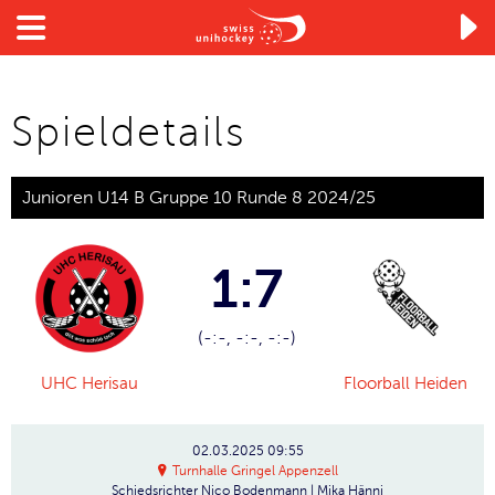

Spieldetails
Junioren U14 B Gruppe 10 Runde 8 2024/25
1:7
(-:-, -:-, -:-)
UHC Herisau
Floorball Heiden
02.03.2025
09:55
Turnhalle Gringel Appenzell
Schiedsrichter
Nico Bodenmann | Mika Hänni