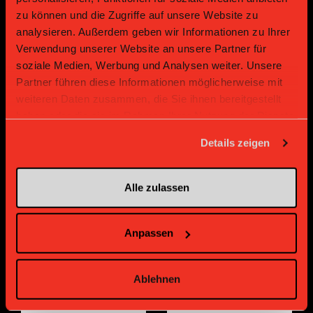
zu können und die Zugriffe auf unsere Website zu
Sponsoren und Partner
analysieren. Außerdem geben wir Informationen zu Ihrer
Verwendung unserer Website an unsere Partner für
Platin Partner
soziale Medien, Werbung und Analysen weiter. Unsere
Partner führen diese Informationen möglicherweise mit
weiteren Daten zusammen, die Sie ihnen bereitgestellt
haben oder die sie im Rahmen Ihrer Nutzung der Dienste
gesammelt haben.
Details zeigen
Alle zulassen
Gold Partner
Gold Partner
Anpassen
Ablehnen