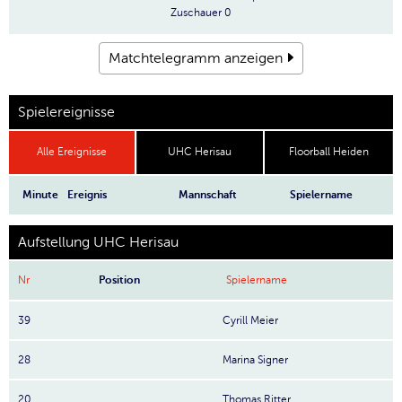
Zuschauer
0
Matchtelegramm anzeigen
Spielereignisse
Alle Ereignisse
UHC Herisau
Floorball Heiden
Minute
Ereignis
Mannschaft
Spielername
Aufstellung UHC Herisau
Nr
Position
Spielername
39
Cyrill Meier
28
Marina Signer
20
Thomas Ritter