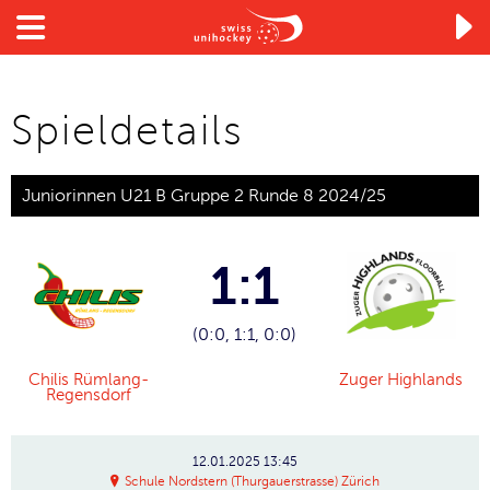

Spieldetails
Juniorinnen U21 B Gruppe 2 Runde 8 2024/25
1:1
(0:0, 1:1, 0:0)
Chilis Rümlang-
Zuger Highlands
Regensdorf
12.01.2025
13:45
Schule Nordstern (Thurgauerstrasse) Zürich