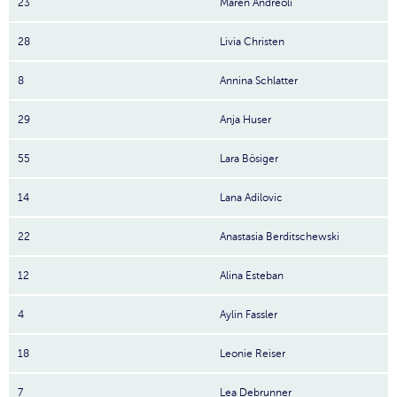
23
Maren Andreoli
28
Livia Christen
8
Annina Schlatter
29
Anja Huser
55
Lara Bösiger
14
Lana Adilovic
22
Anastasia Berditschewski
12
Alina Esteban
4
Aylin Fassler
18
Leonie Reiser
7
Lea Debrunner