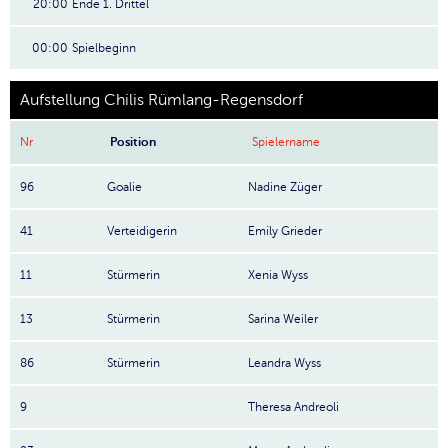
20:00
Ende 1. Drittel
00:00
Spielbeginn
Aufstellung Chilis Rümlang-Regensdorf
Nr
Position
Spielername
96
Goalie
Nadine Züger
41
Verteidigerin
Emily Grieder
11
Stürmerin
Xenia Wyss
13
Stürmerin
Sarina Weiler
86
Stürmerin
Leandra Wyss
9
Theresa Andreoli