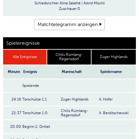
Schiedsrichter
Alina Salathé | Astrid Möckli
Zuschauer
0
Matchtelegramm anzeigen
Spielereignisse
Chilis Rümlang-
Alle Ereignisse
Zuger Highlands
Regensdorf
Minute
Ereignis
Mannschaft
Spielername
Spielende
24:16
Torschütze 1:1
Zuger Highlands
A. Hofer
Chilis Rümlang-
22:37
Torschütze 1:0
A. Berditschewski
Regensdorf
20:00
Beginn 2. Drittel