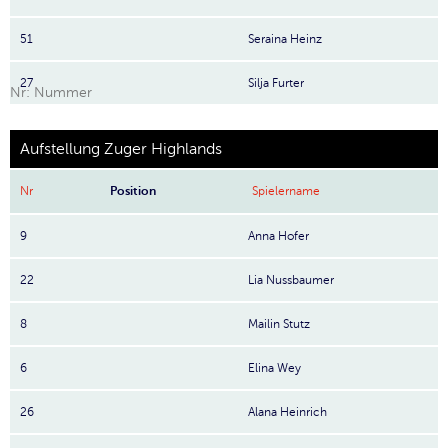
51
Seraina Heinz
27
Silja Furter
Nr: Nummer
Aufstellung Zuger Highlands
Nr
Position
Spielername
9
Anna Hofer
22
Lia Nussbaumer
8
Mailin Stutz
6
Elina Wey
26
Alana Heinrich