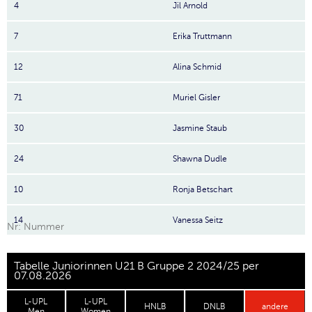
4
Jil Arnold
7
Erika Truttmann
12
Alina Schmid
71
Muriel Gisler
30
Jasmine Staub
24
Shawna Dudle
10
Ronja Betschart
14
Vanessa Seitz
Nr: Nummer
Tabelle Juniorinnen U21 B Gruppe 2 2024/25 per
07.08.2026
L-UPL
L-UPL
HNLB
DNLB
andere
Men
Women