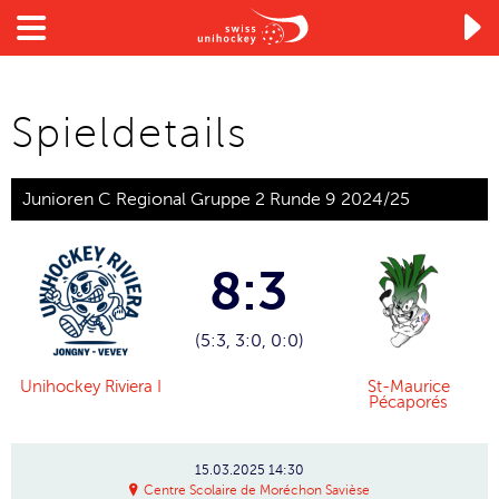

Spieldetails
Junioren C Regional Gruppe 2 Runde 9 2024/25
8:3
(5:3, 3:0, 0:0)
Unihockey Riviera I
St-Maurice
Pécaporés
15.03.2025
14:30
Centre Scolaire de Moréchon Savièse