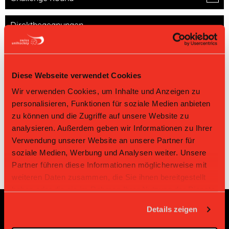
Direktbegegnungen
Zeit
Heim
Gast
Resultat
St-Maurice
15.03.2025 14:30
Unihockey Riviera I
8:3
Pécaporés
Diese Webseite verwendet Cookies
St-Maurice
Unihockey
Wir verwenden Cookies, um Inhalte und Anzeigen zu
08.02.2025 14:30
2:13
Pécaporés
Riviera I
personalisieren, Funktionen für soziale Medien anbieten
St-Maurice
Unihockey
07.12.2024 09:00
7:7
zu können und die Zugriffe auf unsere Website zu
Pécaporés
Riviera I
analysieren. Außerdem geben wir Informationen zu Ihrer
Verwendung unserer Website an unsere Partner für
soziale Medien, Werbung und Analysen weiter. Unsere
Partner führen diese Informationen möglicherweise mit
weiteren Daten zusammen, die Sie ihnen bereitgestellt
haben oder die sie im Rahmen Ihrer Nutzung der Dienste
gesammelt haben.
Details zeigen
Sponsoren und Partner