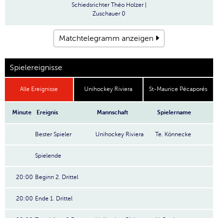
Schiedsrichter
Théo Holzer |
Zuschauer
0
Matchtelegramm anzeigen
Spielereignisse
Alle Ereignisse
Unihockey Riviera
St-Maurice Pécaporés
Minute
Ereignis
Mannschaft
Spielername
Bester Spieler
Unihockey Riviera
Te. Könnecke
Spielende
20:00
Beginn 2. Drittel
20:00
Ende 1. Drittel