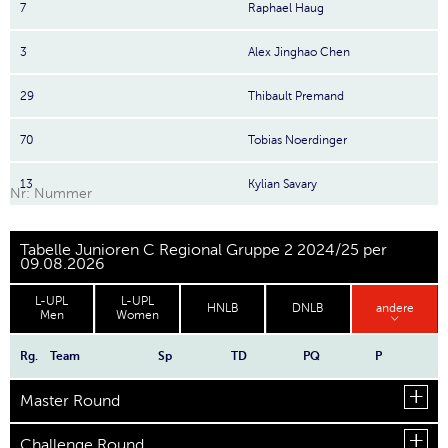
7
Raphael Haug
3
Alex Jinghao Chen
29
Thibault Premand
70
Tobias Noerdinger
13
Kylian Savary
Nr: Nummer
Tabelle Junioren C Regional Gruppe 2 2024/25 per
09.08.2026
L-UPL
L-UPL
HNLB
DNLB
andere
Men
Women
Rg.
Team
Sp
TD
PQ
P
Master Round
Challenge Round