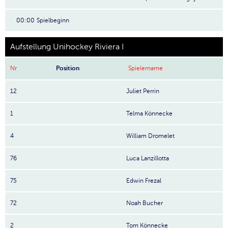
00:00
Spielbeginn
Aufstellung Unihockey Riviera I
Nr
Position
Spielername
12
Juliet Perrin
1
Telma Könnecke
4
William Dromelet
76
Luca Lanzillotta
75
Edwin Frezal
72
Noah Bucher
2
Tom Könnecke