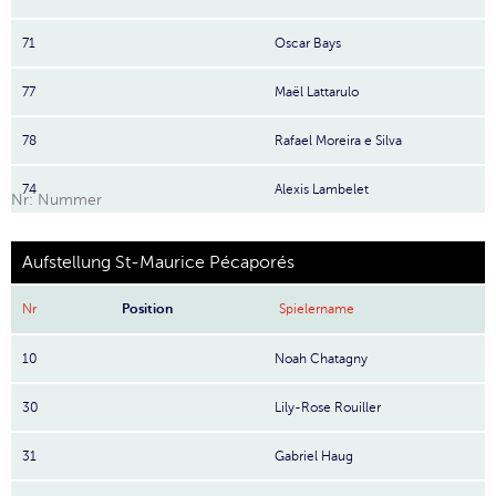
71
Oscar Bays
77
Maël Lattarulo
78
Rafael Moreira e Silva
74
Alexis Lambelet
Nr: Nummer
Aufstellung St-Maurice Pécaporés
Nr
Position
Spielername
10
Noah Chatagny
30
Lily-Rose Rouiller
31
Gabriel Haug