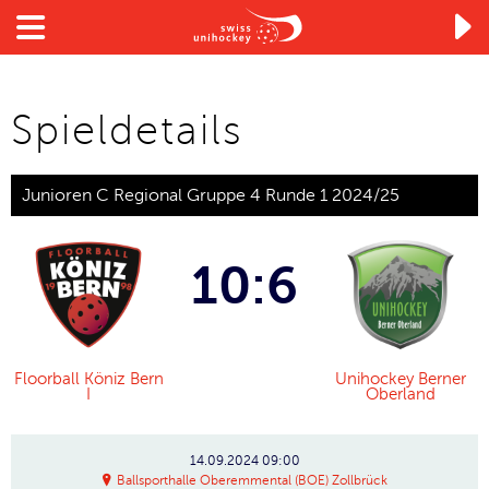

Spieldetails
Junioren C Regional Gruppe 4 Runde 1 2024/25
10:6
Floorball Köniz Bern
Unihockey Berner
I
Oberland
14.09.2024
09:00
Ballsporthalle Oberemmental (BOE) Zollbrück