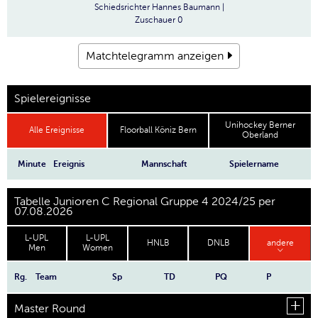
Schiedsrichter
Hannes Baumann |
Zuschauer
0
Matchtelegramm anzeigen
Spielereignisse
Unihockey Berner
Alle Ereignisse
Floorball Köniz Bern
Oberland
Minute
Ereignis
Mannschaft
Spielername
Tabelle Junioren C Regional Gruppe 4 2024/25 per
07.08.2026
L-UPL
L-UPL
HNLB
DNLB
andere
Men
Women
Rg.
Team
Sp
TD
PQ
P
Master Round