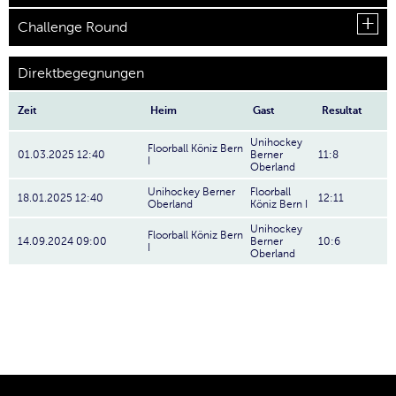
Challenge Round
Direktbegegnungen
Zeit
Heim
Gast
Resultat
Unihockey
Floorball Köniz Bern
01.03.2025 12:40
Berner
11:8
I
Oberland
Unihockey Berner
Floorball
18.01.2025 12:40
12:11
Oberland
Köniz Bern I
Unihockey
Floorball Köniz Bern
14.09.2024 09:00
Berner
10:6
I
Oberland