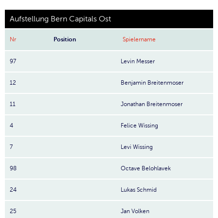
Aufstellung Bern Capitals Ost
Nr
Position
Spielername
97
Levin Messer
12
Benjamin Breitenmoser
11
Jonathan Breitenmoser
4
Felice Wissing
7
Levi Wissing
98
Octave Belohlavek
24
Lukas Schmid
25
Jan Volken