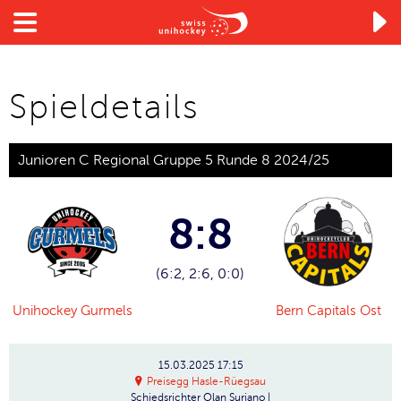

Spieldetails
Junioren C Regional Gruppe 5 Runde 8 2024/25
8:8
(6:2, 2:6, 0:0)
Unihockey Gurmels
Bern Capitals Ost
15.03.2025
17:15
Preisegg Hasle-Rüegsau
Schiedsrichter
Olan Suriano |