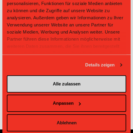
personalisieren, Funktionen für soziale Medien anbieten
Master Round
zu können und die Zugriffe auf unsere Website zu
analysieren. Außerdem geben wir Informationen zu Ihrer
Challenge Round
Verwendung unserer Website an unsere Partner für
soziale Medien, Werbung und Analysen weiter. Unsere
Direktbegegnungen
Partner führen diese Informationen möglicherweise mit
weiteren Daten zusammen, die Sie ihnen bereitgestellt
Zeit
Heim
Gast
Resultat
haben oder die sie im Rahmen Ihrer Nutzung der Dienste
Bern Capitals
gesammelt haben.
15.03.2025 17:15
Unihockey Gurmels
8:8
Ost
Details zeigen
Unihockey
11.01.2025 17:15
Bern Capitals Ost
6:6
Gurmels
Alle zulassen
Unihockey
23.11.2024 17:15
Bern Capitals Ost
6:9
Gurmels
Anpassen
Ablehnen