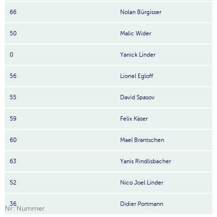
66
Nolan Bürgisser
50
Malic Wider
0
Yanick Linder
56
Lionel Egloff
55
David Spasov
59
Felix Käser
60
Mael Brantschen
63
Yanis Rindlisbacher
52
Nico Joel Linder
36
Didier Portmann
Nr: Nummer