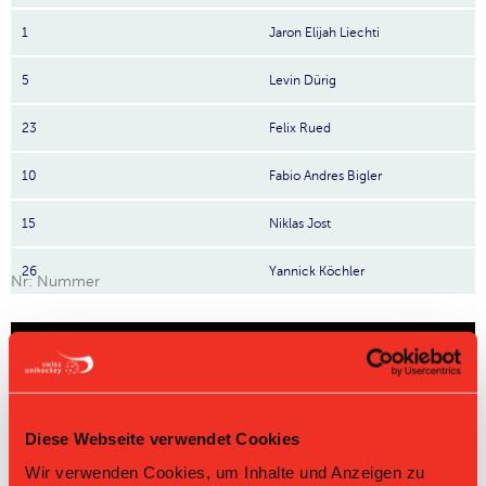
1
Jaron Elijah Liechti
5
Levin Dürig
23
Felix Rued
10
Fabio Andres Bigler
15
Niklas Jost
26
Yannick Köchler
Nr: Nummer
Tabelle Junioren C Regional Gruppe 5 2024/25 per
07.08.2026
L-UPL
L-UPL
HNLB
DNLB
andere
Men
Women
Diese Webseite verwendet Cookies
Rg.
Team
Sp
TD
PQ
P
Wir verwenden Cookies, um Inhalte und Anzeigen zu