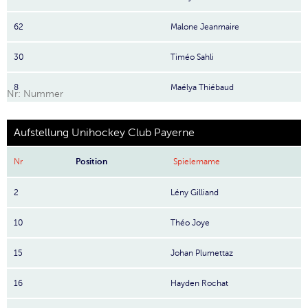
62
Malone Jeanmaire
30
Timéo Sahli
8
Maélya Thiébaud
Nr: Nummer
Aufstellung Unihockey Club Payerne
Nr
Position
Spielername
2
Lény Gilliand
10
Théo Joye
15
Johan Plumettaz
16
Hayden Rochat