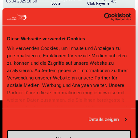
06.04.2025 10:50
4:5
Locle
Club Payerne
Unihockey Club
Le Rouge et
09.02.2025 10:50
5:6
Payerne
Or du Locle
Unihockey Club
Le Rouge et
24.11.2024 09:00
4:3
Payerne
Or du Locle
Diese Webseite verwendet Cookies
Unihockey Club
Le Rouge et
14.03.2021 09:55
-:-
Payerne
Or du Locle
Wir verwenden Cookies, um Inhalte und Anzeigen zu
Le Rouge et Or du
Unihockey
personalisieren, Funktionen für soziale Medien anbieten
16.01.2021 09:55
-:-
Locle
Club Payerne
zu können und die Zugriffe auf unsere Website zu
analysieren. Außerdem geben wir Informationen zu Ihrer
Verwendung unserer Website an unsere Partner für
soziale Medien, Werbung und Analysen weiter. Unsere
Partner führen diese Informationen möglicherweise mit
weiteren Daten zusammen, die Sie ihnen bereitgestellt
haben oder die sie im Rahmen Ihrer Nutzung der Dienste
gesammelt haben.
Details zeigen
Sponsoren und Partner