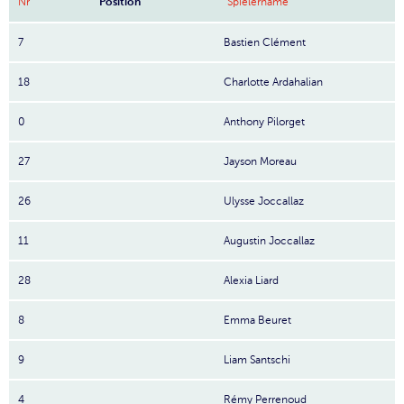
Nr
Position
Spielername
7
Bastien Clément
18
Charlotte Ardahalian
0
Anthony Pilorget
27
Jayson Moreau
26
Ulysse Joccallaz
11
Augustin Joccallaz
28
Alexia Liard
8
Emma Beuret
9
Liam Santschi
4
Rémy Perrenoud