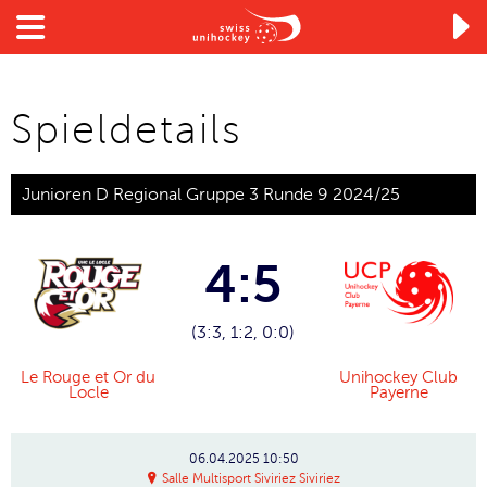

Spieldetails
Junioren D Regional Gruppe 3 Runde 9 2024/25
4:5
(3:3, 1:2, 0:0)
Le Rouge et Or du
Unihockey Club
Locle
Payerne
06.04.2025
10:50
Salle Multisport Siviriez Siviriez