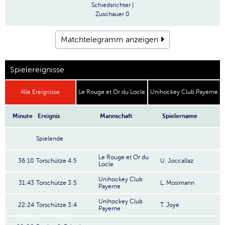
Schiedsrichter
|
Zuschauer
0
Matchtelegramm anzeigen
Spielereignisse
Alle Ereignisse
Le Rouge et Or du Locle
Unihockey Club Payerne
Minute
Ereignis
Mannschaft
Spielername
Spielende
Le Rouge et Or du
36:10
Torschütze 4:5
U. Joccallaz
Locle
Unihockey Club
31:43
Torschütze 3:5
L. Mosimann
Payerne
Unihockey Club
22:24
Torschütze 3:4
T. Joye
Payerne