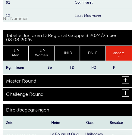
92
Colin Fasel
12
Louis Mosimann
Nr: Nummer
Tabelle Junioren D Regional Gruppe 3 2024/25 per
08.08.2026
L-UPL
L-UPL
HNLB
DNLB
andere
Men
Women
Rg.
Team
Sp
TD
PQ
P
Master Round
Challenge Round
Direktbegegnungen
Zeit
Heim
Gast
Resultat
Le Rouge et Or du
Unihockey