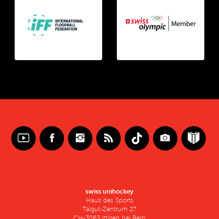
swiss unihockey
Haus des Sports
Talgut-Zentrum 27
CH-3063 Ittigen bei Bern