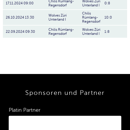
Chilis Rümlang-
Wolves Züri
17.11.2024 09:00
0:8
Regensdorf
Unterland I
Chilis
Wolves Züri
26.10.2024 13:30
Rümlang-
10:0
Unterland I
Regensdorf
Chilis Rümlang-
Wolves Züri
22.09.2024 09:30
1:8
Regensdorf
Unterland I
Sponsoren und Partner
Platin Partner