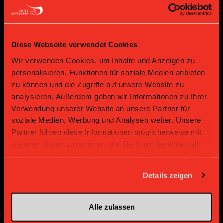
Diese Webseite verwendet Cookies
Wir verwenden Cookies, um Inhalte und Anzeigen zu
Bronze Partner
personalisieren, Funktionen für soziale Medien anbieten
zu können und die Zugriffe auf unsere Website zu
analysieren. Außerdem geben wir Informationen zu Ihrer
Verwendung unserer Website an unsere Partner für
soziale Medien, Werbung und Analysen weiter. Unsere
Partner führen diese Informationen möglicherweise mit
weiteren Daten zusammen, die Sie ihnen bereitgestellt
haben oder die sie im Rahmen Ihrer Nutzung der Dienste
gesammelt haben.
Details zeigen
Supplier
Supplier
Alle zulassen