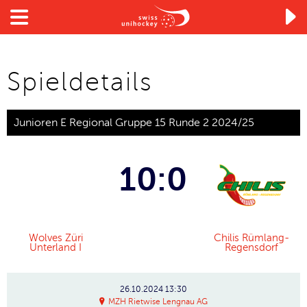

Spieldetails
Junioren E Regional Gruppe 15 Runde 2 2024/25
10:0
Wolves Züri
Chilis Rümlang-
Unterland I
Regensdorf
26.10.2024
13:30
MZH Rietwise Lengnau AG