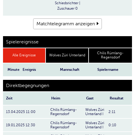
Schiedsrichter
|
Zuschauer
0
Matchtelegramm anzeigen
Spielereignisse
Chilis Rümlang-
Alle Ereignisse
Wolves Züri Unterland
Regensdorf
Minute
Ereignis
Mannschaft
Spielername
Direktbegegnungen
Zeit
Heim
Gast
Resultat
Chilis Rümlang-
Wolves Züri
13.04.2025 11:00
2:11
Regensdorf
Unterland I
Chilis Rümlang-
Wolves Züri
19.01.2025 12:30
0:10
Regensdorf
Unterland I