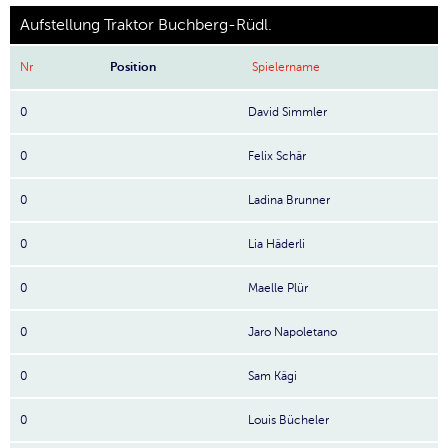
Aufstellung Traktor Buchberg-Rüdl.
Nr
Position
Spielername
0
David Simmler
0
Felix Schär
0
Ladina Brunner
0
Lia Häderli
0
Maelle Plür
0
Jaro Napoletano
0
Sam Kägi
0
Louis Bücheler