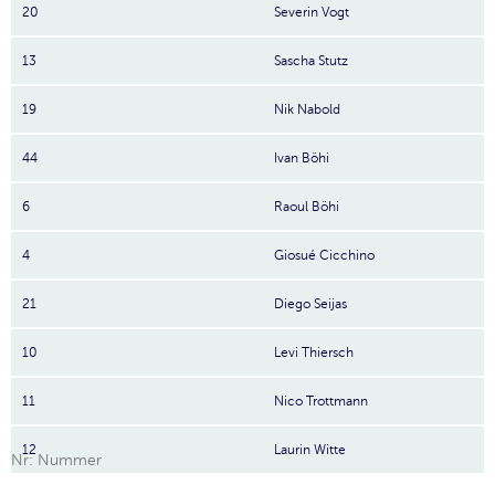
20
Severin Vogt
13
Sascha Stutz
19
Nik Nabold
44
Ivan Böhi
6
Raoul Böhi
4
Giosué Cicchino
21
Diego Seijas
10
Levi Thiersch
11
Nico Trottmann
12
Laurin Witte
Nr: Nummer