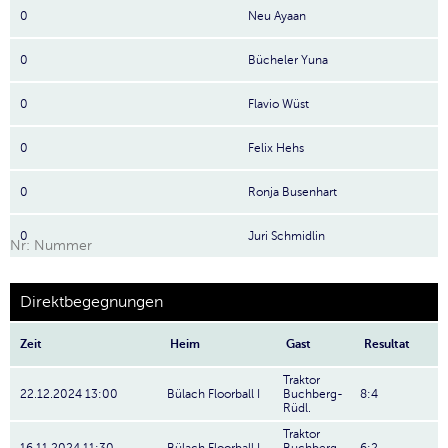
0
Neu Ayaan
0
Bücheler Yuna
0
Flavio Wüst
0
Felix Hehs
0
Ronja Busenhart
0
Juri Schmidlin
Nr: Nummer
Direktbegegnungen
Zeit
Heim
Gast
Resultat
Traktor
22.12.2024 13:00
Bülach Floorball I
Buchberg-
8:4
Rüdl.
Traktor