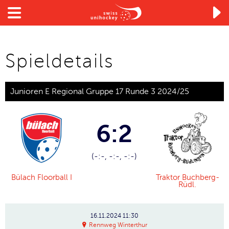

Spieldetails
Junioren E Regional Gruppe 17 Runde 3 2024/25
6:2
(-:-, -:-, -:-)
Bülach Floorball I
Traktor Buchberg-
Rüdl.
16.11.2024
11:30
Rennweg Winterthur