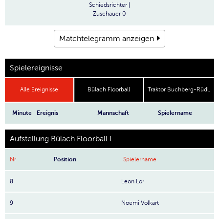
Schiedsrichter
|
Zuschauer
0
Matchtelegramm anzeigen
Spielereignisse
Alle Ereignisse
Bülach Floorball
Traktor Buchberg-Rüdl.
Minute
Ereignis
Mannschaft
Spielername
Aufstellung Bülach Floorball I
Nr
Position
Spielername
8
Leon Lor
9
Noemi Volkart