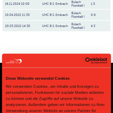
Bülach
16.11.2024 10:00
UHC B.S. Embrach
1:5
Floorball I
Bülach
10.04.2022 11:30
UHC B.S. Embrach
0:6
Floorball I
Bülach
20.03.2022 14:30
UHC B.S. Embrach
4:3
Floorball I
Diese Webseite verwendet Cookies
Sponsoren und Partner
Wir verwenden Cookies, um Inhalte und Anzeigen zu
personalisieren, Funktionen für soziale Medien anbieten
Platin Partner
zu können und die Zugriffe auf unsere Website zu
analysieren. Außerdem geben wir Informationen zu Ihrer
Verwendung unserer Website an unsere Partner für