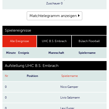
Zuschauer
0
Matchtelegramm anzeigen
Spielereignisse
Alle Ereignisse
UHC B.S. Embrach
Bülach Floorball
Minute
Ereignis
Mannschaft
Spielername
Aufstellung UHC B.S. Embrach
Nr
Position
Spielername
0
Nico Gamper
0
Livio Salzmann
0
Levi Furrer