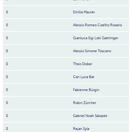
0
Emilia Maurer
0
Alessio Romeo Coelho Rosario
0
Gianluca Sigi Loki Gattringer
0
Alessio Simone Toscano
0
Theo Dober
0
Can Luca Bär
0
Fabienne Bürgin
0
Robin Zürcher
0
Gabriel Noah Salopek
0
Rejan Syla