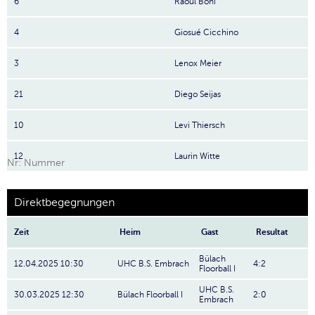
6
Raoul Böhi
4
Giosué Cicchino
3
Lenox Meier
21
Diego Seijas
10
Levi Thiersch
12
Laurin Witte
Nr: Nummer
Direktbegegnungen
Zeit
Heim
Gast
Resultat
Bülach
12.04.2025 10:30
UHC B.S. Embrach
4:2
Floorball I
UHC B.S.
30.03.2025 12:30
Bülach Floorball I
2:0
Embrach