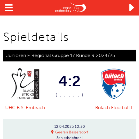

Spieldetails
Junioren E Regional Gruppe 17 Runde 9 2024/25
4:2
(-:-, -:-, -:-)
UHC B.S. Embrach
Bülach Floorball I
12.04.2025
10:30
Geeren Bassersdorf
Schiedsrichter
|