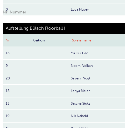
0
Luca Huber
Nr: Nummer
Aufstellung Bülach Floorball I
Nr
Position
Spielername
16
Yu Hui Gao
9
Noemi Volkart
20
Severin Vogt
18
Lenya Meier
13
Sascha Stutz
19
Nik Nabold