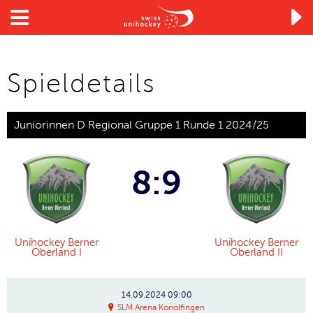

Spieldetails
Juniorinnen D Regional Gruppe 1 Runde 1 2024/25
8:9
Unihockey Berner
Unihockey Berner
Oberland I
Oberland II
14.09.2024
09:00
SLM Arena Konolfingen