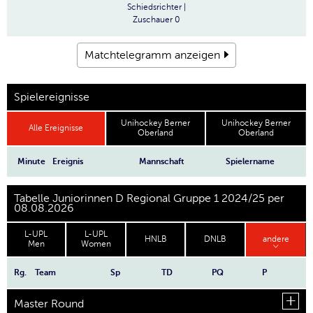
Schiedsrichter
|
Zuschauer
0
Matchtelegramm anzeigen
Spielereignisse
Unihockey Berner
Unihockey Berner
Alle Ereignisse
Oberland
Oberland
Minute
Ereignis
Mannschaft
Spielername
Tabelle Juniorinnen D Regional Gruppe 1 2024/25 per
08.08.2026
L-UPL
L-UPL
HNLB
DNLB
andere
Men
Women
Rg.
Team
Sp
TD
PQ
P
Master Round