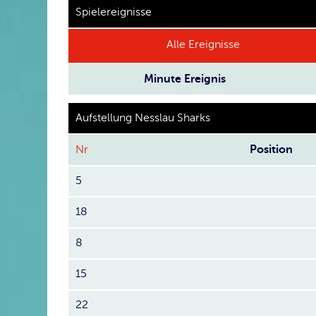
Spielereignisse
Alle Ereignisse
Minute
Ereignis
Aufstellung Nesslau Sharks
Nr
Position
5
18
8
15
22