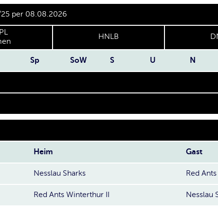
/25 per 08.08.2026
PL
HNLB
D
en
Sp
SoW
S
U
N
Heim
Gast
Nesslau Sharks
Red Ants 
Red Ants Winterthur II
Nesslau 