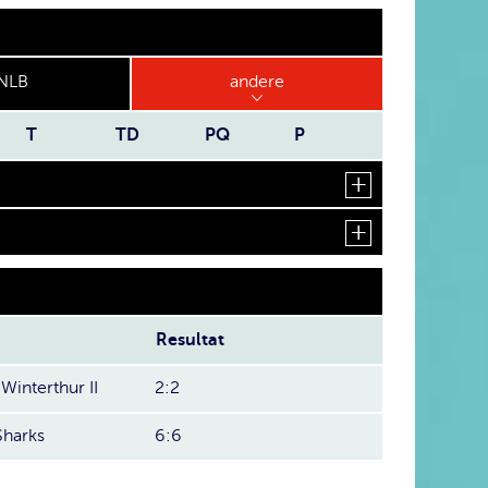
NLB
andere
T
TD
PQ
P
Resultat
Winterthur II
2:2
Sharks
6:6