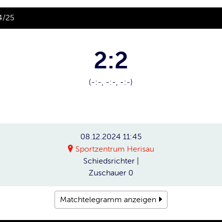
4/25
2:2
(-:-, -:-, -:-)
08.12.2024
11:45
Sportzentrum Herisau
Schiedsrichter
|
Zuschauer
0
Matchtelegramm anzeigen