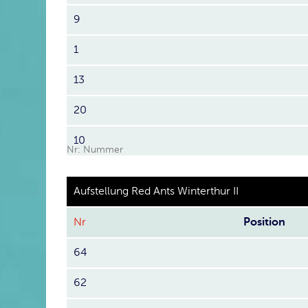
9
1
13
20
10
Nr: Nummer
Aufstellung Red Ants Winterthur II
Nr
Position
64
62