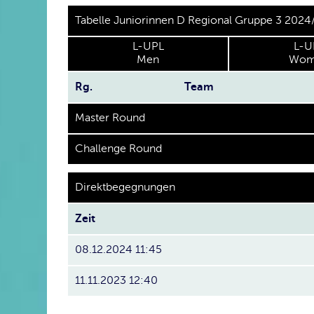
Tabelle Juniorinnen D Regional Gruppe 3 2024
L-UPL
L-U
Men
Wom
Rg.
Team
Master Round
Challenge Round
Direktbegegnungen
Zeit
08.12.2024 11:45
11.11.2023 12:40