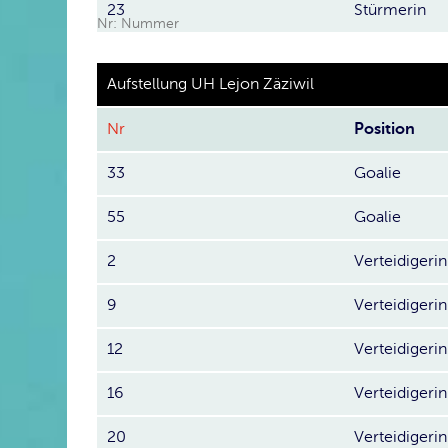
23
Stürmerin
Nr: Nummer
Aufstellung UH Lejon Zäziwil
Nr
Position
33
Goalie
55
Goalie
2
Verteidigerin
9
Verteidigerin
12
Verteidigerin
16
Verteidigerin
20
Verteidigerin