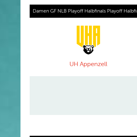
Damen GF NLB Playoff Halbfinals Playoff Halbf
UH Appenzell