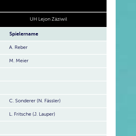
UH Lejon Zäziwil
Spielername
A. Reber
M. Meier
C. Sonderer (N. Fässler)
L. Fritsche (J. Lauper)