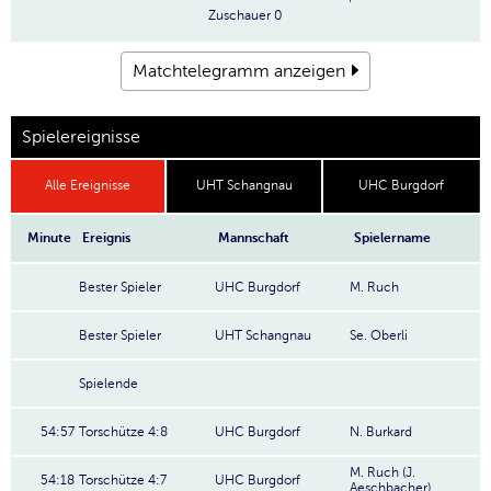
Zuschauer
0
Matchtelegramm anzeigen
Spielereignisse
Alle Ereignisse
UHT Schangnau
UHC Burgdorf
Minute
Ereignis
Mannschaft
Spielername
Bester Spieler
UHC Burgdorf
M. Ruch
Bester Spieler
UHT Schangnau
Se. Oberli
Spielende
54:57
Torschütze 4:8
UHC Burgdorf
N. Burkard
M. Ruch (J.
54:18
Torschütze 4:7
UHC Burgdorf
Aeschbacher)