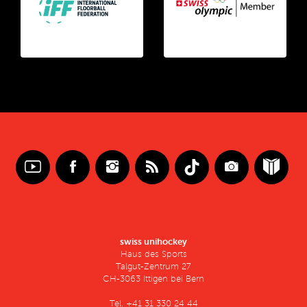
swiss unihockey
Haus des Sports
Talgut-Zentrum 27
CH-3063 Ittigen bei Bern
Tel. +41 31 330 24 44