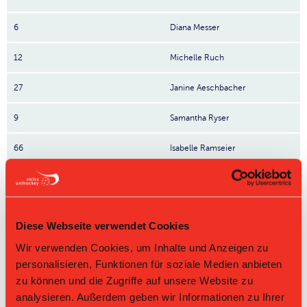
6
Diana Messer
12
Michelle Ruch
27
Janine Aeschbacher
9
Samantha Ryser
66
Isabelle Ramseier
18
Madlena Kübler
Nr: Nummer
Direktbegegnungen
Diese Webseite verwendet Cookies
Wir verwenden Cookies, um Inhalte und Anzeigen zu
Zeit
Heim
Gast
Resultat
personalisieren, Funktionen für soziale Medien anbieten
UHC
zu können und die Zugriffe auf unsere Website zu
09.09.2025 21:00
UHT Schangnau
4:8
Burgdorf
analysieren. Außerdem geben wir Informationen zu Ihrer