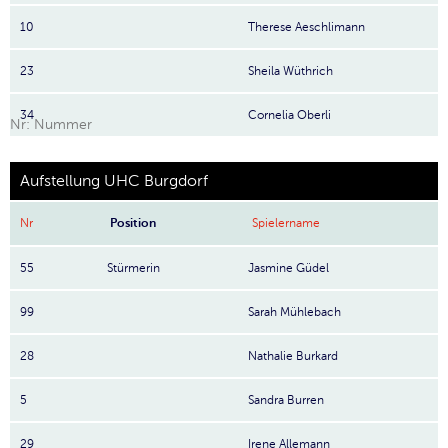
10
Therese Aeschlimann
23
Sheila Wüthrich
34
Cornelia Oberli
Nr: Nummer
Aufstellung UHC Burgdorf
Nr
Position
Spielername
55
Stürmerin
Jasmine Güdel
99
Sarah Mühlebach
28
Nathalie Burkard
5
Sandra Burren
29
Irene Allemann