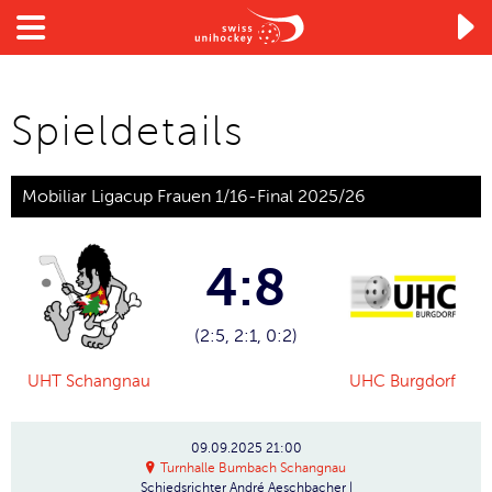

Spieldetails
Mobiliar Ligacup Frauen 1/16-Final 2025/26
4:8
(2:5, 2:1, 0:2)
UHT Schangnau
UHC Burgdorf
09.09.2025
21:00
Turnhalle Bumbach Schangnau
Schiedsrichter
André Aeschbacher |