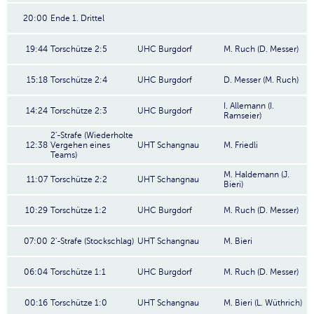
20:00
Ende 1. Drittel
19:44
Torschütze 2:5
UHC Burgdorf
M. Ruch (D. Messer)
15:18
Torschütze 2:4
UHC Burgdorf
D. Messer (M. Ruch)
I. Allemann (I.
14:24
Torschütze 2:3
UHC Burgdorf
Ramseier)
2'-Strafe (Wiederholte
12:38
Vergehen eines
UHT Schangnau
M. Friedli
Teams)
M. Haldemann (J.
11:07
Torschütze 2:2
UHT Schangnau
Bieri)
10:29
Torschütze 1:2
UHC Burgdorf
M. Ruch (D. Messer)
07:00
2'-Strafe (Stockschlag)
UHT Schangnau
M. Bieri
06:04
Torschütze 1:1
UHC Burgdorf
M. Ruch (D. Messer)
00:16
Torschütze 1:0
UHT Schangnau
M. Bieri (L. Wüthrich)