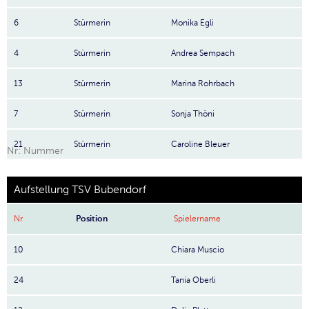
6
Stürmerin
Monika Egli
4
Stürmerin
Andrea Sempach
13
Stürmerin
Marina Rohrbach
7
Stürmerin
Sonja Thöni
21
Stürmerin
Caroline Bleuer
Nr: Nummer
Aufstellung TSV Bubendorf
Nr
Position
Spielername
10
Chiara Muscio
24
Tania Oberli