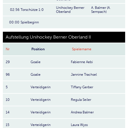
Unihockey Berner
A. Balmer (A.
02:56
Torschütze 1:0
Oberland
Sempach)
00:00
Spielbeginn
Aufstellung Unihockey Berner Oberland II
Nr
Position
Spielername
29
Goalie
Fabienne Aebi
96
Goalie
Jannine Trachsel
5
Verteidigerin
Tiffany Gerber
10
Verteidigerin
Regula Seiler
14
Verteidigerin
Andrea Balmer
15
Verteidigerin
Laura Wyss