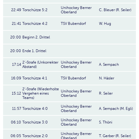
Unihockey Berner
22:49
Torschütze 5:2
C. Bleuer (R. Seiler)
Oberland
21:41
Torschütze 4:2
TSV Bubendorf
W. Hug
20:00
Beginn 2. Drittel
20:00
Ende 1. Drittel
2'-Strafe (Unkorrekter
Unihockey Berner
17:14
A. Sempach
Abstand)
Oberland
16:09
Torschütze 4:1
TSV Bubendorf
N. Häsler
2'-Strafe (Wiederholte
Unihockey Berner
15:12
Vergehen eines
R. Seiler
Oberland
Teams)
Unihockey Berner
11:57
Torschütze 4:0
A. Sempach (M. Egli)
Oberland
Unihockey Berner
06:10
Torschütze 3:0
S. Thöni
Oberland
Unihockey Berner
06:05
Torschütze 2:0
T. Gerber (R. Seiler)
Oberland