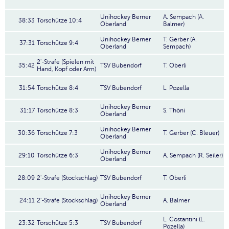
Unihockey Berner
A. Sempach (A.
38:33
Torschütze 10:4
Oberland
Balmer)
Unihockey Berner
T. Gerber (A.
37:31
Torschütze 9:4
Oberland
Sempach)
2'-Strafe (Spielen mit
35:42
TSV Bubendorf
T. Oberli
Hand, Kopf oder Arm)
31:54
Torschütze 8:4
TSV Bubendorf
L. Pozella
Unihockey Berner
31:17
Torschütze 8:3
S. Thöni
Oberland
Unihockey Berner
30:36
Torschütze 7:3
T. Gerber (C. Bleuer)
Oberland
Unihockey Berner
29:10
Torschütze 6:3
A. Sempach (R. Seiler)
Oberland
28:09
2'-Strafe (Stockschlag)
TSV Bubendorf
T. Oberli
Unihockey Berner
24:11
2'-Strafe (Stockschlag)
A. Balmer
Oberland
L. Costantini (L.
23:32
Torschütze 5:3
TSV Bubendorf
Pozella)