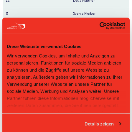
12
Delia Plattner
0
Svenia Kleiber
0
Svenja Gruner
14
Joya Mosimann
Diese Webseite verwendet Cookies
5
Noemi Häsler
Wir verwenden Cookies, um Inhalte und Anzeigen zu
personalisieren, Funktionen für soziale Medien anbieten
18
Willow Hug
zu können und die Zugriffe auf unsere Website zu
analysieren. Außerdem geben wir Informationen zu Ihrer
97
Vanessa Costantini
Verwendung unserer Website an unsere Partner für
soziale Medien, Werbung und Analysen weiter. Unsere
15
Livia Costantini
Partner führen diese Informationen möglicherweise mit
4
Luana Pozella
weiteren Daten zusammen, die Sie ihnen bereitgestellt
haben oder die sie im Rahmen Ihrer Nutzung der Dienste
34
Sina Brönnimann
gesammelt haben.
Details zeigen
6
Timea Rickenbacher