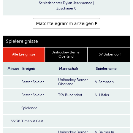
Schiedsrichter
Dylan Jeanmonod |
Zuschauer
0
Matchtelegramm anzeigen
Spielereignisse
Unihockey Berner
Alle Ereignisse
TSV Bubendorf
Oberland
Minute
Ereignis
Mannschaft
Spielername
Unihockey Berner
Bester Spieler
A. Sempach
Oberland
Bester Spieler
TSV Bubendorf
N. Häsler
Spielende
55:36
Timeout Gast
Unihockey Berner
A. Balmer (A.