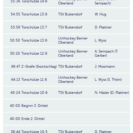
55:36
Torschütze 14:8
Oberland
Sempach)
54:55
Torschütze 13:8
TSV Bubendorf
W. Hug
53:59
Torschütze 13:7
TSV Bubendorf
D. Plattner
Unihockey Berner
50:50
Torschütze 13:6
L. Wyss
Oberland
Unihockey Berner
A. Sempach (T.
50:20
Torschütze 12:6
Oberland
Gerber)
49:47
2'-Strafe (Stockschlag)
TSV Bubendorf
J. Mosimann
Unihockey Berner
44:13
Torschütze 11:6
L. Wyss (S. Thöni)
Oberland
40:24
Torschütze 10:6
TSV Bubendorf
N. Häsler (D. Plattner)
40:00
Beginn 3. Drittel
40:00
Ende 2. Drittel
38:44
Torschütze 10:5
TSV Bubendorf
D. Plattner