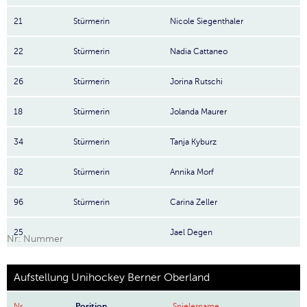
21
Stürmerin
Nicole Siegenthaler
22
Stürmerin
Nadia Cattaneo
26
Stürmerin
Jorina Rutschi
18
Stürmerin
Jolanda Maurer
34
Stürmerin
Tanja Kyburz
82
Stürmerin
Annika Morf
96
Stürmerin
Carina Zeller
25
Jael Degen
Nr: Nummer
Aufstellung Unihockey Berner Oberland
Nr
Position
Spielername