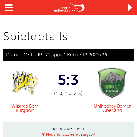

Spieldetails
Damen GF L-UPL Gruppe 1 Runde 12 2025/26
5:3
(1:0, 1:0, 3:3)
Wizards Bern
Unihockey Berner
Burgdorf
Oberland
08.01.2026
20:00
Neue Schützenmatt Burgdorf