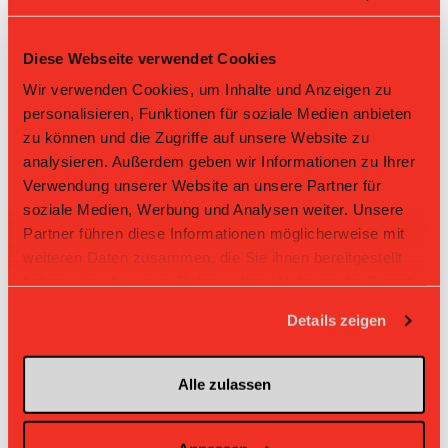
Tabelle Damen GF L-UPL Gruppe 1 2025/26 per
Diese Webseite verwendet Cookies
07.08.2026
Wir verwenden Cookies, um Inhalte und Anzeigen zu
L-UPL
L-UPL
HNLB
DNLB
andere
personalisieren, Funktionen für soziale Medien anbieten
Men
Women
zu können und die Zugriffe auf unsere Website zu
Rg.
Team
Sp
TD
PQ
P
analysieren. Außerdem geben wir Informationen zu Ihrer
Verwendung unserer Website an unsere Partner für
1
Wizards
18
+45
2.556
46
soziale Medien, Werbung und Analysen weiter. Unsere
Partner führen diese Informationen möglicherweise mit
2
Zug United
18
+71
2.444
44
weiteren Daten zusammen, die Sie ihnen bereitgestellt
haben oder die sie im Rahmen Ihrer Nutzung der Dienste
3
Jets
18
+52
2.167
39
gesammelt haben.
Details zeigen
4
Chur United
18
+31
2.056
37
5
Skorps
18
+38
1.833
33
Alle zulassen
6
Laupen ZH
18
-23
1.167
21