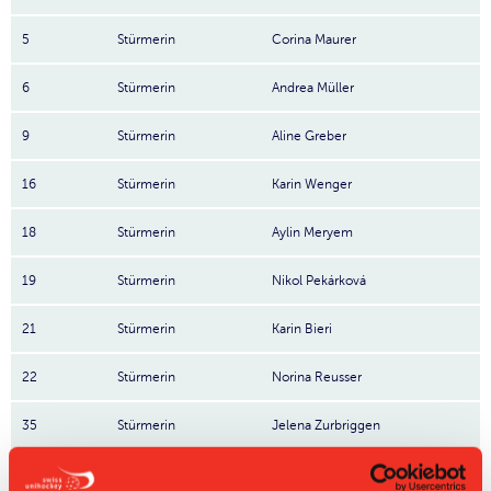
5
Stürmerin
Corina Maurer
6
Stürmerin
Andrea Müller
9
Stürmerin
Aline Greber
16
Stürmerin
Karin Wenger
18
Stürmerin
Aylin Meryem
19
Stürmerin
Nikol Pekárková
21
Stürmerin
Karin Bieri
22
Stürmerin
Norina Reusser
35
Stürmerin
Jelena Zurbriggen
61
Stürmerin
Julie Meyer
Nr: Nummer