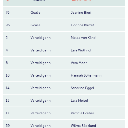
76
Goalie
Jeanine Bieri
96
Goalie
Corinna Bluzet
2
Verteidigerin
Melea von Känel
4
Verteidigerin
Lara Wüthrich
8
Verteidigerin
Vera Meer
10
Verteidigerin
Hannah Soltermann
14
Verteidigerin
Sandrine Eggel
15
Verteidigerin
Lara Meisel
17
Verteidigerin
Patricia Greber
59
Verteidigerin
Wilma Bäcklund