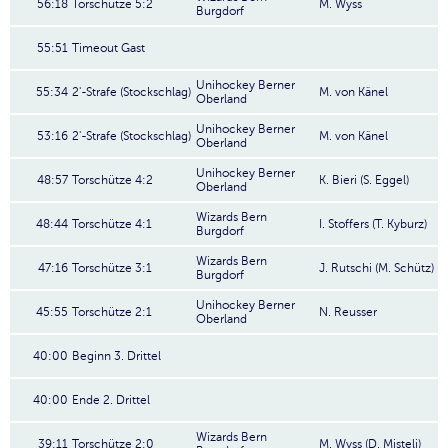
56:18
Torschütze 5:2
M. Wyss
Burgdorf
55:51
Timeout Gast
Unihockey Berner
55:34
2'-Strafe (Stockschlag)
M. von Känel
Oberland
Unihockey Berner
53:16
2'-Strafe (Stockschlag)
M. von Känel
Oberland
Unihockey Berner
48:57
Torschütze 4:2
K. Bieri (S. Eggel)
Oberland
Wizards Bern
48:44
Torschütze 4:1
I. Stoffers (T. Kyburz)
Burgdorf
Wizards Bern
47:16
Torschütze 3:1
J. Rutschi (M. Schütz)
Burgdorf
Unihockey Berner
45:55
Torschütze 2:1
N. Reusser
Oberland
40:00
Beginn 3. Drittel
40:00
Ende 2. Drittel
Wizards Bern
39:11
Torschütze 2:0
M. Wyss (D. Misteli)