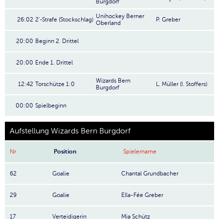
Burgdorf
Unihockey Berner
26:02
2'-Strafe (Stockschlag)
P. Greber
Oberland
20:00
Beginn 2. Drittel
20:00
Ende 1. Drittel
Wizards Bern
12:42
Torschütze 1:0
L. Müller (I. Stoffers)
Burgdorf
00:00
Spielbeginn
Aufstellung Wizards Bern Burgdorf
Nr
Position
Spielername
62
Goalie
Chantal Grundbacher
29
Goalie
Ella-Fée Greber
17
Verteidigerin
Mia Schütz