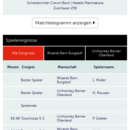
Schiedsrichter
Corvin Beck | Natalie Martinakova
Zuschauer
256
Matchtelegramm anzeigen
Spielereignisse
Unihockey Berner
Alle Ereignisse
Wizards Bern Burgdorf
Oberland
Minute
Ereignis
Mannschaft
Spielername
Wizards Bern
Bester Spieler
L. Müller
Burgdorf
Unihockey Berner
Bester Spieler
N. Reusser
Oberland
Spielende
Unihockey Berner
56:48
Torschütze 5:3
P. Greber
Oberland
Wizards Bern