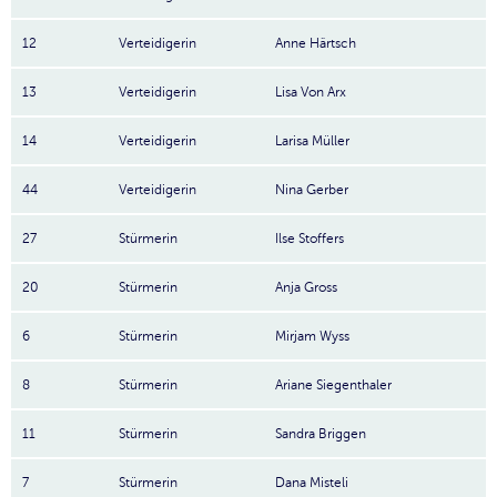
12
Verteidigerin
Anne Härtsch
13
Verteidigerin
Lisa Von Arx
14
Verteidigerin
Larisa Müller
44
Verteidigerin
Nina Gerber
27
Stürmerin
Ilse Stoffers
20
Stürmerin
Anja Gross
6
Stürmerin
Mirjam Wyss
8
Stürmerin
Ariane Siegenthaler
11
Stürmerin
Sandra Briggen
7
Stürmerin
Dana Misteli