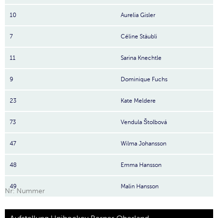
10
Aurelia Gisler
7
Céline Stäubli
11
Sarina Knechtle
9
Dominique Fuchs
23
Kate Meldere
73
Vendula Štolbová
47
Wilma Johansson
48
Emma Hansson
49
Malin Hansson
Nr: Nummer