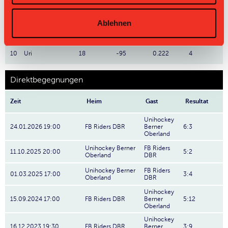
8
Red Ants
18
-33
0.889
16
Ablehnen
9
FB Riders
18
-57
0.722
13
10
Uri
18
-95
0.222
4
Direktbegegnungen
Zeit
Heim
Gast
Resultat
Unihockey
24.01.2026 19:00
FB Riders DBR
Berner
6:3
Oberland
Unihockey Berner
FB Riders
11.10.2025 20:00
5:2
Oberland
DBR
Unihockey Berner
FB Riders
01.03.2025 17:00
3:4
Oberland
DBR
Unihockey
15.09.2024 17:00
FB Riders DBR
Berner
5:12
Oberland
Unihockey
16.12.2023 19:30
FB Riders DBR
Berner
3:9