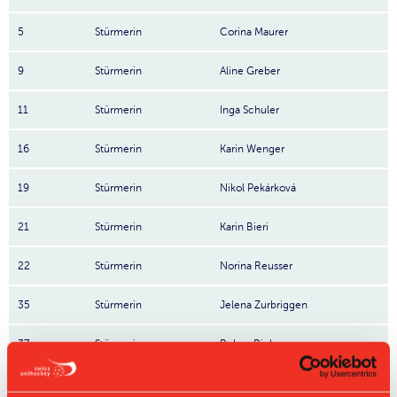
5
Stürmerin
Corina Maurer
9
Stürmerin
Aline Greber
11
Stürmerin
Inga Schuler
16
Stürmerin
Karin Wenger
19
Stürmerin
Nikol Pekárková
21
Stürmerin
Karin Bieri
22
Stürmerin
Norina Reusser
35
Stürmerin
Jelena Zurbriggen
37
Stürmerin
Robyn Rieben
Nr: Nummer