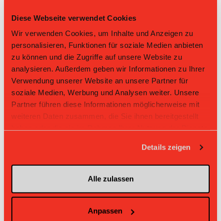
Tabelle Damen GF L-UPL Gruppe 1 2025/26 per
07.08.2026
Diese Webseite verwendet Cookies
L-UPL
L-UPL
HNLB
DNLB
andere
Wir verwenden Cookies, um Inhalte und Anzeigen zu
Men
Women
personalisieren, Funktionen für soziale Medien anbieten
Rg.
Team
Sp
TD
PQ
P
zu können und die Zugriffe auf unsere Website zu
analysieren. Außerdem geben wir Informationen zu Ihrer
1
Wizards
18
+45
2.556
46
Verwendung unserer Website an unsere Partner für
soziale Medien, Werbung und Analysen weiter. Unsere
2
Zug United
18
+71
2.444
44
Partner führen diese Informationen möglicherweise mit
weiteren Daten zusammen, die Sie ihnen bereitgestellt
3
Jets
18
+52
2.167
39
haben oder die sie im Rahmen Ihrer Nutzung der Dienste
gesammelt haben.
4
Chur United
18
+31
2.056
37
Details zeigen
5
Skorps
18
+38
1.833
33
Alle zulassen
6
Laupen ZH
18
-23
1.167
21
7
UH BEO
18
-29
0.944
17
Anpassen