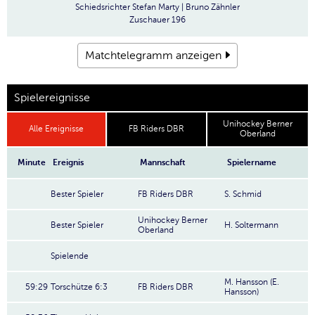
Schiedsrichter
Stefan Marty | Bruno Zähnler
Zuschauer
196
Matchtelegramm anzeigen
Spielereignisse
Unihockey Berner
Alle Ereignisse
FB Riders DBR
Oberland
Minute
Ereignis
Mannschaft
Spielername
Bester Spieler
FB Riders DBR
S. Schmid
Unihockey Berner
Bester Spieler
H. Soltermann
Oberland
Spielende
M. Hansson (E.
59:29
Torschütze 6:3
FB Riders DBR
Hansson)