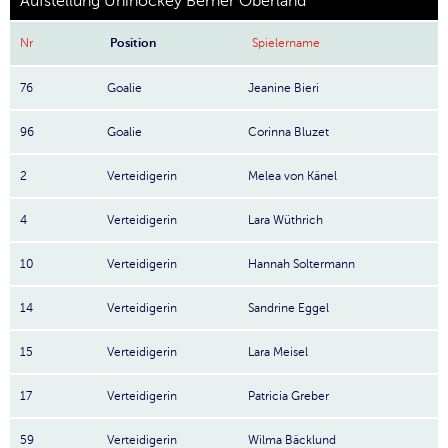
Aufstellung Unihockey Berner Oberland
Nr
Position
Spielername
76
Goalie
Jeanine Bieri
96
Goalie
Corinna Bluzet
2
Verteidigerin
Melea von Känel
4
Verteidigerin
Lara Wüthrich
10
Verteidigerin
Hannah Soltermann
14
Verteidigerin
Sandrine Eggel
15
Verteidigerin
Lara Meisel
17
Verteidigerin
Patricia Greber
59
Verteidigerin
Wilma Bäcklund