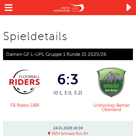

Spieldetails
Damen GF L-UPL Gruppe 1 Runde 15 2025/26
6:3
(0:1, 3:0, 3:2)
FB Riders DBR
Unihockey Berner
Oberland
24.01.2026
19:00
MZH Schwarz Rüti ZH