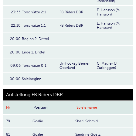
Johansson)
E. Hansson (M.
23:33
Torschütze 2:1
FB Riders DBR
Hansson)
E. Hansson (M.
22:10
Torschütze 1:1
FB Riders DBR
Hansson)
20:00
Beginn 2. Drittel
20:00
Ende 1. Drittel
Unihockey Berner
C. Maurer (J.
09:06
Torschütze 0:1
Oberland
Zurbriggen)
00:00
Spielbeginn
Aufstellung FB Riders DBR
Nr
Position
Spielername
79
Goalie
Sheril Schmid
81
Goalie
Sandrine Goetz