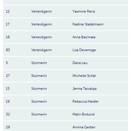
12
Verteidigerin
Yasmine Renz
17
Verteidigerin
Nadine Stadelmann
18
Verteidigerin
Anna Bachrata
83
Verteidigerin
Lisa Devenoge
5
Stürmerin
Daria Leu
27
Stürmerin
Michelle Schär
15
Stürmerin
Jenna Taivaloja
19
Stürmerin
Rebecca Harder
32
Stürmerin
Malin Brolund
29
Annina Gerber