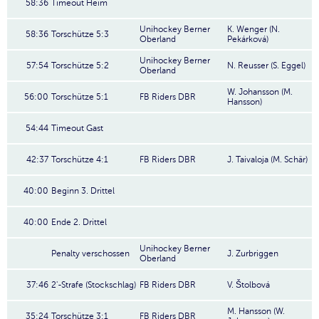
58:36
Timeout Heim
Unihockey Berner
K. Wenger (N.
58:36
Torschütze 5:3
Oberland
Pekárková)
Unihockey Berner
57:54
Torschütze 5:2
N. Reusser (S. Eggel)
Oberland
W. Johansson (M.
56:00
Torschütze 5:1
FB Riders DBR
Hansson)
54:44
Timeout Gast
42:37
Torschütze 4:1
FB Riders DBR
J. Taivaloja (M. Schär)
40:00
Beginn 3. Drittel
40:00
Ende 2. Drittel
Unihockey Berner
Penalty verschossen
J. Zurbriggen
Oberland
37:46
2'-Strafe (Stockschlag)
FB Riders DBR
V. Štolbová
M. Hansson (W.
35:24
Torschütze 3:1
FB Riders DBR